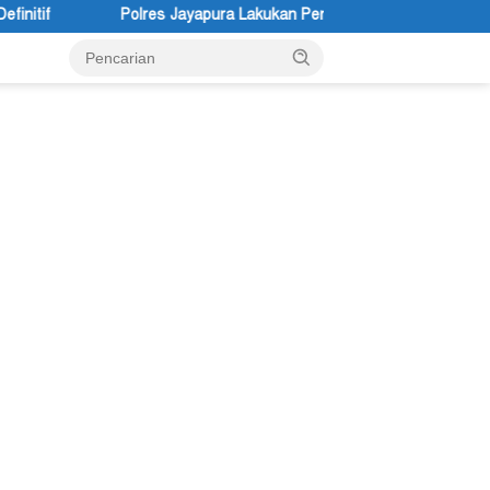
Jayapura Lakukan Penyelidikan Pasca Keracunan Akibat Dugaan Menu