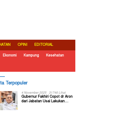
HATAN
OPINI
EDITORIAL
Ekonomi
Kampung
Kesehatan
ita Terpopuler
4 November 2025
31746 Lihat
Gubernur Fakhiri Copot dr Aron
dari Jabatan Usai Lakukan
Inspeksi Mendadak di RSUD Dok
II Jayapura