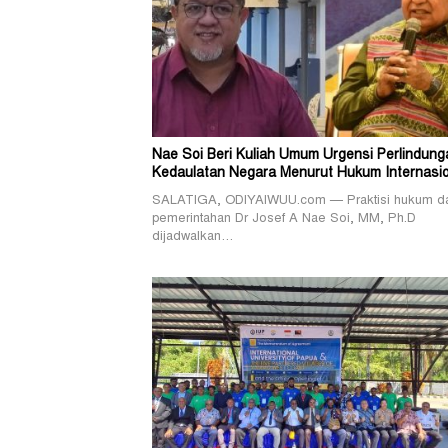
Nae Soi Beri Kuliah Umum Urgensi Perlindung
Kedaulatan Negara Menurut Hukum Internasio
SALATIGA, ODIYAIWUU.com — Praktisi hukum d
pemerintahan Dr Josef A Nae Soi, MM, Ph.D
dijadwalkan…