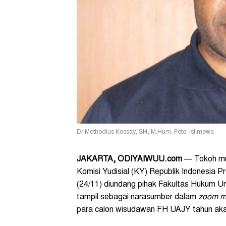
Dr Methodius Kossay, SH, M.Hum. Foto: Istimewa
JAKARTA, ODIYAIWUU.com
— Tokoh mu
Komisi Yudisial (KY) Republik Indonesia
(24/11) diundang pihak Fakultas Hukum U
tampil sebagai narasumber dalam
zoom m
para calon wisudawan FH UAJY tahun ak