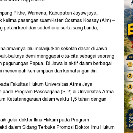
kampung Pikhe, Wamena, Kabupaten Jayawijaya,
ak kelima pasangan suami-isteri Cosmas Kossay (Alm) –
 petani kecil dan sederhana serta sang bunda,
halamannya lalu melanjutkan sekolah dasar di Jawa.
ik-baiknya demi menggapai cita-cita sebagai seorang
lam pegunungan Papua. Di Jawa ia aktif dalam berbagai
demi menempah kemampuan dan kematangan diri.
 pada Fakultas Hukum Universitas Atma Jaya
h pada Program Pascsarjana (S-2) di Universitas Atma
um Ketatanegaraan dalam waktu 1,5 tahun dengan
aih gelar doktor Ilmu Hukum pada Program
sakti dalam Sidang Terbuka Promosi Doktor Ilmu Hukum