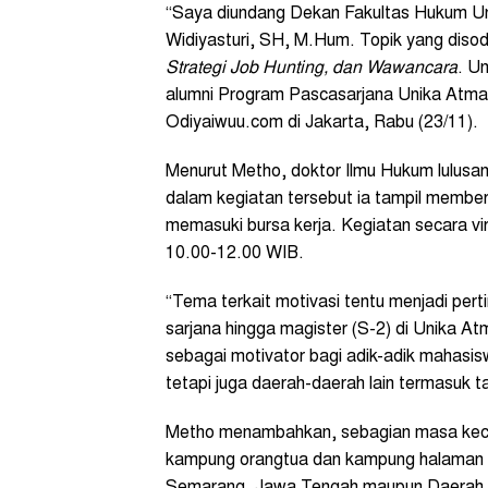
“Saya diundang Dekan Fakultas Hukum Uni
Widiyasturi, SH, M.Hum. Topik yang diso
Strategi Job Hunting, dan Wawancara
. U
alumni Program Pascasarjana Unika Atma
Odiyaiwuu.com di Jakarta, Rabu (23/11).
Menurut Metho, doktor Ilmu Hukum lulusan
dalam kegiatan tersebut ia tampil memb
memasuki bursa kerja. Kegiatan secara vir
10.00-12.00 WIB.
“Tema terkait motivasi tentu menjadi per
sarjana hingga magister (S-2) di Unika At
sebagai motivator bagi adik-adik mahasi
tetapi juga daerah-daerah lain termasuk t
Metho menambahkan, sebagian masa keciln
kampung orangtua dan kampung halaman sej
Semarang, Jawa Tengah maupun Daerah 