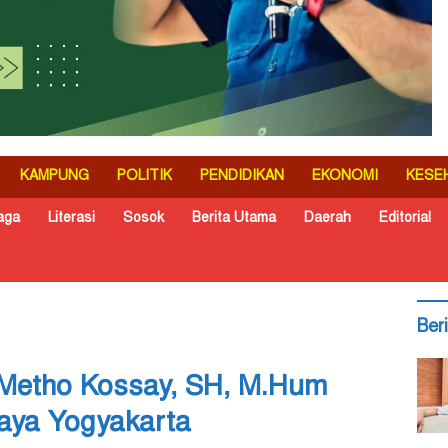
KAMPUNG
POLITIK
PENDIDIKAN
EKONOMI
KESE
aga
Literasi
Sosok
Berita Utama
Daerah
Editorial
Ber
Metho Kossay, SH, M.Hum
Jaya Yogyakarta