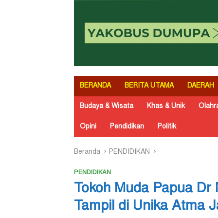
BERANDA
BERITA UTAMA
DAERAH
Budaya & Wisata
Khas & Unik
Olahr
Opini
Pendidikan
Politik
Beranda
PENDIDIKAN
PENDIDIKAN
Tokoh Muda Papua Dr 
Tampil di Unika Atma 