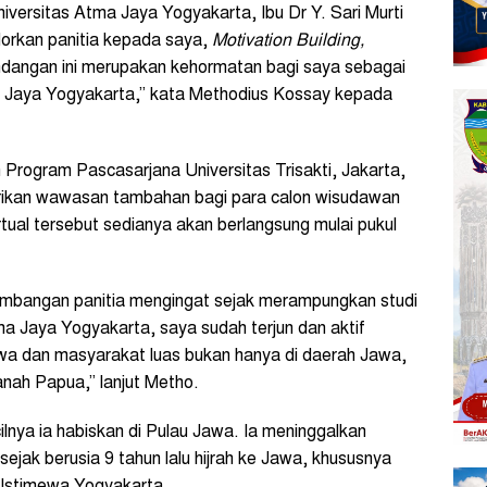
versitas Atma Jaya Yogyakarta, Ibu Dr Y. Sari Murti
dorkan panitia kepada saya,
Motivation Building,
ndangan ini merupakan kehormatan bagi saya sebagai
 Jaya Yogyakarta,” kata Methodius Kossay kepada
 Program Pascasarjana Universitas Trisakti, Jakarta,
erikan wawasan tambahan bagi para calon wisudawan
tual tersebut sedianya akan berlangsung mulai pukul
timbangan panitia mengingat sejak merampungkan studi
ma Jaya Yogyakarta, saya sudah terjun dan aktif
swa dan masyarakat luas bukan hanya di daerah Jawa,
anah Papua,” lanjut Metho.
ya ia habiskan di Pulau Jawa. Ia meninggalkan
ak berusia 9 tahun lalu hijrah ke Jawa, khususnya
Istimewa Yogyakarta.