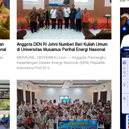
an
Anggota DEN RI Johni Numberi Beri Kuliah Umum
nal
di Universitas Musamus Perihal Energi Nasional
an
MERAUKE, ODIYAIWUU.com — Anggota Pemangku
Kepentingan Dewan Energi Nasional (DEN) Republik
Indonesia Prof Dr Ir…