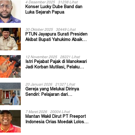
4 Desember 2025
31238 Lihat
Konser Lucky Dube Band dan
Luka Sejarah Papua
30 Oktober 2025
30449 Lihat
PTUN Jayapura Surati Presiden
Akibat Bupati Yahukimo Abaikan
Putusan Gugatan 139 Kepala
Kampung
12 November 2025
28221 Lihat
Istri Pejabat Pajak di Manokwari
Jadi Korban Mutilasi, Pelaku
Diduga Bekas Kuli Bangunan
20 Januari 2026
21327 Lihat
Gereja yang Melukai Dirinya
Sendiri: Pelajaran dari
Keuskupan Bogor
7 Maret 2026
20004 Lihat
Mantan Wakil Dirut PT Freeport
Indonesia Orias Moedak Lolos
Seleksi Administratif Calon ADK
OJK