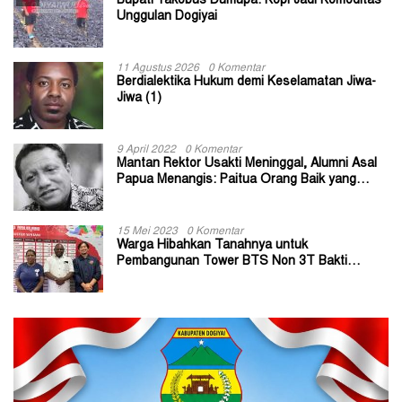
Bupati Yakobus Dumupa: Kopi Jadi Komoditas
Unggulan Dogiyai
11 Agustus 2026
0 Komentar
Berdialektika Hukum demi Keselamatan Jiwa-
Jiwa (1)
9 April 2022
0 Komentar
Mantan Rektor Usakti Meninggal, Alumni Asal
Papua Menangis: Paitua Orang Baik yang
Sangat Membantu
15 Mei 2023
0 Komentar
Warga Hibahkan Tanahnya untuk
Pembangunan Tower BTS Non 3T Bakti
Kominfo di Kabupaten Jayapura