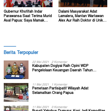
Gubernur Khofifah Indar
Dalami Masyarakat Adat
Parawansa Saat Terima Murid
Lamalera, Mantan Wartawan
Asal Papua: Saya Mamak
Alex Aur Raih Doktor di Unika
Kalian di Jawa Timur
Soegijapranata
Berita Terpopuler
22 Mei 2021
2 Komentar
Kabupaten Dogiyai Raih Opini WDP
Pengelolaan Keuangan Daerah Tahun
Anggaran 2020
11 Mei 2021
1 Komentar
Pemetaan Partisipatif Wilayah Adat
Selamatkan Orang Papua
11 Mei 2021
0 Komentar