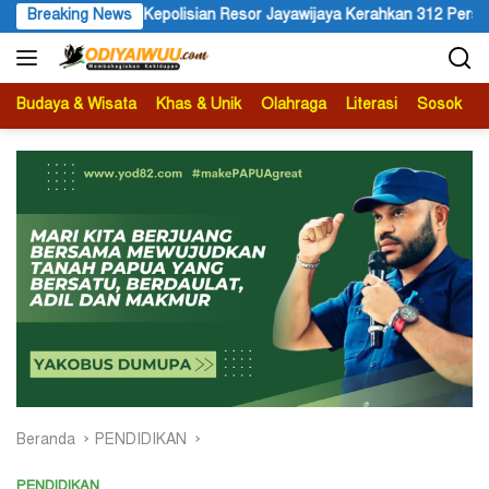
Langsung
Jayawijaya Kerahkan 312 Personel Amankan Karnaval Budaya Wamena
Breaking News
ke
konten
Budaya & Wisata
Khas & Unik
Olahraga
Literasi
Sosok
B
Beranda
PENDIDIKAN
PENDIDIKAN