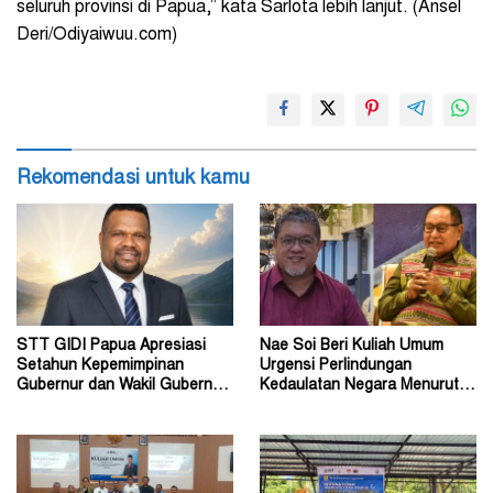
seluruh provinsi di Papua,” kata Sarlota lebih lanjut. (Ansel
Deri/Odiyaiwuu.com)
Rekomendasi untuk kamu
STT GIDI Papua Apresiasi
Nae Soi Beri Kuliah Umum
Setahun Kepemimpinan
Urgensi Perlindungan
Gubernur dan Wakil Gubernur
Kedaulatan Negara Menurut
Papua Pegunungan
Hukum Internasional