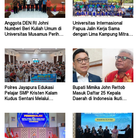
Anggota DEN RI Johni
Universitas Internasional
Numberi Beri Kuliah Umum di
Papua Jalin Kerja Sama
Universitas Musamus Perihal
dengan Lima Kampung Mitra di
Energi Nasional
Papua Nugini
Polres Jayapura Edukasi
Bupati Mimika John Rettob
Pelajar SMP Kristen Kalam
Masuk Daftar 25 Kepala
Kudus Sentani Melalui
Daerah di Indonesia Ikuti
Program Police Goes to
Kursus Lemhannas
School