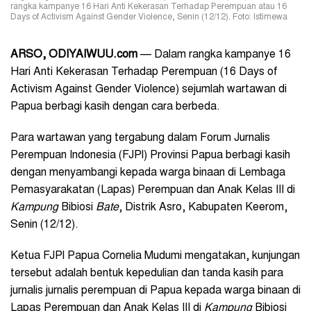
rangka kampanye 16 Hari Anti Kekerasan Terhadap Perempuan atau 16
Days of Activism Against Gender Violence, Senin (12/12). Foto: Istimewa
ARSO, ODIYAIWUU.com
— Dalam rangka kampanye 16
Hari Anti Kekerasan Terhadap Perempuan (16 Days of
Activism Against Gender Violence) sejumlah wartawan di
Papua berbagi kasih dengan cara berbeda.
Para wartawan yang tergabung dalam Forum Jurnalis
Perempuan Indonesia (FJPI) Provinsi Papua berbagi kasih
dengan menyambangi kepada warga binaan di Lembaga
Pemasyarakatan (Lapas) Perempuan dan Anak Kelas III di
K
ampung
Bibiosi
Bate
, Distrik Asro, Kabupaten Keerom,
Senin (12/12).
Ketua FJPI Papua Cornelia Mudumi mengatakan, kunjungan
tersebut adalah bentuk kepedulian dan tanda kasih para
jurnalis jurnalis perempuan di Papua kepada warga binaan di
Lapas Perempuan dan Anak Kelas III di
K
ampung
Bibiosi