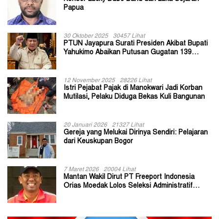
Papua
30 Oktober 2025
30457 Lihat
PTUN Jayapura Surati Presiden Akibat Bupati
Yahukimo Abaikan Putusan Gugatan 139
Kepala Kampung
12 November 2025
28226 Lihat
Istri Pejabat Pajak di Manokwari Jadi Korban
Mutilasi, Pelaku Diduga Bekas Kuli Bangunan
20 Januari 2026
21327 Lihat
Gereja yang Melukai Dirinya Sendiri: Pelajaran
dari Keuskupan Bogor
7 Maret 2026
20004 Lihat
Mantan Wakil Dirut PT Freeport Indonesia
Orias Moedak Lolos Seleksi Administratif
Calon ADK OJK