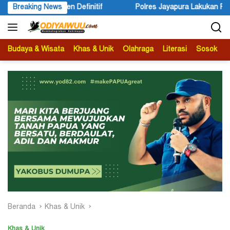
Langsung
efinitif
Breaking News
Polres Jayapura Lakukan Penyelidikan Pasca Ker
ke
konten
Budaya & Wisata
Khas & Unik
Olahraga
Literasi
Sosok
B
Beranda
Khas & Unik
Khas & Unik