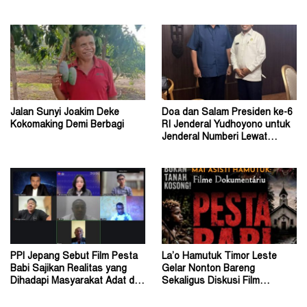
Tutup Usia
Magnifica Humanitas Paus
Leo
Jalan Sunyi Joakim Deke
Doa dan Salam Presiden ke-6
Kokomaking Demi Berbagi
RI Jenderal Yudhoyono untuk
Jenderal Numberi Lewat
Profesor Numberi
PPI Jepang Sebut Film Pesta
La’o Hamutuk Timor Leste
Babi Sajikan Realitas yang
Gelar Nonton Bareng
Dihadapi Masyarakat Adat di
Sekaligus Diskusi Film
Tanah Papua
Dokumenter Pesta Babi