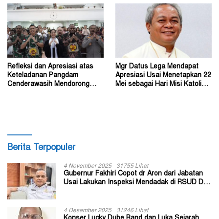
Refleksi dan Apresiasi atas
Mgr Datus Lega Mendapat
Keteladanan Pangdam
Apresiasi Usai Menetapkan 22
Cenderawasih Mendorong
Mei sebagai Hari Misi Katolik
Perdamaian di Wamena
di Tanah Papua
Berita Terpopuler
4 November 2025
31755 Lihat
Gubernur Fakhiri Copot dr Aron dari Jabatan
Usai Lakukan Inspeksi Mendadak di RSUD Dok
II Jayapura
4 Desember 2025
31246 Lihat
Konser Lucky Dube Band dan Luka Sejarah