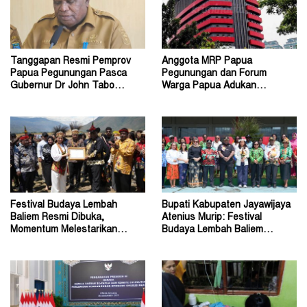
Tanggapan Resmi Pemprov
Anggota MRP Papua
Papua Pegunungan Pasca
Pegunungan dan Forum
Gubernur Dr John Tabo
Warga Papua Adukan
Diadukan ke KPK RI
Gubernur John Tabo ke KPK
Festival Budaya Lembah
Bupati Kabupaten Jayawijaya
Baliem Resmi Dibuka,
Atenius Murip: Festival
Momentum Melestarikan
Budaya Lembah Baliem
Budaya Warisan Leluhur
Dongkrak UMKM