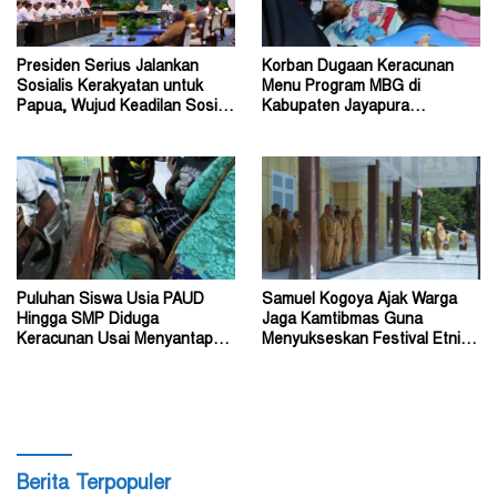
Presiden Serius Jalankan
Korban Dugaan Keracunan
Sosialis Kerakyatan untuk
Menu Program MBG di
Papua, Wujud Keadilan Sosial
Kabupaten Jayapura
bagi Masyarakat
Diperkirakan Ratusan Orang
Puluhan Siswa Usia PAUD
Samuel Kogoya Ajak Warga
Hingga SMP Diduga
Jaga Kamtibmas Guna
Keracunan Usai Menyantap
Menyukseskan Festival Etnik
Menu Program MBG
Religi dan HUT RI
Berita Terpopuler