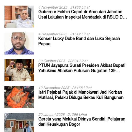
4 November 2025
31968 Lihat
Gubernur Fakhiri Copot dr Aron dari Jabatan
Usai Lakukan Inspeksi Mendadak di RSUD Dok
II Jayapura
4 Desember 2025
31542 Lihat
Konser Lucky Dube Band dan Luka Sejarah
Papua
30 Oktober 2025
30694 Lihat
PTUN Jayapura Surati Presiden Akibat Bupati
Yahukimo Abaikan Putusan Gugatan 139
Kepala Kampung
12 November 2025
28468 Lihat
Istri Pejabat Pajak di Manokwari Jadi Korban
Mutilasi, Pelaku Diduga Bekas Kuli Bangunan
20 Januari 2026
21395 Lihat
Gereja yang Melukai Dirinya Sendiri: Pelajaran
dari Keuskupan Bogor