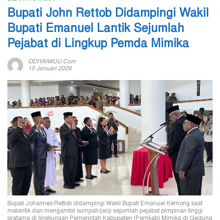
Bupati John Rettob Didampingi Wakil
Bupati Emanuel Lantik Sejumlah
Pejabat di Lingkup Pemda Mimika
ODIYAIWUU.com
15 Januari 2026
Bupati Johannes Rettob didampingi Wakil Bupati Emanuel Kemong saat
melantik dan mengambil sumpah/janji sejumlah pejabat pimpinan tinggi
pratama di lingkungan Pemerintah Kabupaten (Pemkab) Mimika di Gedung