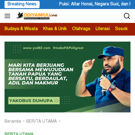
Langsung
: Altar Honai, Negara Suci, dan Utusan Langit Karya Siswa dan Siswi 
Breaking News
ke
konten
Budaya & Wisata
Khas & Unik
Olahraga
Literasi
Sosok
B
Beranda
BERITA UTAMA
BERITA UTAMA