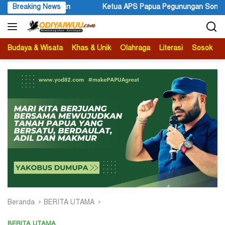
Langsung
pua Pegunungan Sonni Lokobal: Kalau Mau KPK Audit Dana Otsus S
Breaking News
ke
konten
Budaya & Wisata
Khas & Unik
Olahraga
Literasi
Sosok
B
Beranda
BERITA UTAMA
BERITA UTAMA