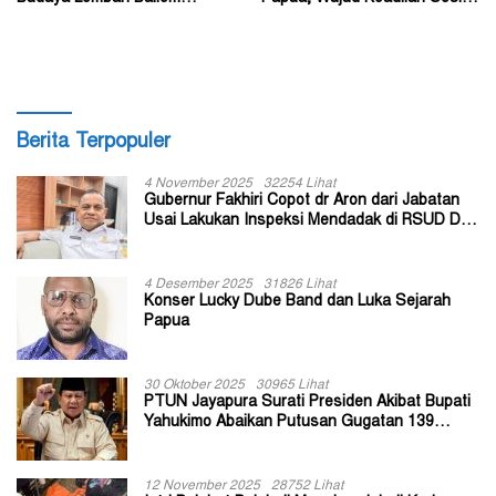
Dongkrak UMKM
bagi Masyarakat
Berita Terpopuler
4 November 2025
32254 Lihat
Gubernur Fakhiri Copot dr Aron dari Jabatan
Usai Lakukan Inspeksi Mendadak di RSUD Dok
II Jayapura
4 Desember 2025
31826 Lihat
Konser Lucky Dube Band dan Luka Sejarah
Papua
30 Oktober 2025
30965 Lihat
PTUN Jayapura Surati Presiden Akibat Bupati
Yahukimo Abaikan Putusan Gugatan 139
Kepala Kampung
12 November 2025
28752 Lihat