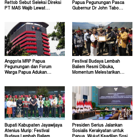
Rettob Sebut Seleksi Direksi
Papua Pegunungan Pasca
PT MAS Wajib Lewat
Gubernur Dr John Tabo
Mekanisme RUPS
Diadukan ke KPK RI
Anggota MRP Papua
Festival Budaya Lembah
Pegunungan dan Forum
Baliem Resmi Dibuka,
Warga Papua Adukan
Momentum Melestarikan
Gubernur John Tabo ke KPK
Budaya Warisan Leluhur
Bupati Kabupaten Jayawijaya
Presiden Serius Jalankan
Atenius Murip: Festival
Sosialis Kerakyatan untuk
Budaya Lembah Baliem
Papua, Wujud Keadilan Sosial