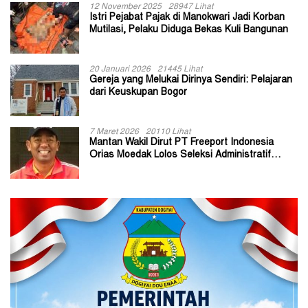
12 November 2025
28947 Lihat
Istri Pejabat Pajak di Manokwari Jadi Korban
Mutilasi, Pelaku Diduga Bekas Kuli Bangunan
20 Januari 2026
21445 Lihat
Gereja yang Melukai Dirinya Sendiri: Pelajaran
dari Keuskupan Bogor
7 Maret 2026
20110 Lihat
Mantan Wakil Dirut PT Freeport Indonesia
Orias Moedak Lolos Seleksi Administratif
Calon ADK OJK