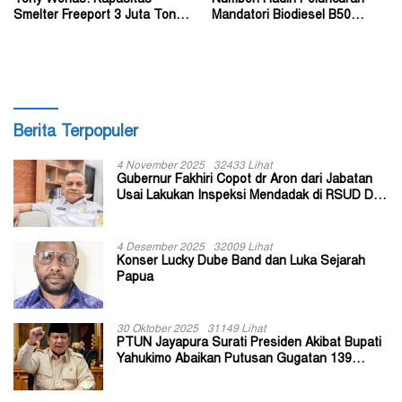
Smelter Freeport 3 Juta Ton
Mandatori Biodiesel B50
Tembaga per Tahun
Bersama Presiden
Berita Terpopuler
4 November 2025
32433 Lihat
Gubernur Fakhiri Copot dr Aron dari Jabatan
Usai Lakukan Inspeksi Mendadak di RSUD Dok
II Jayapura
4 Desember 2025
32009 Lihat
Konser Lucky Dube Band dan Luka Sejarah
Papua
30 Oktober 2025
31149 Lihat
PTUN Jayapura Surati Presiden Akibat Bupati
Yahukimo Abaikan Putusan Gugatan 139
Kepala Kampung