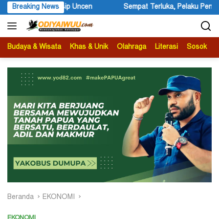
Langsung
Terluka, Pelaku Penembakan Warga Negara Asing Dilarikan Kelompo
Breaking News
ke
konten
Budaya & Wisata
Khas & Unik
Olahraga
Literasi
Sosok
B
Beranda
EKONOMI
EKONOMI