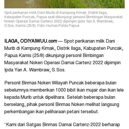
Spot perikanan milik Dani Murib di Kampung Kimak, Distrik Ilaga,
Kabupaten Puncak, Papua saat dikunjungi personil Bimbingan Masyarakat
Noken Operasi Damai Cartenz 2022 dipimpin Ipda Yan A. Wambraw,
S.Sos, Kamis (25/8). Foto: Humas Polda Papua
ILAGA, ODIYAIWUU.com
— Spot perikanan milik Dani
Murib di Kampung Kimak, Distrik Ilaga, Kabupaten Puncak,
Papua Kamis (25/8) dikunjungi personil Bimbingan
Masyarakat Noken Operasi Damai Cartenz 2022 dipimpin
Ipda Yan A. Wambraw, S.Sos.
Personil Binmas Noken Wilayah Puncak beberapa bulan
sebelumnya memberikan 1000 bibit ikan mujair dan ikan lele
kepada Murib untuk dipelihara. Setelah beberapa bulan
berselang, pihak personil Binmas Noken melihat langsung
perkembangan ikan peliharaan petani tersebut.
“Kami dari Satgas Binmas Damai Cartenz-2022 berharap