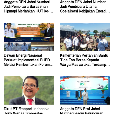
Anggota DEN Johni Numberi
Anggota DEN Johni Numberi
Jadi Pembicara Sarasehan
Jadi Pembicara Utama
Hipmapi Meriahkan HUT ke-81
Sosialisasi Kebijakan Energi di
RI
Universitas Sriwijaya
Dewan Energi Nasional
Kementerian Pertanian Bantu
Perkuat Implementasi RUED
Tiga Ton Beras Kepada
Melalui Pembentukan Forum
Warga Masyarakat Terdampak
Energi Papua Selatan
Konflik Wouma
Dirut PT Freeport Indonesia
Anggota DEN Prof Johni
Tony Wenas: Kapasitas
Numberi Hadiri Peluncuran