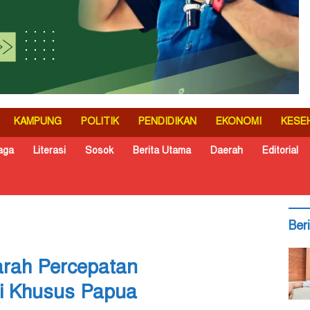
KAMPUNG
POLITIK
PENDIDIKAN
EKONOMI
KESE
aga
Literasi
Sosok
Berita Utama
Daerah
Editorial
Ber
rah Percepatan
 Khusus Papua