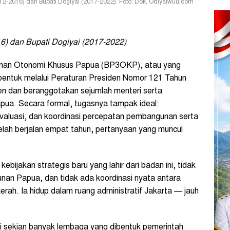
2-2016) dan Bupati Dogiyai (2017-2022). Foto: Dok. Odiyaiwuu.com
6) dan Bupati Dogiyai (2017-2022)
an Otonomi Khusus Papua (BP3OKP), atau yang
bentuk melalui Peraturan Presiden Nomor 121 Tahun
den dan beranggotakan sejumlah menteri serta
Papua. Secara formal, tugasnya tampak ideal:
evaluasi, dan koordinasi percepatan pembangunan serta
lah berjalan empat tahun, pertanyaan yang muncul
bijakan strategis baru yang lahir dari badan ini, tidak
nan Papua, dan tidak ada koordinasi nyata antara
rah. Ia hidup dalam ruang administratif Jakarta — jauh
i sekian banyak lembaga yang dibentuk pemerintah