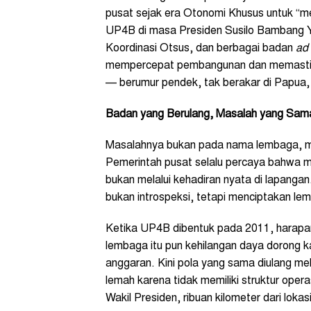
pusat sejak era Otonomi Khusus untuk “m
UP4B di masa Presiden Susilo Bambang Y
Koordinasi Otsus, dan berbagai badan
ad
mempercepat pembangunan dan memastika
— berumur pendek, tak berakar di Papua, d
Badan yang Berulang, Masalah yang Sam
Masalahnya bukan pada nama lembaga, mel
Pemerintah pusat selalu percaya bahwa ma
bukan melalui kehadiran nyata di lapangan.
bukan introspeksi, tetapi menciptakan le
Ketika UP4B dibentuk pada 2011, harapan
lembaga itu pun kehilangan daya dorong 
anggaran. Kini pola yang sama diulang me
lemah karena tidak memiliki struktur oper
Wakil Presiden, ribuan kilometer dari loka