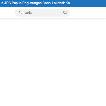
 Sonni Lokobal: Kalau Mau KPK Audit Dana Otsus Seluruh Tanah P