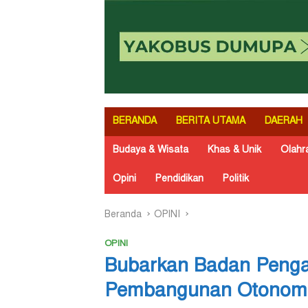
BERANDA
BERITA UTAMA
DAERAH
Budaya & Wisata
Khas & Unik
Olahr
Opini
Pendidikan
Politik
Beranda
OPINI
OPINI
Bubarkan Badan Penga
Pembangunan Otonomi