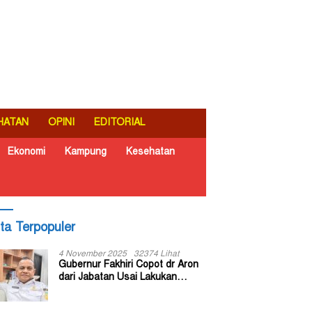
HATAN
OPINI
EDITORIAL
Ekonomi
Kampung
Kesehatan
ita Terpopuler
4 November 2025
32374 Lihat
Gubernur Fakhiri Copot dr Aron
dari Jabatan Usai Lakukan
Inspeksi Mendadak di RSUD Dok
II Jayapura