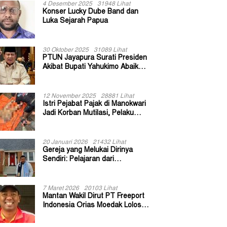
4 Desember 2025
31948 Lihat
Konser Lucky Dube Band dan
Luka Sejarah Papua
30 Oktober 2025
31089 Lihat
PTUN Jayapura Surati Presiden
Akibat Bupati Yahukimo Abaikan
Putusan Gugatan 139 Kepala
Kampung
12 November 2025
28881 Lihat
Istri Pejabat Pajak di Manokwari
Jadi Korban Mutilasi, Pelaku
Diduga Bekas Kuli Bangunan
20 Januari 2026
21432 Lihat
Gereja yang Melukai Dirinya
Sendiri: Pelajaran dari
Keuskupan Bogor
7 Maret 2026
20103 Lihat
Mantan Wakil Dirut PT Freeport
Indonesia Orias Moedak Lolos
Seleksi Administratif Calon ADK
OJK