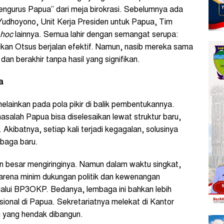
engurus Papua” dari meja birokrasi. Sebelumnya ada
udhoyono, Unit Kerja Presiden untuk Papua, Tim
 hoc
lainnya. Semua lahir dengan semangat serupa:
n Otsus berjalan efektif. Namun, nasib mereka sama
an berakhir tanpa hasil yang signifikan.
a
ainkan pada pola pikir di balik pembentukannya.
salah Papua bisa diselesaikan lewat struktur baru,
 Akibatnya, setiap kali terjadi kegagalan, solusinya
mbaga baru.
 besar mengiringinya. Namun dalam waktu singkat,
karena minim dukungan politik dan kewenangan
lalui BP3OKP. Bedanya, lembaga ini bahkan lebih
asional di Papua. Sekretariatnya melekat di Kantor
si yang hendak dibangun.