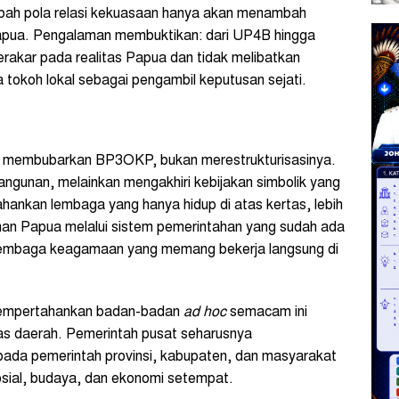
bah pola relasi kekuasaan hanya akan menambah
Papua. Pengalaman membuktikan: dari UP4B hingga
akar pada realitas Papua dan tidak melibatkan
 tokoh lokal sebagai pengambil keputusan sejati.
alah membubarkan BP3OKP, bukan merestrukturisasinya.
gunan, melainkan mengakhiri kebijakan simbolik yang
ankan lembaga yang hanya hidup di atas kertas, lebih
n Papua melalui sistem pemerintahan yang sudah ada
lembaga keagamaan yang memang bekerja langsung di
 mempertahankan badan-badan
ad hoc
semacam ini
tas daerah. Pemerintah pusat seharusnya
a pemerintah provinsi, kabupaten, dan masyarakat
sosial, budaya, dan ekonomi setempat.