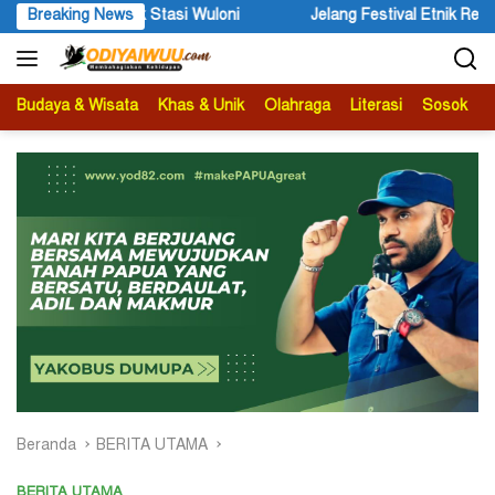
Langsung
ng Festival Etnik Religi 2026, Bupati Wandik Ajak Wisatawan Mancane
Breaking News
ke
konten
Budaya & Wisata
Khas & Unik
Olahraga
Literasi
Sosok
B
Beranda
BERITA UTAMA
BERITA UTAMA