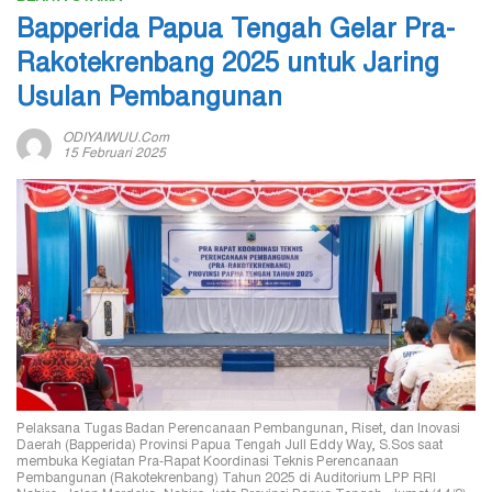
Bapperida Papua Tengah Gelar Pra-
Rakotekrenbang 2025 untuk Jaring
Usulan Pembangunan
ODIYAIWUU.com
15 Februari 2025
Pelaksana Tugas Badan Perencanaan Pembangunan, Riset, dan Inovasi
Daerah (Bapperida) Provinsi Papua Tengah Jull Eddy Way, S.Sos saat
membuka Kegiatan Pra-Rapat Koordinasi Teknis Perencanaan
Pembangunan (Rakotekrenbang) Tahun 2025 di Auditorium LPP RRI