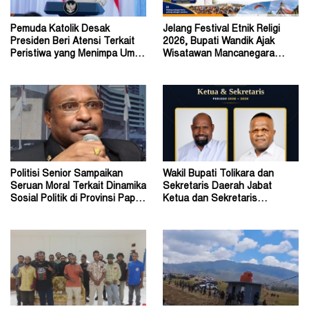
Pemuda Katolik Desak
Jelang Festival Etnik Religi
Presiden Beri Atensi Terkait
2026, Bupati Wandik Ajak
Peristiwa yang Menimpa Umat
Wisatawan Mancanegara
Katolik Stasi Wuloni
Datang ke Tolikara
Politisi Senior Sampaikan
Wakil Bupati Tolikara dan
Seruan Moral Terkait Dinamika
Sekretaris Daerah Jabat
Sosial Politik di Provinsi Papua
Ketua dan Sekretaris
Pegunungan
Keluarga Alumni Fisip Uncen