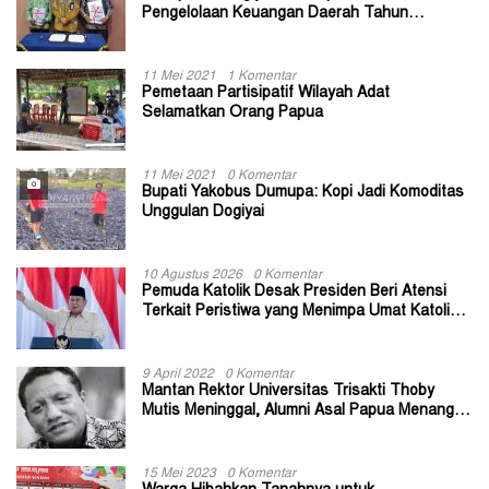
Pengelolaan Keuangan Daerah Tahun
Anggaran 2020
11 Mei 2021
1 Komentar
Pemetaan Partisipatif Wilayah Adat
Selamatkan Orang Papua
11 Mei 2021
0 Komentar
Bupati Yakobus Dumupa: Kopi Jadi Komoditas
Unggulan Dogiyai
10 Agustus 2026
0 Komentar
Pemuda Katolik Desak Presiden Beri Atensi
Terkait Peristiwa yang Menimpa Umat Katolik
Stasi Wuloni
9 April 2022
0 Komentar
Mantan Rektor Universitas Trisakti Thoby
Mutis Meninggal, Alumni Asal Papua Menangis:
Paitua Orang Baik yang Sangat Membantu
15 Mei 2023
0 Komentar