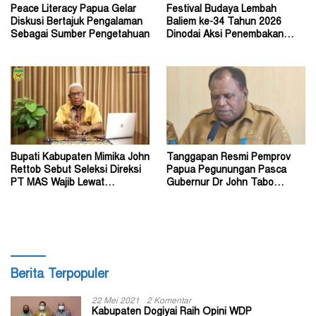
Peace Literacy Papua Gelar
Festival Budaya Lembah
Diskusi Bertajuk Pengalaman
Baliem ke-34 Tahun 2026
Sebagai Sumber Pengetahuan
Dinodai Aksi Penembakan
Oleh Orang Tak Dikenal
Bupati Kabupaten Mimika John
Tanggapan Resmi Pemprov
Rettob Sebut Seleksi Direksi
Papua Pegunungan Pasca
PT MAS Wajib Lewat
Gubernur Dr John Tabo
Mekanisme RUPS
Diadukan ke KPK RI
Berita Terpopuler
22 Mei 2021
2 Komentar
Kabupaten Dogiyai Raih Opini WDP