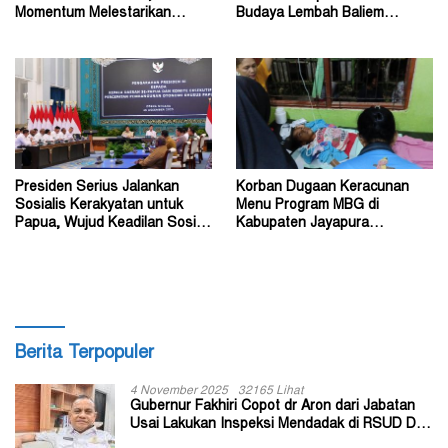
Momentum Melestarikan
Budaya Lembah Baliem
Budaya Warisan Leluhur
Dongkrak UMKM
Presiden Serius Jalankan
Korban Dugaan Keracunan
Sosialis Kerakyatan untuk
Menu Program MBG di
Papua, Wujud Keadilan Sosial
Kabupaten Jayapura
bagi Masyarakat
Diperkirakan Ratusan Orang
Berita Terpopuler
4 November 2025
32165 Lihat
Gubernur Fakhiri Copot dr Aron dari Jabatan
Usai Lakukan Inspeksi Mendadak di RSUD Dok
II Jayapura