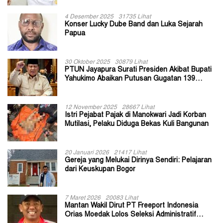
4 Desember 2025
31735 Lihat
Konser Lucky Dube Band dan Luka Sejarah
Papua
30 Oktober 2025
30879 Lihat
PTUN Jayapura Surati Presiden Akibat Bupati
Yahukimo Abaikan Putusan Gugatan 139
Kepala Kampung
12 November 2025
28667 Lihat
Istri Pejabat Pajak di Manokwari Jadi Korban
Mutilasi, Pelaku Diduga Bekas Kuli Bangunan
20 Januari 2026
21417 Lihat
Gereja yang Melukai Dirinya Sendiri: Pelajaran
dari Keuskupan Bogor
7 Maret 2026
20083 Lihat
Mantan Wakil Dirut PT Freeport Indonesia
Orias Moedak Lolos Seleksi Administratif