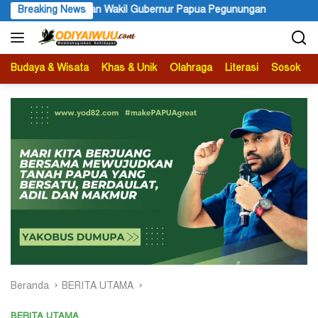
Langsung
n Wakil Gubernur Papua Pegunungan
Breaking News
PBB Mengakui Kedaulat
ke
konten
Budaya & Wisata
Khas & Unik
Olahraga
Literasi
Sosok
B
Beranda
BERITA UTAMA
BERITA UTAMA