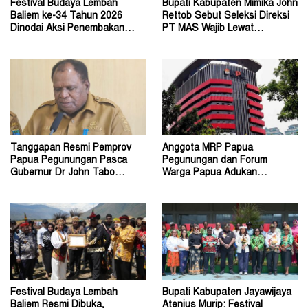
Festival Budaya Lembah
Bupati Kabupaten Mimika John
Baliem ke-34 Tahun 2026
Rettob Sebut Seleksi Direksi
Dinodai Aksi Penembakan
PT MAS Wajib Lewat
Oleh Orang Tak Dikenal
Mekanisme RUPS
Tanggapan Resmi Pemprov
Anggota MRP Papua
Papua Pegunungan Pasca
Pegunungan dan Forum
Gubernur Dr John Tabo
Warga Papua Adukan
Diadukan ke KPK RI
Gubernur John Tabo ke KPK
Festival Budaya Lembah
Bupati Kabupaten Jayawijaya
Baliem Resmi Dibuka,
Atenius Murip: Festival