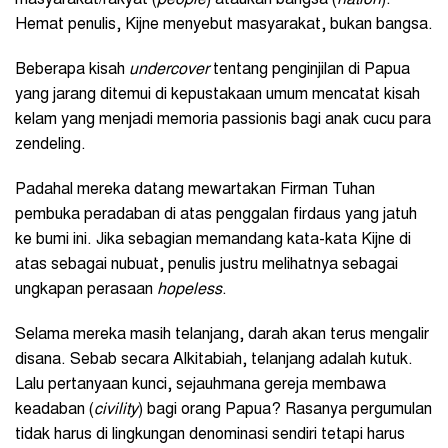
masyarakat/rakyat (
people
) ataukah bangsa (
nation
).
Hemat penulis, Kijne menyebut masyarakat, bukan bangsa.
Beberapa kisah
undercover
tentang penginjilan di Papua
yang jarang ditemui di kepustakaan umum mencatat kisah
kelam yang menjadi memoria passionis bagi anak cucu para
zendeling.
Padahal mereka datang mewartakan Firman Tuhan
pembuka peradaban di atas penggalan firdaus yang jatuh
ke bumi ini. Jika sebagian memandang kata-kata Kijne di
atas sebagai nubuat, penulis justru melihatnya sebagai
ungkapan perasaan
hopeless
.
Selama mereka masih telanjang, darah akan terus mengalir
disana. Sebab secara Alkitabiah, telanjang adalah kutuk.
Lalu pertanyaan kunci, sejauhmana gereja membawa
keadaban (
civility
) bagi orang Papua? Rasanya pergumulan
tidak harus di lingkungan denominasi sendiri tetapi harus