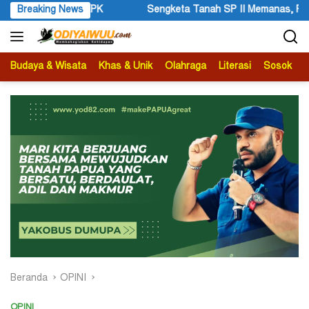
Langsung
KPK
Breaking News
Sengketa Tanah SP II Memanas, Pengadilan Negeri Tim
ke
konten
Budaya & Wisata
Khas & Unik
Olahraga
Literasi
Sosok
B
Beranda
OPINI
OPINI