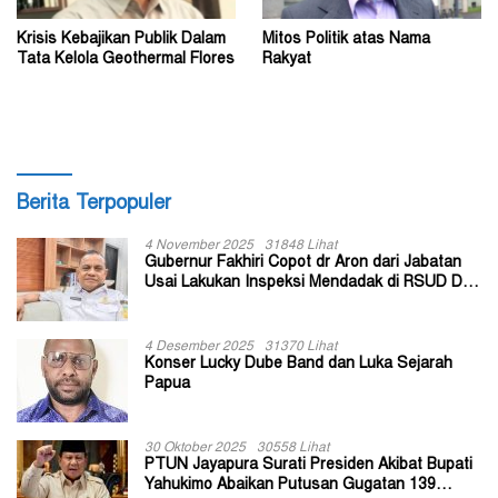
Krisis Kebajikan Publik Dalam
Mitos Politik atas Nama
Tata Kelola Geothermal Flores
Rakyat
Berita Terpopuler
4 November 2025
31848 Lihat
Gubernur Fakhiri Copot dr Aron dari Jabatan
Usai Lakukan Inspeksi Mendadak di RSUD Dok
II Jayapura
4 Desember 2025
31370 Lihat
Konser Lucky Dube Band dan Luka Sejarah
Papua
30 Oktober 2025
30558 Lihat
PTUN Jayapura Surati Presiden Akibat Bupati
Yahukimo Abaikan Putusan Gugatan 139