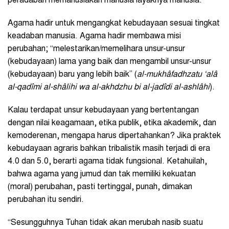
peradaban memanusiakan manusia layaknya manusia.
Agama hadir untuk mengangkat kebudayaan sesuai tingkat
keadaban manusia. Agama hadir membawa misi
perubahan; “melestarikan/memelihara unsur-unsur
(kebudayaan) lama yang baik dan mengambil unsur-unsur
(kebudayaan) baru yang lebih baik” (
al-mukhâfadhzatu ‘alâ
al-qadîmi al-shâlihi wa al-akhdzhu bi al-jadîdi al-ashlâhi
).
Kalau terdapat unsur kebudayaan yang bertentangan
dengan nilai keagamaan, etika publik, etika akademik, dan
kemoderenan, mengapa harus dipertahankan? Jika praktek
kebudayaan agraris bahkan tribalistik masih terjadi di era
4.0 dan 5.0, berarti agama tidak fungsional. Ketahuilah,
bahwa agama yang jumud dan tak memiliki kekuatan
(moral) perubahan, pasti tertinggal, punah, dimakan
perubahan itu sendiri.
“Sesungguhnya Tuhan tidak akan merubah nasib suatu