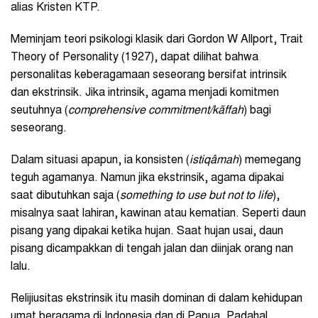
alias Kristen KTP.
Meminjam teori psikologi klasik dari Gordon W Allport, Trait
Theory of Personality (1927), dapat dilihat bahwa
personalitas keberagamaan seseorang bersifat intrinsik
dan ekstrinsik. Jika intrinsik, agama menjadi komitmen
seutuhnya (
comprehensive commitment/kãffah
) bagi
seseorang.
Dalam situasi apapun, ia konsisten (
istiqâmah
) memegang
teguh agamanya. Namun jika ekstrinsik, agama dipakai
saat dibutuhkan saja (
something to use but not to life
),
misalnya saat lahiran, kawinan atau kematian. Seperti daun
pisang yang dipakai ketika hujan. Saat hujan usai, daun
pisang dicampakkan di tengah jalan dan diinjak orang nan
lalu.
Relijiusitas ekstrinsik itu masih dominan di dalam kehidupan
umat beragama di Indonesia dan di Papua. Padahal