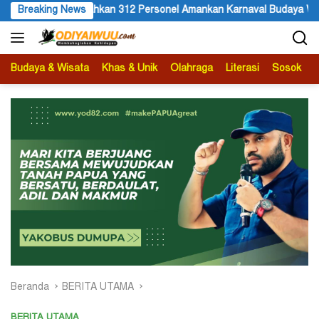
Langsung
rsonel Amankan Karnaval Budaya Wamena
Breaking News
HUT ke 81 RI dan P
ke
konten
Budaya & Wisata
Khas & Unik
Olahraga
Literasi
Sosok
B
Beranda
BERITA UTAMA
BERITA UTAMA