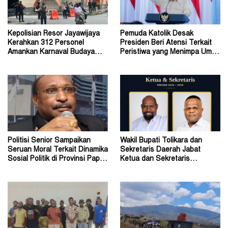
Kepolisian Resor Jayawijaya
Pemuda Katolik Desak
Kerahkan 312 Personel
Presiden Beri Atensi Terkait
Amankan Karnaval Budaya
Peristiwa yang Menimpa Umat
Wamena
Katolik Stasi Wuloni
Politisi Senior Sampaikan
Wakil Bupati Tolikara dan
Seruan Moral Terkait Dinamika
Sekretaris Daerah Jabat
Sosial Politik di Provinsi Papua
Ketua dan Sekretaris
Pegunungan
Keluarga Alumni Fisip Uncen