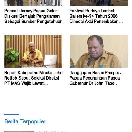
Peace Literacy Papua Gelar
Festival Budaya Lembah
Diskusi Bertajuk Pengalaman
Baliem ke-34 Tahun 2026
Sebagai Sumber Pengetahuan
Dinodai Aksi Penembakan
Oleh Orang Tak Dikenal
Bupati Kabupaten Mimika John
Tanggapan Resmi Pemprov
Rettob Sebut Seleksi Direksi
Papua Pegunungan Pasca
PT MAS Wajib Lewat
Gubernur Dr John Tabo
Mekanisme RUPS
Diadukan ke KPK RI
Berita Terpopuler