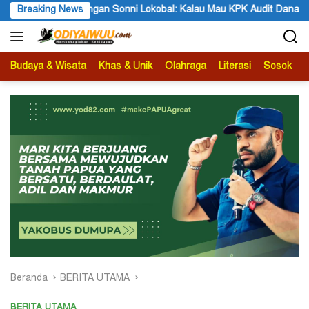
Langsung
Lokobal: Kalau Mau KPK Audit Dana Otsus Seluruh Tanah Papua
Breaking News
ke
konten
Budaya & Wisata
Khas & Unik
Olahraga
Literasi
Sosok
B
Beranda
BERITA UTAMA
BERITA UTAMA