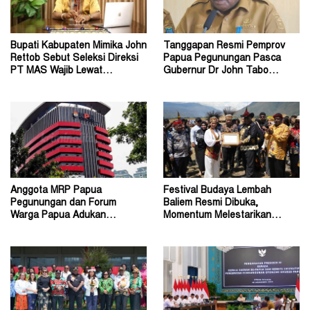
Bupati Kabupaten Mimika John
Tanggapan Resmi Pemprov
Rettob Sebut Seleksi Direksi
Papua Pegunungan Pasca
PT MAS Wajib Lewat
Gubernur Dr John Tabo
Mekanisme RUPS
Diadukan ke KPK RI
Anggota MRP Papua
Festival Budaya Lembah
Pegunungan dan Forum
Baliem Resmi Dibuka,
Warga Papua Adukan
Momentum Melestarikan
Gubernur John Tabo ke KPK
Budaya Warisan Leluhur