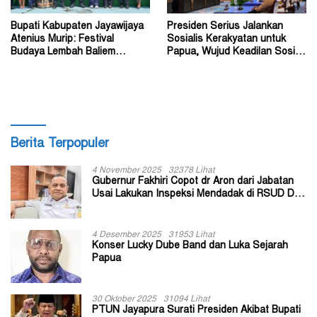
Bupati Kabupaten Jayawijaya
Presiden Serius Jalankan
Atenius Murip: Festival
Sosialis Kerakyatan untuk
Budaya Lembah Baliem
Papua, Wujud Keadilan Sosial
Dongkrak UMKM
bagi Masyarakat
Berita Terpopuler
4 November 2025
32378 Lihat
Gubernur Fakhiri Copot dr Aron dari Jabatan
Usai Lakukan Inspeksi Mendadak di RSUD Dok
II Jayapura
4 Desember 2025
31953 Lihat
Konser Lucky Dube Band dan Luka Sejarah
Papua
30 Oktober 2025
31094 Lihat
PTUN Jayapura Surati Presiden Akibat Bupati