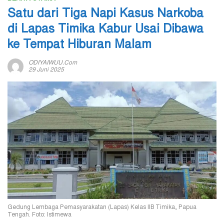
Satu dari Tiga Napi Kasus Narkoba
di Lapas Timika Kabur Usai Dibawa
ke Tempat Hiburan Malam
ODIYAIWUU.com
29 Juni 2025
Gedung Lembaga Pemasyarakatan (Lapas) Kelas IIB Timika, Papua
Tengah. Foto: Istimewa