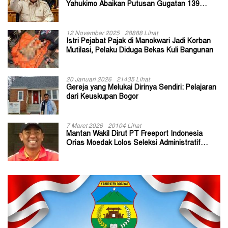
Yahukimo Abaikan Putusan Gugatan 139
Kepala Kampung
12 November 2025
28888 Lihat
Istri Pejabat Pajak di Manokwari Jadi Korban
Mutilasi, Pelaku Diduga Bekas Kuli Bangunan
20 Januari 2026
21435 Lihat
Gereja yang Melukai Dirinya Sendiri: Pelajaran
dari Keuskupan Bogor
7 Maret 2026
20104 Lihat
Mantan Wakil Dirut PT Freeport Indonesia
Orias Moedak Lolos Seleksi Administratif
Calon ADK OJK