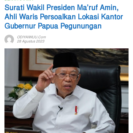
Surati Wakil Presiden Ma’ruf Amin,
Ahli Waris Persoalkan Lokasi Kantor
Gubernur Papua Pegunungan
ODIYAIWUU.com
28 Agustus 2023