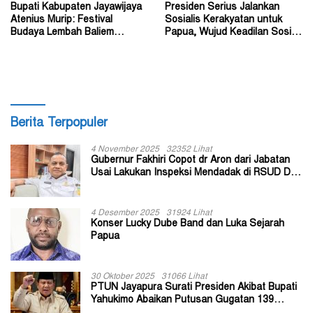
Bupati Kabupaten Jayawijaya
Presiden Serius Jalankan
Atenius Murip: Festival
Sosialis Kerakyatan untuk
Budaya Lembah Baliem
Papua, Wujud Keadilan Sosial
Dongkrak UMKM
bagi Masyarakat
Berita Terpopuler
4 November 2025
32352 Lihat
Gubernur Fakhiri Copot dr Aron dari Jabatan
Usai Lakukan Inspeksi Mendadak di RSUD Dok
II Jayapura
4 Desember 2025
31924 Lihat
Konser Lucky Dube Band dan Luka Sejarah
Papua
30 Oktober 2025
31066 Lihat
PTUN Jayapura Surati Presiden Akibat Bupati
Yahukimo Abaikan Putusan Gugatan 139
Kepala Kampung