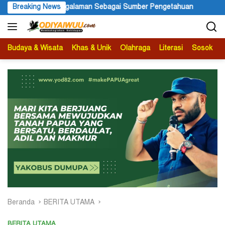
Langsung
alaman Sebagai Sumber Pengetahuan
Breaking News
Ketua APS Papua Pegun
ke
konten
Budaya & Wisata
Khas & Unik
Olahraga
Literasi
Sosok
B
Beranda
BERITA UTAMA
BERITA UTAMA