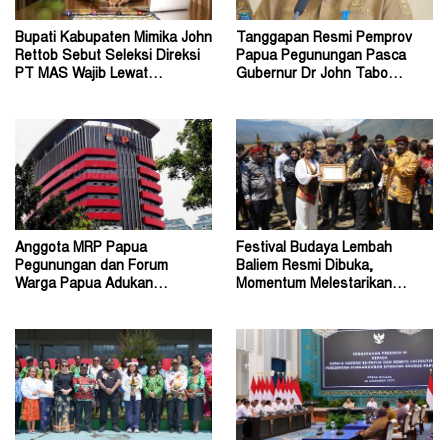
Bupati Kabupaten Mimika John
Tanggapan Resmi Pemprov
Rettob Sebut Seleksi Direksi
Papua Pegunungan Pasca
PT MAS Wajib Lewat
Gubernur Dr John Tabo
Mekanisme RUPS
Diadukan ke KPK RI
Anggota MRP Papua
Festival Budaya Lembah
Pegunungan dan Forum
Baliem Resmi Dibuka,
Warga Papua Adukan
Momentum Melestarikan
Gubernur John Tabo ke KPK
Budaya Warisan Leluhur