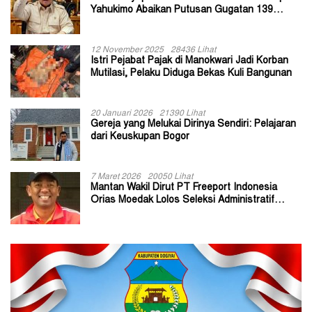
Yahukimo Abaikan Putusan Gugatan 139
Kepala Kampung
12 November 2025
28436 Lihat
Istri Pejabat Pajak di Manokwari Jadi Korban
Mutilasi, Pelaku Diduga Bekas Kuli Bangunan
20 Januari 2026
21390 Lihat
Gereja yang Melukai Dirinya Sendiri: Pelajaran
dari Keuskupan Bogor
7 Maret 2026
20050 Lihat
Mantan Wakil Dirut PT Freeport Indonesia
Orias Moedak Lolos Seleksi Administratif
Calon ADK OJK