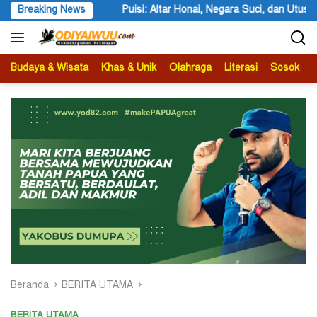
Langsung
 Negara Suci, dan Utusan Langit Karya Siswa dan Siswi SMA Negeri 1 
Breaking News
ke
konten
Budaya & Wisata
Khas & Unik
Olahraga
Literasi
Sosok
B
Beranda
BERITA UTAMA
BERITA UTAMA