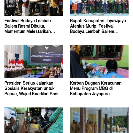
Festival Budaya Lembah
Bupati Kabupaten Jayawijaya
Baliem Resmi Dibuka,
Atenius Murip: Festival
Momentum Melestarikan
Budaya Lembah Baliem
Budaya Warisan Leluhur
Dongkrak UMKM
Presiden Serius Jalankan
Korban Dugaan Keracunan
Sosialis Kerakyatan untuk
Menu Program MBG di
Papua, Wujud Keadilan Sosial
Kabupaten Jayapura
bagi Masyarakat
Diperkirakan Ratusan Orang