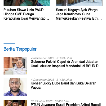
Puluhan Siswa Usia PAUD
Samuel Kogoya Ajak Warga
Hingga SMP Diduga
Jaga Kamtibmas Guna
Keracunan Usai Menyantap
Menyukseskan Festival Etnik
Menu Program MBG
Religi dan HUT RI
Berita Terpopuler
4 November 2025
31939 Lihat
Gubernur Fakhiri Copot dr Aron dari Jabatan
Usai Lakukan Inspeksi Mendadak di RSUD Dok
II Jayapura
4 Desember 2025
31488 Lihat
Konser Lucky Dube Band dan Luka Sejarah
Papua
30 Oktober 2025
30656 Lihat
PTUN Jayapura Surati Presiden Akibat Bupati