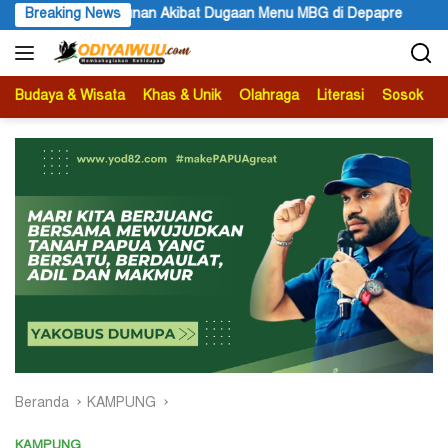
Langsung
racunan Akibat Dugaan Menu MBG di Depapre
Breaking News
Bupati Kabupa
ke
konten
Budaya & Wisata
Khas & Unik
Olahraga
Literasi
Sosok
B
Beranda
KAMPUNG
KAMPUNG