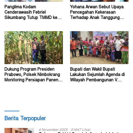
Panglima Kodam
Yohana Arwan Sebut Upaya
Cenderawasih Febriel
Pencegahan Kekerasan
Sikumbang Tutup TMMD ke-
Terhadap Anak Tanggung
128 Kodim Mimika di Keakwa
Jawab Bersama
Dukung Program Presiden
Bupati dan Wakil Bupati
Prabowo, Polsek Nimbokrang
Lakukan Sejumlah Agenda di
Monitoring Persiapan Panen
Wilayah Pembangunan V
Jagung
Kabupaten Tolikara
Berita Terpopuler
4 November 2025
31647 Lihat