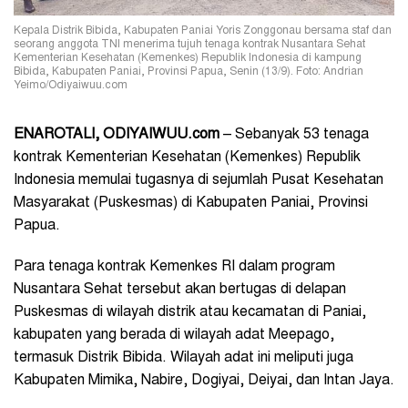
Kepala Distrik Bibida, Kabupaten Paniai Yoris Zonggonau bersama staf dan
seorang anggota TNI menerima tujuh tenaga kontrak Nusantara Sehat
Kementerian Kesehatan (Kemenkes) Republik Indonesia di kampung
Bibida, Kabupaten Paniai, Provinsi Papua, Senin (13/9). Foto: Andrian
Yeimo/Odiyaiwuu.com
ENAROTALI, ODIYAIWUU.com
– Sebanyak 53 tenaga
kontrak Kementerian Kesehatan (Kemenkes) Republik
Indonesia memulai tugasnya di sejumlah Pusat Kesehatan
Masyarakat (Puskesmas) di Kabupaten Paniai, Provinsi
Papua.
Para tenaga kontrak Kemenkes RI dalam program
Nusantara Sehat tersebut akan bertugas di delapan
Puskesmas di wilayah distrik atau kecamatan di Paniai,
kabupaten yang berada di wilayah adat Meepago,
termasuk Distrik Bibida. Wilayah adat ini meliputi juga
Kabupaten Mimika, Nabire, Dogiyai, Deiyai, dan Intan Jaya.