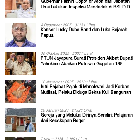
Gubernur Fakhiri Copot dr Aron dari Jabatan
Usai Lakukan Inspeksi Mendadak di RSUD Dok
II Jayapura
4 Desember 2025
31151 Lihat
Konser Lucky Dube Band dan Luka Sejarah
Papua
30 Oktober 2025
30377 Lihat
PTUN Jayapura Surati Presiden Akibat Bupati
Yahukimo Abaikan Putusan Gugatan 139
Kepala Kampung
12 November 2025
28120 Lihat
Istri Pejabat Pajak di Manokwari Jadi Korban
Mutilasi, Pelaku Diduga Bekas Kuli Bangunan
20 Januari 2026
21320 Lihat
Gereja yang Melukai Dirinya Sendiri: Pelajaran
dari Keuskupan Bogor
7 Maret 2026
20001 Lihat