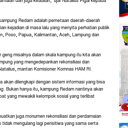
damaian dan juga keadilan,” ujar Natalius Pigai kepada
u kampung Redam adalah pemetaan daerah-daerah
dian-kejadian di masa lalu yang menyita perhatian publik
bon, Poso, Papua, Kalimantan, Aceh, Lampung dan
tar geng misalnya dalam skala kampung itu kita akan
kampung yang mengedepankan rekonsiliasi dan
Natalius, mantan Komisioner Komnas HAM RI.
 akan dilengkapi dengan sistem informasi yang bisa
g. Bukan hanya itu, kampung Redam nantinya akan
at yang mewakili kelompok sosial yang terlibat
 buatkan juga monumen rekonsiliasi dan perdamaian
 tidak mengulang lagi perisitiwa yang sama serta