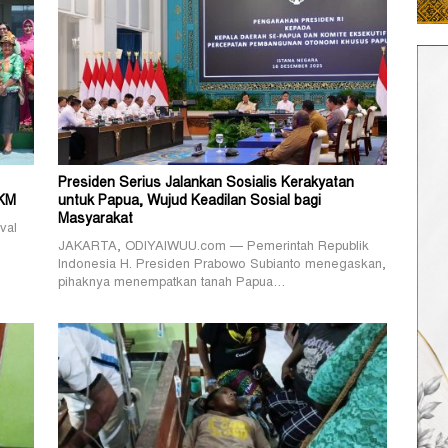
Presiden Serius Jalankan Sosialis Kerakyatan
MKM
untuk Papua, Wujud Keadilan Sosial bagi
Masyarakat
val
JAKARTA, ODIYAIWUU.com — Pemerintah Republik
Indonesia H. Presiden Prabowo Subianto menegaskan,
pihaknya menempatkan tanah Papua…