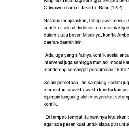
yang lebih kuat lagi sehingga tercipta per
Odiyaiwuu.com di Jakarta, Rabu (12/2).
Natalius menjelaskan, tahap awal menuj
konflik di seluruh Indonesia termasuk keja
dalam skala besar. Misalnya, konflik Am
daerah-daerah lain.
“Ada juga yang sifatnya konflik sosial an
intervensi juga sehingga menjadi model 
mendorong semangat perdamaian,” kata 
Selain pemetaan, ide kampung Redam juga
memantau sewaktu-waktu kondisi kampun
dipimpin langsung oleh masyarakat setemp
konflik.
“Di tempat-tempat itu nantinya kita akan
agar ada pesan kuat untuk siapa pun untuk