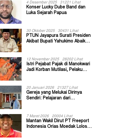
4 Desember 2025
31221 Lihat
Konser Lucky Dube Band dan
Luka Sejarah Papua
30 Oktober 2025
30431 Lihat
PTUN Jayapura Surati Presiden
Akibat Bupati Yahukimo Abaikan
Putusan Gugatan 139 Kepala
Kampung
12 November 2025
28202 Lihat
Istri Pejabat Pajak di Manokwari
Jadi Korban Mutilasi, Pelaku
Diduga Bekas Kuli Bangunan
20 Januari 2026
21327 Lihat
Gereja yang Melukai Dirinya
Sendiri: Pelajaran dari
Keuskupan Bogor
7 Maret 2026
20004 Lihat
Mantan Wakil Dirut PT Freeport
Indonesia Orias Moedak Lolos
Seleksi Administratif Calon ADK
OJK