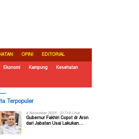
HATAN
OPINI
EDITORIAL
Ekonomi
Kampung
Kesehatan
ita Terpopuler
4 November 2025
31719 Lihat
Gubernur Fakhiri Copot dr Aron
dari Jabatan Usai Lakukan
Inspeksi Mendadak di RSUD Dok
II Jayapura