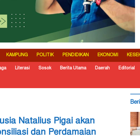
KAMPUNG
POLITIK
PENDIDIKAN
EKONOMI
KESE
aga
Literasi
Sosok
Berita Utama
Daerah
Editorial
Ber
sia Natalius Pigai akan
siliasi dan Perdamaian