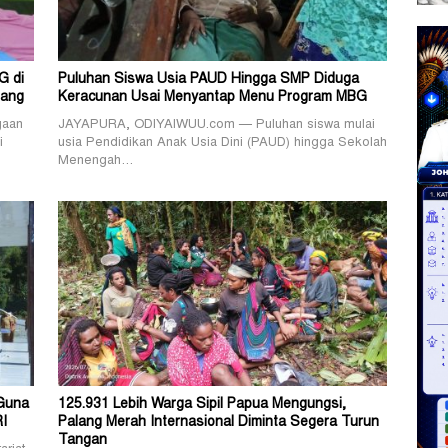
G di
Puluhan Siswa Usia PAUD Hingga SMP Diduga
rang
Keracunan Usai Menyantap Menu Program MBG
gaan
JAYAPURA, ODIYAIWUU.com — Puluhan siswa mulai
i
usia Pendidikan Anak Usia Dini (PAUD) hingga Sekolah
Menengah…
Guna
125.931 Lebih Warga Sipil Papua Mengungsi,
RI
Palang Merah Internasional Diminta Segera Turun
Tangan