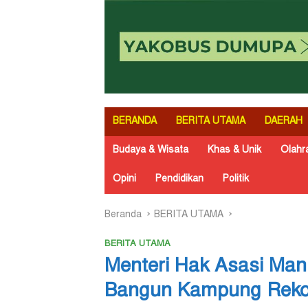
BERANDA
BERITA UTAMA
DAERAH
Budaya & Wisata
Khas & Unik
Olahr
Opini
Pendidikan
Politik
Beranda
BERITA UTAMA
BERITA UTAMA
Menteri Hak Asasi Manu
Bangun Kampung Rekon