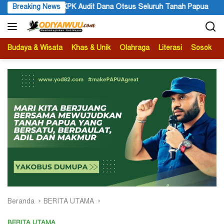
Langsung
uruh Tanah Papua
Breaking News
STT GIDI Papua Apresiasi Setahun Kepe
ke
konten
Budaya & Wisata
Khas & Unik
Olahraga
Literasi
Sosok
B
Beranda
BERITA UTAMA
BERITA UTAMA