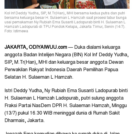
Kol Inf Deddy Yudha, SIP, M.Tr(Han), MHI bersama kedua putra dan putri
bersama keluarga besar H. Sulaeman L Hamzah saat prosesi tabur bunga
usai pemakaman Ny Rubiah Ema Susanti Ladopurab binti H. Sulaeman L
Hamzah Ladopurab di TPU Pondok Kelapa, Jakarta Timur, Senin (14/7).
Foto: Istimewa
JAKARTA, ODIYAIWUU.com
— Duka dialami keluarga
anggota Badan Intelijen Negara (BIN) Kol Inf Deddy Yudha,
SIP, M.Tr(Han), MHI dan keluarga besar anggota Dewan
Perwakilan Rakyat Indonesia Daerah Pemilihan Papua
Selatan H. Sulaeman L Hamzah.
Istri Deddy Yudha, Ny Rubiah Ema Susanti Ladopurab binti
H. Sulaeman L Hamzah Ladopurab, putri sulung anggota
Fraksi Partai NasDem DPR H. Sulaeman Hamzah, Minggu
(13/7) pukul 16.30 WIB meninggal dunia di Rumah Sakit
Dharmais, Jakarta.