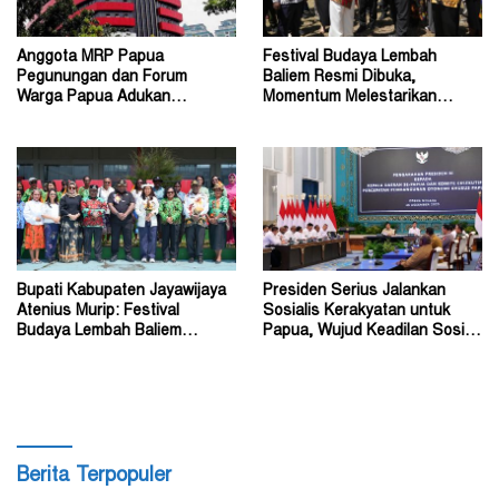
Anggota MRP Papua
Festival Budaya Lembah
Pegunungan dan Forum
Baliem Resmi Dibuka,
Warga Papua Adukan
Momentum Melestarikan
Gubernur John Tabo ke KPK
Budaya Warisan Leluhur
Bupati Kabupaten Jayawijaya
Presiden Serius Jalankan
Atenius Murip: Festival
Sosialis Kerakyatan untuk
Budaya Lembah Baliem
Papua, Wujud Keadilan Sosial
Dongkrak UMKM
bagi Masyarakat
Berita Terpopuler