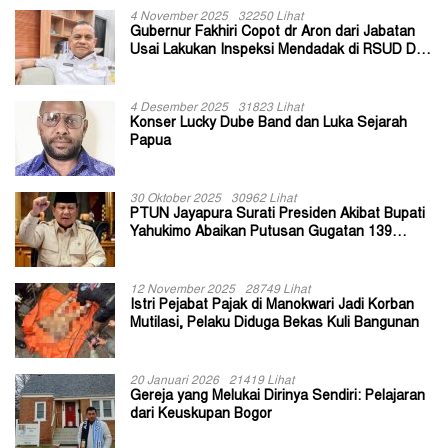
4 November 2025
32250 Lihat
Gubernur Fakhiri Copot dr Aron dari Jabatan
Usai Lakukan Inspeksi Mendadak di RSUD Dok
II Jayapura
4 Desember 2025
31823 Lihat
Konser Lucky Dube Band dan Luka Sejarah
Papua
30 Oktober 2025
30962 Lihat
PTUN Jayapura Surati Presiden Akibat Bupati
Yahukimo Abaikan Putusan Gugatan 139
Kepala Kampung
12 November 2025
28749 Lihat
Istri Pejabat Pajak di Manokwari Jadi Korban
Mutilasi, Pelaku Diduga Bekas Kuli Bangunan
20 Januari 2026
21419 Lihat
Gereja yang Melukai Dirinya Sendiri: Pelajaran
dari Keuskupan Bogor