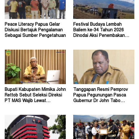
Peace Literacy Papua Gelar
Festival Budaya Lembah
Diskusi Bertajuk Pengalaman
Baliem ke-34 Tahun 2026
Sebagai Sumber Pengetahuan
Dinodai Aksi Penembakan
Oleh Orang Tak Dikenal
Bupati Kabupaten Mimika John
Tanggapan Resmi Pemprov
Rettob Sebut Seleksi Direksi
Papua Pegunungan Pasca
PT MAS Wajib Lewat
Gubernur Dr John Tabo
Mekanisme RUPS
Diadukan ke KPK RI