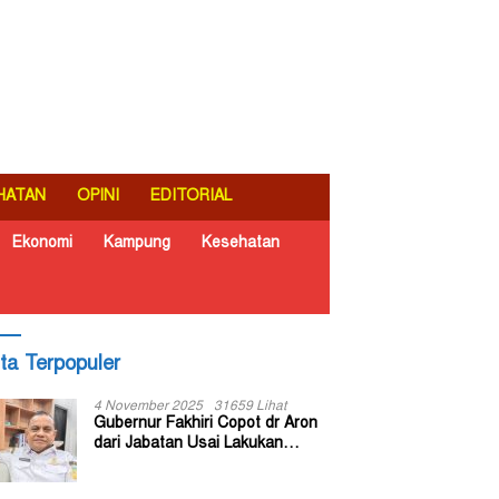
HATAN
OPINI
EDITORIAL
Ekonomi
Kampung
Kesehatan
ita Terpopuler
4 November 2025
31659 Lihat
Gubernur Fakhiri Copot dr Aron
dari Jabatan Usai Lakukan
Inspeksi Mendadak di RSUD Dok
II Jayapura