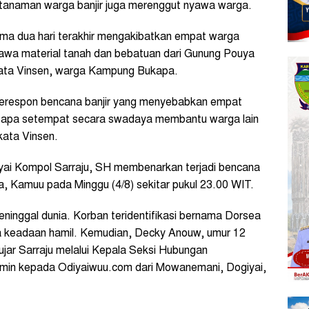
 tanaman warga banjir juga merenggut nyawa warga.
lama dua hari terakhir mengakibatkan empat warga
bawa material tanah dan bebatuan dari Gunung Pouya
ata Vinsen, warga Kampung Bukapa.
merespon bencana banjir yang menyebabkan empat
tapa setempat secara swadaya membantu warga lain
kata Vinsen.
yai Kompol Sarraju, SH membenarkan terjadi bencana
, Kamuu pada Minggu (4/8) sekitar pukul 23.00 WIT.
ninggal dunia. Korban teridentifikasi bernama Dorsea
nia keadaan hamil. Kemudian, Decky Anouw, umur 12
ujar Sarraju melalui Kepala Seksi Hubungan
lmin kepada Odiyaiwuu.com dari Mowanemani, Dogiyai,