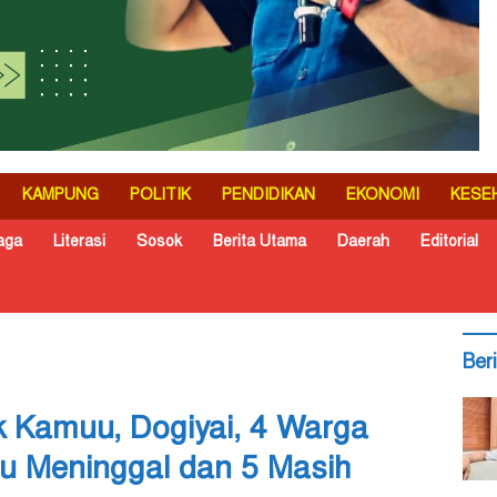
KAMPUNG
POLITIK
PENDIDIKAN
EKONOMI
KESE
aga
Literasi
Sosok
Berita Utama
Daerah
Editorial
Ber
ik Kamuu, Dogiyai, 4 Warga
u Meninggal dan 5 Masih