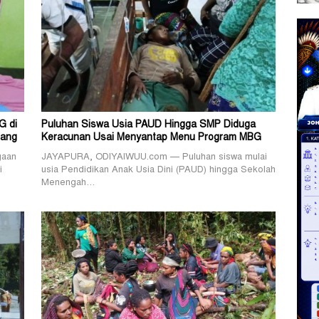
G di
Puluhan Siswa Usia PAUD Hingga SMP Diduga
rang
Keracunan Usai Menyantap Menu Program MBG
gaan
JAYAPURA, ODIYAIWUU.com — Puluhan siswa mulai
i
usia Pendidikan Anak Usia Dini (PAUD) hingga Sekolah
Menengah…