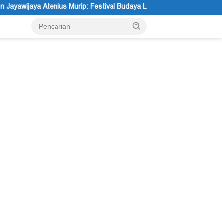
: Festival Budaya Lembah Baliem Dongkrak UMKM
Etika Kebaj