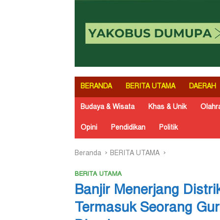
BERANDA
BERITA UTAMA
DAERAH
Budaya & Wisata
Khas & Unik
Olahr
Opini
Pendidikan
Politik
Beranda
BERITA UTAMA
BERITA UTAMA
Banjir Menerjang Distr
Termasuk Seorang Gur