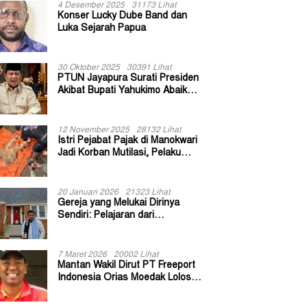
4 Desember 2025
31173 Lihat
Konser Lucky Dube Band dan
Luka Sejarah Papua
30 Oktober 2025
30391 Lihat
PTUN Jayapura Surati Presiden
Akibat Bupati Yahukimo Abaikan
Putusan Gugatan 139 Kepala
Kampung
12 November 2025
28132 Lihat
Istri Pejabat Pajak di Manokwari
Jadi Korban Mutilasi, Pelaku
Diduga Bekas Kuli Bangunan
20 Januari 2026
21323 Lihat
Gereja yang Melukai Dirinya
Sendiri: Pelajaran dari
Keuskupan Bogor
7 Maret 2026
20002 Lihat
Mantan Wakil Dirut PT Freeport
Indonesia Orias Moedak Lolos
Seleksi Administratif Calon ADK
OJK