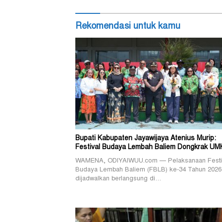
Rekomendasi untuk kamu
Bupati Kabupaten Jayawijaya Atenius Murip:
Festival Budaya Lembah Baliem Dongkrak U
WAMENA, ODIYAIWUU.com — Pelaksanaan Festi
Budaya Lembah Baliem (FBLB) ke-34 Tahun 2026
dijadwalkan berlangsung di…