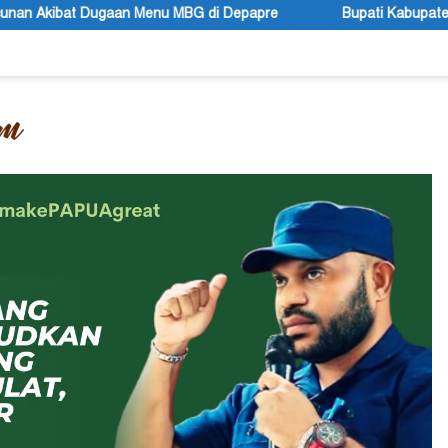
MBG di Depapre
Bupati Kabupaten Jayawijaya Atenius Murip