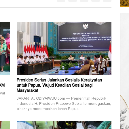
Presiden Serius Jalankan Sosialis Kerakyatan
MKM
untuk Papua, Wujud Keadilan Sosial bagi
Masyarakat
val
JAKARTA, ODIYAIWUU.com — Pemerintah Republik
Indonesia H. Presiden Prabowo Subianto menegaskan,
pihaknya menempatkan tanah Papua…