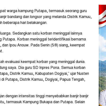
at warga kampung Putapa, termasuk seorang guru
anjir bandang dan longsor yang melanda Distrik Kamuu,
ah beberapa hari belakangan.
luarga. Sedangkan satu korban meninggal lainnya
Putapa. Korban meninggal teridentifikasi bernama
w, dan Ipou Anouw. Pada Senin (5/8) siang, keempat
t.
sudah evakuasi keempat korban yang meninggal dunia.
ndung saya. Dia guru SD Inpres Pona. Semua korban
pa, Distrik Kamuu, Kabupaten Dogiyai,” ujar Nusten
 di Putapa, Distrik Kamuu, Dogiyai, Papua Tengah,
n dengan intensitas tinggi menyebabkan banjir banjir
ik itu, termasuk Kampung Bukapa dan Putapa. Selain