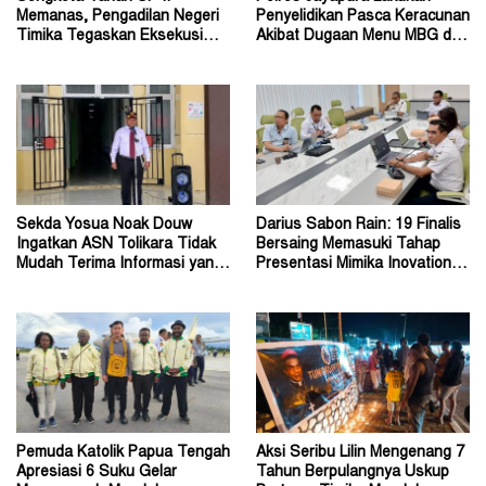
Memanas, Pengadilan Negeri
Penyelidikan Pasca Keracunan
Timika Tegaskan Eksekusi
Akibat Dugaan Menu MBG di
Bukan Pemeriksaan Ulang
Depapre
Sekda Yosua Noak Douw
Darius Sabon Rain: 19 Finalis
Ingatkan ASN Tolikara Tidak
Bersaing Memasuki Tahap
Mudah Terima Informasi yang
Presentasi Mimika Inovation
Belum Akurat
Week 2026
Pemuda Katolik Papua Tengah
Aksi Seribu Lilin Mengenang 7
Apresiasi 6 Suku Gelar
Tahun Berpulangnya Uskup