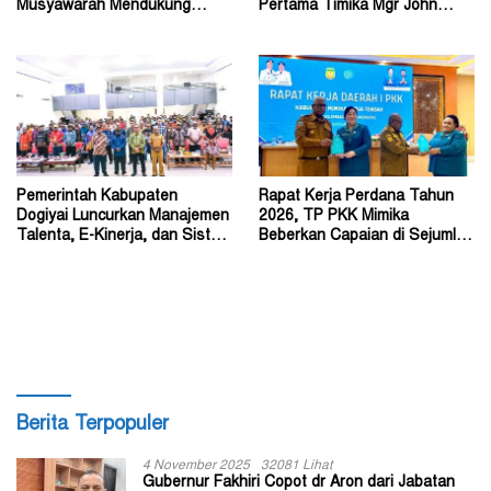
Musyawarah Mendukung
Pertama Timika Mgr John
Perda Jadi Acuan Dewan
Philip Saklil, Pr
Pemerintah Kabupaten
Rapat Kerja Perdana Tahun
Dogiyai Luncurkan Manajemen
2026, TP PKK Mimika
Talenta, E-Kinerja, dan Sistem
Beberkan Capaian di Sejumlah
Dokumen Digital
Sektor Strategis
Berita Terpopuler
4 November 2025
32081 Lihat
Gubernur Fakhiri Copot dr Aron dari Jabatan