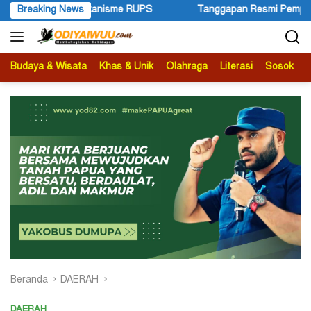
Langsung
S
Breaking News
Tanggapan Resmi Pemprov Papua Pegunungan Pasca Gube
ke
konten
Budaya & Wisata
Khas & Unik
Olahraga
Literasi
Sosok
B
Beranda
DAERAH
DAERAH