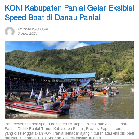
KONI Kabupaten Paniai Gelar Eksibisi
Speed Boat di Danau Paniai
ODIYAIWUU.com
7 Juni 2021
Para peserta lomba speed boat bersiap-siap di Pelabuhan Aikai, Danau
Paniai, Distrik Paniai Timur, Kabupaten Paniai, Provinsi Papua. Lomba
yang diselenggarakan KONI Paniai sekadar ajang hiburan atau eksibisi bagi
masyarakat Paniai. Foto: Andrian Yeimo/Odiyaiwuu.com.