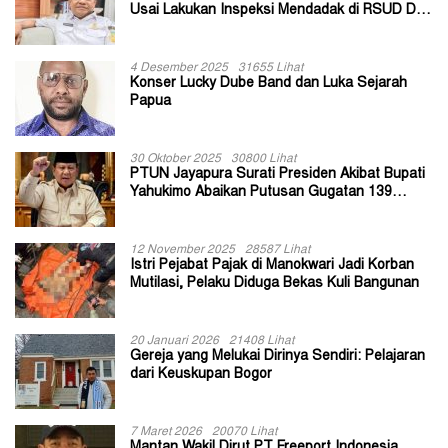
Usai Lakukan Inspeksi Mendadak di RSUD Dok
II Jayapura
4 Desember 2025
31655 Lihat
Konser Lucky Dube Band dan Luka Sejarah
Papua
30 Oktober 2025
30800 Lihat
PTUN Jayapura Surati Presiden Akibat Bupati
Yahukimo Abaikan Putusan Gugatan 139
Kepala Kampung
12 November 2025
28587 Lihat
Istri Pejabat Pajak di Manokwari Jadi Korban
Mutilasi, Pelaku Diduga Bekas Kuli Bangunan
20 Januari 2026
21408 Lihat
Gereja yang Melukai Dirinya Sendiri: Pelajaran
dari Keuskupan Bogor
7 Maret 2026
20070 Lihat
Mantan Wakil Dirut PT Freeport Indonesia