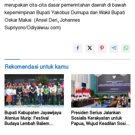
merupakan cita-cita dasar pemerintahan daerah di bawah
kepemimpinan Bupati Yakobus Dumupa dan Wakil Bupati
Oskar Makai. (Ansel Deri, Johannes
Supriyono/Odiyaiwuu.com)
Rekomendasi untuk kamu
Bupati Kabupaten Jayawijaya
Presiden Serius Jalankan
Atenius Murip: Festival
Sosialis Kerakyatan untuk
Budaya Lembah Baliem
Papua, Wujud Keadilan Sosial
Dongkrak UMKM
bagi Masyarakat