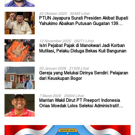
30 Oktober 2025
30495 Lihat
PTUN Jayapura Surati Presiden Akibat Bupati
Yahukimo Abaikan Putusan Gugatan 139
Kepala Kampung
12 November 2025
28271 Lihat
Istri Pejabat Pajak di Manokwari Jadi Korban
Mutilasi, Pelaku Diduga Bekas Kuli Bangunan
20 Januari 2026
21329 Lihat
Gereja yang Melukai Dirinya Sendiri: Pelajaran
dari Keuskupan Bogor
7 Maret 2026
20004 Lihat
Mantan Wakil Dirut PT Freeport Indonesia
Orias Moedak Lolos Seleksi Administratif
Calon ADK OJK