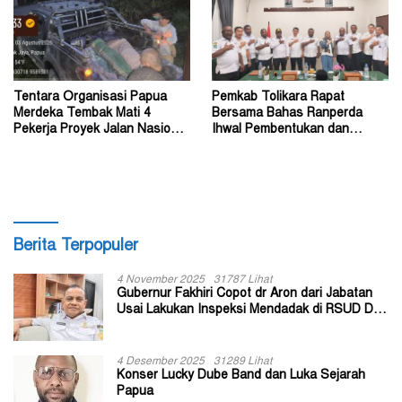
Tentara Organisasi Papua
Pemkab Tolikara Rapat
Merdeka Tembak Mati 4
Bersama Bahas Ranperda
Pekerja Proyek Jalan Nasional
Ihwal Pembentukan dan
di Kabupaten Tolikara
Susunan Perangkat Daerah
Berita Terpopuler
4 November 2025
31787 Lihat
Gubernur Fakhiri Copot dr Aron dari Jabatan
Usai Lakukan Inspeksi Mendadak di RSUD Dok
II Jayapura
4 Desember 2025
31289 Lihat
Konser Lucky Dube Band dan Luka Sejarah
Papua