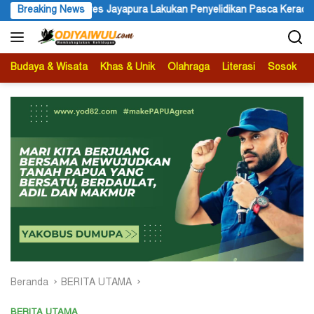
Langsung
 Penyelidikan Pasca Keracunan Akibat Dugaan Menu MBG di Depapre
Breaking News
ke
konten
Budaya & Wisata
Khas & Unik
Olahraga
Literasi
Sosok
B
Beranda
BERITA UTAMA
BERITA UTAMA