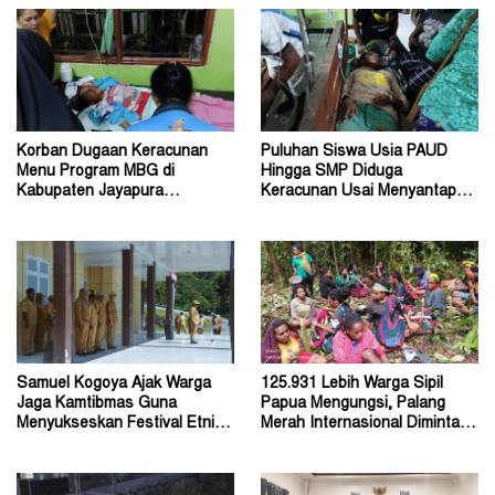
Korban Dugaan Keracunan
Puluhan Siswa Usia PAUD
Menu Program MBG di
Hingga SMP Diduga
Kabupaten Jayapura
Keracunan Usai Menyantap
Diperkirakan Ratusan Orang
Menu Program MBG
Samuel Kogoya Ajak Warga
125.931 Lebih Warga Sipil
Jaga Kamtibmas Guna
Papua Mengungsi, Palang
Menyukseskan Festival Etnik
Merah Internasional Diminta
Religi dan HUT RI
Segera Turun Tangan