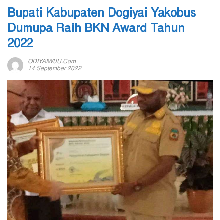
Bupati Kabupaten Dogiyai Yakobus
Dumupa Raih BKN Award Tahun
2022
ODIYAIWUU.com
14 September 2022