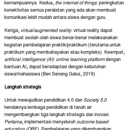
kemampuannya. Kedua,
t
he
i
nternet of
t
hings
: peningkatan
konektivitas semua peralatan yang ada akan membuat
komunikasi lebih mudah antara siswa dengan guru.
Ketiga,
v
irtual/
a
ugmented
r
eality
: virtual reality dapat
membuat seolah-olah siswa benar-benar melaksanakan
kegiatan pembelajaran praktik/praktikum (terutama untuk
praktikum yang membahayakan atau kompleks). Keempat,
a
rtificial
i
ntelligence (AI)
:
o
nline learning platform
dengan
bantuan AI, dapat beradaptasi dengan kebutuhan
siswa/mahasiswa (Ben Senang Galus, 2019).
Langkah strategis
Untuk mewujudkan pendidikan 4.0 dan
Society 5.0
hendaknya lembaga pendidikan di tanah air
mengembangkan tiga langkah strategis dan inovasi.
P
ertama
, implementasi menyeluruh
o
utcome
b
ased
e
ducation (OBE)
. Pembelajaran yang dikembangkan