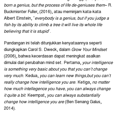
born a genius, but the process of life de-geniuses them
– R.
Buckmisnter Fuller, (2016), atau meminjam kata-kata
Albert Einstein, ”
everybody is a genius, but if you judge a
fish by its ability to climb a tree it will live its whole life
believing that it is stupid
”.
Pandangan ini telah ditunjukkan kenyataannya seperti
diungkapkan Carol S. Dweck, dalam
Grow Your Mindset
(2006), bahwa kecerdasan dapat meningkat asalkan
dimulai dari perubahan mind set. Pertama,
y
our intelligence
is something very basic about you that you can’t change
very much
. Kedua,
y
ou can learn new things,but you can’t
really change how intelligence you are
. Ketiga,
n
o matter
how much intellegence you have, you can always change
it quite a bit
. Keempat,
y
ou can always substantially
change how intelligence you are
(Ben Senang Galus,
2014).