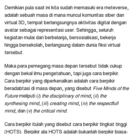
Demikian pula saat ini kita sudah memasuki era meteverse,
adalah sebuah masa di mana muncul komunitas siber dan
virtual 3D, tempat berlangsungnya aktivitas digital dengan
avatar sebagai representasi user. Sehingga, seluruh
kegiatan mulai dari berbelanja, bersosialisasi, bekerja
hingga bersekolah, berlangsung dalam dunia fiksi virtual
tersebut.
Maka para pemegang masa depan tersebut tidak cukup
dengan bekal ilmu pengetahuan, tapi juga cara berpikir.
Cara berpikir yang diperkenalkan adalah cara berpikir
beradabtasi di masa depan, yang disebut
Five Minds of the
Future
meliputi (
i
)
t
he disciplinary of mind
, (
ii
)
t
he
synthesing mind
, (
iii
)
c
reating mind
, (
iv
)
t
he respectfull
mind
, dan (
v
)
t
he critical mind
.
Cara berpikir itulah yang disebut cara berpikir tingkat tinggi
(HOTS). Berpikir ala HOTS adalah bukanlah berpikir biasa-