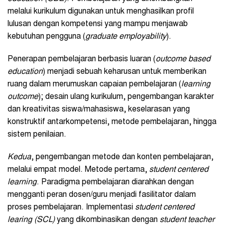
melalui kurikulum digunakan untuk menghasilkan profil
lulusan dengan kompetensi yang mampu menjawab
kebutuhan pengguna (
graduate employability
).
Penerapan pembelajaran berbasis luaran (
outcome based
education
) menjadi sebuah keharusan untuk memberikan
ruang dalam merumuskan capaian pembelajaran (
learning
outcome
); desain ulang kurikulum, pengembangan karakter
dan kreativitas siswa/mahasiswa, keselarasan yang
konstruktif antarkompetensi, metode pembelajaran, hingga
sistem penilaian.
K
edua
, pengembangan metode dan konten pembelajaran,
melalui empat model. Metode pertama,
s
tudent
c
entered
l
earning
. Paradigma pembelajaran diarahkan dengan
mengganti peran dosen/guru menjadi fasilitator dalam
proses pembelajaran. Implementasi
student centered
learing (SCL)
yang dikombinasikan dengan
student teacher