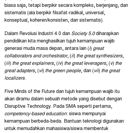
biasa saja, tetapi berpikir secara kompleks, berjenjang, dan
sistematis (ala berpikir filsafat-radikal, universal,
konseptual, koheren/konsisten, dan sistematis).
Dalam Revolusi Industri 4.0 dan
Society 5.0
diharapkan
pendidikan kita menghasilkan tujuh kemampuan wajib
generasi muda masa depan, antara lain (
i
)
g
reat
collaborators and orchestrator
, (
ii
)
t
he great synthesizers
,
(
iii
)
t
he great explainers
, (
iv
)
t
he great leveragers
, (
v
)
t
he
great adapters
, (
vi
)
t
he green people
, dan (
vii
)
t
he great
localizers
.
Five Minds of the Future dan tujuh kemampuan wajib itu
akan diramu dalam sebuah metode yang disebut dengan
Disruptive Technology. Pada SMA seperti pertama,
c
ompetency-based
e
ducation
: siswa mempunyai
kemampuan berbeda-beda. Bantuan teknologi digunakan
untuk memudahkan mahasiswa/siswa membentuk