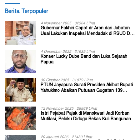
Berita Terpopuler
4 November 2025
32364 Lihat
Gubernur Fakhiri Copot dr Aron dari Jabatan
Usai Lakukan Inspeksi Mendadak di RSUD Dok
II Jayapura
4 Desember 2025
31939 Lihat
Konser Lucky Dube Band dan Luka Sejarah
Papua
30 Oktober 2025
31079 Lihat
PTUN Jayapura Surati Presiden Akibat Bupati
Yahukimo Abaikan Putusan Gugatan 139
Kepala Kampung
12 November 2025
28869 Lihat
Istri Pejabat Pajak di Manokwari Jadi Korban
Mutilasi, Pelaku Diduga Bekas Kuli Bangunan
20 Januari 2026
21430 Lihat