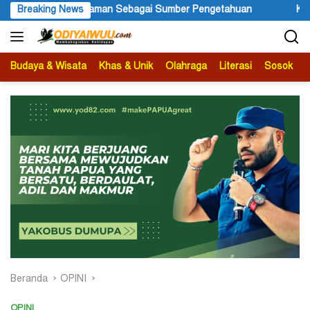
Langsung
galaman Sebagai Sumber Pengetahuan
Breaking News
Ketua APS Papua Pegu
ke
konten
Budaya & Wisata
Khas & Unik
Olahraga
Literasi
Sosok
B
Beranda
OPINI
OPINI