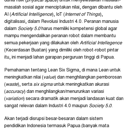
dunia fisik (
p
hysical
s
pace
) untuk menyelesaikan masalah-
masalah sosial agar menciptakan nilai, dengan dibantu oleh
AI (
Artificial Intelligence
), IoT (
Internet of Things
),
digitalisasi, dalam Revolusi Industri 4.0. Peranan manusia
dalam
Society 5.0
harus memiliki kompetensi global agar
mampu mengendalikan peranan robot dalam membantu
semua pekerjaan yang dilakukan oleh
Artificial Intellegence
(Kecerdasan Buatan) yang dimiliki oleh robot-robot pintar
itu, ini menjadi lahan garapan perguruan tinggi di Papua.
Pemahaman tentang Lean Six Sigma, di mana Lean untuk
meningkatkan nilai (
value
) dan menghilangkan pemborosan
(
w
aste
), serta
s
ix
s
igma
untuk meningkatkan akurasi
(
a
ccuracy
) dan menghilangkan/menurunkan variasi
(
variation
) secara dramatik akan menjadi landasan kuat dan
sangat relevan dalam Industri 4.0 maupun
Society 5.0
.
Akan terjadi disrupsi besar-besaran dalam sistem
pendidikan Indonesia termasuk Papua (banyak mata