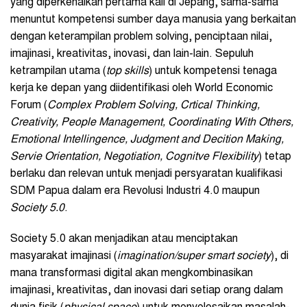
yang diperkenalkan pertama kali di Jepang, sama-sama
menuntut kompetensi sumber daya manusia yang berkaitan
dengan keterampilan problem solving, penciptaan nilai,
imajinasi, kreativitas, inovasi, dan lain-lain. Sepuluh
ketrampilan utama (
t
op skills
) untuk kompetensi tenaga
kerja ke depan yang diidentifikasi oleh World Economic
Forum (
Complex Problem Solving, Crtical Thinking,
Creativity, People Management, Coordinating With Others,
Emotional Intellingence, Judgment and Decition Making,
Servie Orientation, Negotiation, Cognitve Flexibility
) tetap
berlaku dan relevan untuk menjadi persyaratan kualifikasi
SDM Papua dalam era Revolusi Industri 4.0 maupun
Society 5.0
.
Society 5.0 akan menjadikan atau menciptakan
masyarakat imajinasi (
imagination/super smart society
), di
mana transformasi digital akan mengkombinasikan
imajinasi, kreativitas, dan inovasi dari setiap orang dalam