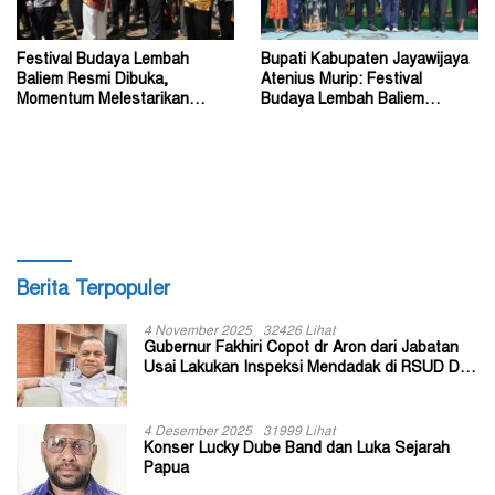
Festival Budaya Lembah
Bupati Kabupaten Jayawijaya
Baliem Resmi Dibuka,
Atenius Murip: Festival
Momentum Melestarikan
Budaya Lembah Baliem
Budaya Warisan Leluhur
Dongkrak UMKM
Berita Terpopuler
4 November 2025
32426 Lihat
Gubernur Fakhiri Copot dr Aron dari Jabatan
Usai Lakukan Inspeksi Mendadak di RSUD Dok
II Jayapura
4 Desember 2025
31999 Lihat
Konser Lucky Dube Band dan Luka Sejarah
Papua