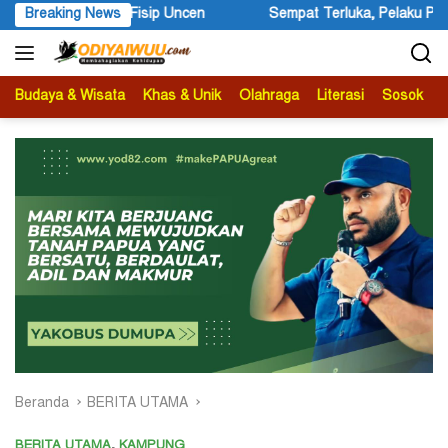
Langsung
p Uncen
Breaking News
Sempat Terluka, Pelaku Penembakan Warga Negara A
ke
konten
Budaya & Wisata
Khas & Unik
Olahraga
Literasi
Sosok
B
Beranda
BERITA UTAMA
BERITA UTAMA
,
KAMPUNG