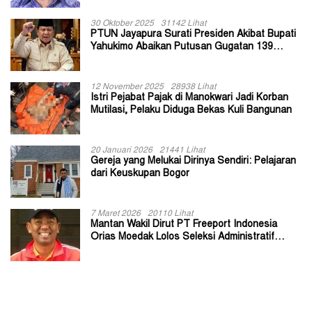
30 Oktober 2025
31142 Lihat
PTUN Jayapura Surati Presiden Akibat Bupati
Yahukimo Abaikan Putusan Gugatan 139
Kepala Kampung
12 November 2025
28938 Lihat
Istri Pejabat Pajak di Manokwari Jadi Korban
Mutilasi, Pelaku Diduga Bekas Kuli Bangunan
20 Januari 2026
21441 Lihat
Gereja yang Melukai Dirinya Sendiri: Pelajaran
dari Keuskupan Bogor
7 Maret 2026
20110 Lihat
Mantan Wakil Dirut PT Freeport Indonesia
Orias Moedak Lolos Seleksi Administratif
Calon ADK OJK