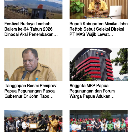
Festival Budaya Lembah
Bupati Kabupaten Mimika John
Baliem ke-34 Tahun 2026
Rettob Sebut Seleksi Direksi
Dinodai Aksi Penembakan
PT MAS Wajib Lewat
Oleh Orang Tak Dikenal
Mekanisme RUPS
Tanggapan Resmi Pemprov
Anggota MRP Papua
Papua Pegunungan Pasca
Pegunungan dan Forum
Gubernur Dr John Tabo
Warga Papua Adukan
Diadukan ke KPK RI
Gubernur John Tabo ke KPK