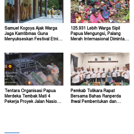
Samuel Kogoya Ajak Warga
125.931 Lebih Warga Sipil
Jaga Kamtibmas Guna
Papua Mengungsi, Palang
Menyukseskan Festival Etnik
Merah Internasional Diminta
Religi dan HUT RI
Segera Turun Tangan
Tentara Organisasi Papua
Pemkab Tolikara Rapat
Merdeka Tembak Mati 4
Bersama Bahas Ranperda
Pekerja Proyek Jalan Nasional
Ihwal Pembentukan dan
di Kabupaten Tolikara
Susunan Perangkat Daerah