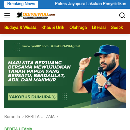
Langsung
Polres Jayapura Lakukan Penyelidikan Pasca Keracunan Akibat 
Breaking News
ke
konten
Budaya & Wisata
Khas & Unik
Olahraga
Literasi
Sosok
B
Beranda
BERITA UTAMA
BERITA UTAMA