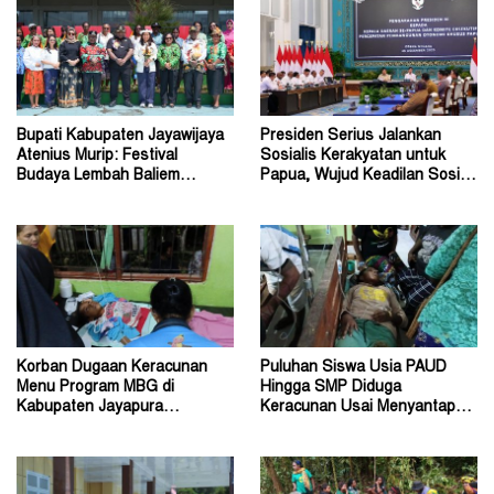
Bupati Kabupaten Jayawijaya
Presiden Serius Jalankan
Atenius Murip: Festival
Sosialis Kerakyatan untuk
Budaya Lembah Baliem
Papua, Wujud Keadilan Sosial
Dongkrak UMKM
bagi Masyarakat
Korban Dugaan Keracunan
Puluhan Siswa Usia PAUD
Menu Program MBG di
Hingga SMP Diduga
Kabupaten Jayapura
Keracunan Usai Menyantap
Diperkirakan Ratusan Orang
Menu Program MBG