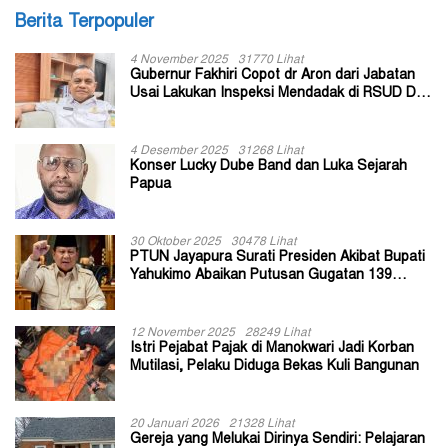
Berita Terpopuler
4 November 2025
31770 Lihat
Gubernur Fakhiri Copot dr Aron dari Jabatan
Usai Lakukan Inspeksi Mendadak di RSUD Dok
II Jayapura
4 Desember 2025
31268 Lihat
Konser Lucky Dube Band dan Luka Sejarah
Papua
30 Oktober 2025
30478 Lihat
PTUN Jayapura Surati Presiden Akibat Bupati
Yahukimo Abaikan Putusan Gugatan 139
Kepala Kampung
12 November 2025
28249 Lihat
Istri Pejabat Pajak di Manokwari Jadi Korban
Mutilasi, Pelaku Diduga Bekas Kuli Bangunan
20 Januari 2026
21328 Lihat
Gereja yang Melukai Dirinya Sendiri: Pelajaran