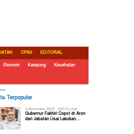
HATAN
OPINI
EDITORIAL
Ekonomi
Kampung
Kesehatan
ita Terpopuler
4 November 2025
32013 Lihat
Gubernur Fakhiri Copot dr Aron
dari Jabatan Usai Lakukan
Inspeksi Mendadak di RSUD Dok
II Jayapura