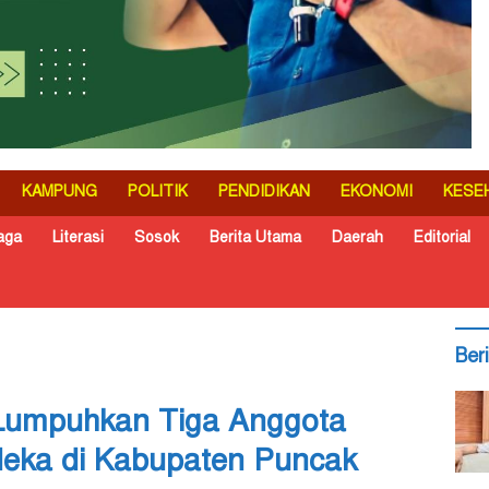
KAMPUNG
POLITIK
PENDIDIKAN
EKONOMI
KESE
aga
Literasi
Sosok
Berita Utama
Daerah
Editorial
Ber
Lumpuhkan Tiga Anggota
deka di Kabupaten Puncak