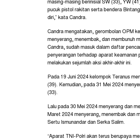
masing-masing berinisial SW (33), YW (41)
pucuk pistol rakitan serta bendera Binta
diri,” kata Candra.
Candra mengatakan, gerombolan OPM kel
menyerang, menembak, dan membunuh mas
Candra, sudah masuk dalam daftar pencari
penyerangan terhadap aparat keamanan pad
melakukan sejumlah aksi akhir-akhir ini.
Pada 19 Juni 2024 kelompok Teranus me
(39). Kemudian, pada 31 Mei 2024 menye
(33).
Lalu pada 30 Mei 2024 menyerang dan me
Maret 2024 menyerang, menembak dan m
Sertu Ismunandar dan Serka Salim.
“Aparat TNI-Polri akan terus berupaya men