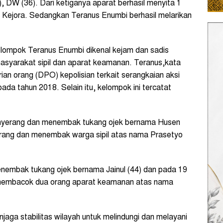
, DW (36). Dari ketiganya aparat berhasil menyita 1
ng Kejora. Sedangkan Teranus Enumbi berhasil melarikan
ompok Teranus Enumbi dikenal kejam dan sadis
yarakat sipil dan aparat keamanan. Teranus,kata
an orang (DPO) kepolisian terkait serangkaian aksi
a tahun 2018. Selain itu, kelompok ini tercatat
nyerang dan menembak tukang ojek bernama Husen
rang dan menembak warga sipil atas nama Prasetyo
nembak tukang ojek bernama Jainul (44) dan pada 19
embacok dua orang aparat keamanan atas nama
jaga stabilitas wilayah untuk melindungi dan melayani