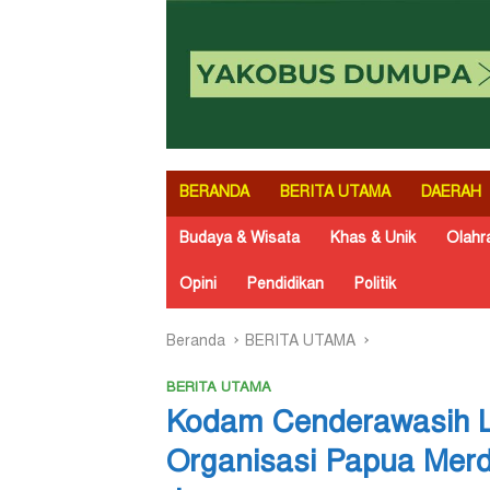
BERANDA
BERITA UTAMA
DAERAH
Budaya & Wisata
Khas & Unik
Olahr
Opini
Pendidikan
Politik
Beranda
BERITA UTAMA
BERITA UTAMA
Kodam Cenderawasih 
Organisasi Papua Mer