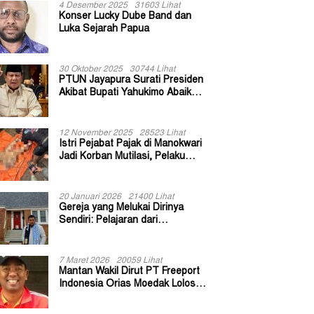
4 Desember 2025
31603 Lihat
Konser Lucky Dube Band dan
Luka Sejarah Papua
30 Oktober 2025
30744 Lihat
PTUN Jayapura Surati Presiden
Akibat Bupati Yahukimo Abaikan
Putusan Gugatan 139 Kepala
Kampung
12 November 2025
28523 Lihat
Istri Pejabat Pajak di Manokwari
Jadi Korban Mutilasi, Pelaku
Diduga Bekas Kuli Bangunan
20 Januari 2026
21400 Lihat
Gereja yang Melukai Dirinya
Sendiri: Pelajaran dari
Keuskupan Bogor
7 Maret 2026
20059 Lihat
Mantan Wakil Dirut PT Freeport
Indonesia Orias Moedak Lolos
Seleksi Administratif Calon ADK
OJK