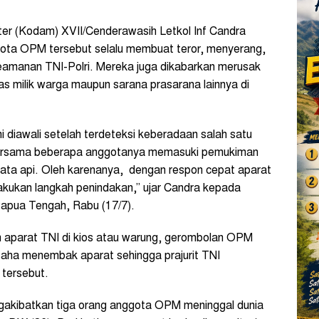
er (Kodam) XVII/Cenderawasih Letkol Inf Candra
ta OPM tersebut selalu membuat teror, menyerang,
eamanan TNI-Polri. Mereka juga dikabarkan merusak
as milik warga maupun sarana prasarana lainnya di
diawali setelah terdeteksi keberadaan salah satu
bersama beberapa anggotanya memasuki pemukiman
ta api. Oleh karenanya, dengan respon cepat aparat
ukan langkah penindakan,” ujar Candra kepada
Papua Tengah, Rabu (17/7).
h aparat TNI di kios atau warung, gerombolan OPM
aha menembak aparat sehingga prajurit TNI
tersebut.
gakibatkan tiga orang anggota OPM meninggal dunia