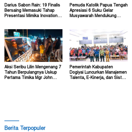
Darius Sabon Rain: 19 Finalis
Pemuda Katolik Papua Tengah
Bersaing Memasuki Tahap
Apresiasi 6 Suku Gelar
Presentasi Mimika Inovation
Musyawarah Mendukung
Week 2026
Perda Jadi Acuan Dewan
Aksi Seribu Lilin Mengenang 7
Pemerintah Kabupaten
Tahun Berpulangnya Uskup
Dogiyai Luncurkan Manajemen
Pertama Timika Mgr John
Talenta, E-Kinerja, dan Sistem
Philip Saklil, Pr
Dokumen Digital
Berita Terpopuler