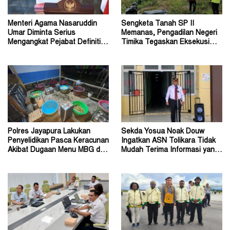
Menteri Agama Nasaruddin
Sengketa Tanah SP II
Umar Diminta Serius
Memanas, Pengadilan Negeri
Mengangkat Pejabat Definitif
Timika Tegaskan Eksekusi
Dirjen Bimas Katolik
Bukan Pemeriksaan Ulang
Polres Jayapura Lakukan
Sekda Yosua Noak Douw
Penyelidikan Pasca Keracunan
Ingatkan ASN Tolikara Tidak
Akibat Dugaan Menu MBG di
Mudah Terima Informasi yang
Depapre
Belum Akurat