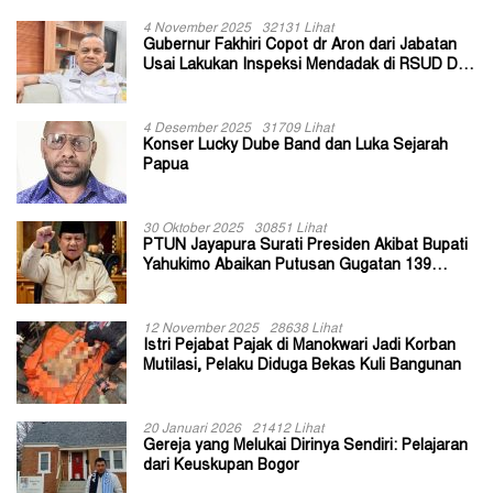
4 November 2025
32131 Lihat
Gubernur Fakhiri Copot dr Aron dari Jabatan
Usai Lakukan Inspeksi Mendadak di RSUD Dok
II Jayapura
4 Desember 2025
31709 Lihat
Konser Lucky Dube Band dan Luka Sejarah
Papua
30 Oktober 2025
30851 Lihat
PTUN Jayapura Surati Presiden Akibat Bupati
Yahukimo Abaikan Putusan Gugatan 139
Kepala Kampung
12 November 2025
28638 Lihat
Istri Pejabat Pajak di Manokwari Jadi Korban
Mutilasi, Pelaku Diduga Bekas Kuli Bangunan
20 Januari 2026
21412 Lihat
Gereja yang Melukai Dirinya Sendiri: Pelajaran
dari Keuskupan Bogor