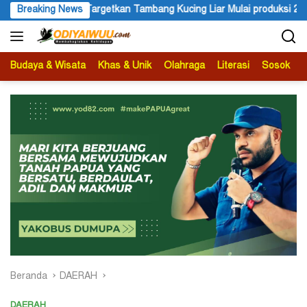
Langsung
g Liar Mulai produksi 2029, IUPK Akan Berakhir 2041
Breaking News
Festi
ke
konten
Budaya & Wisata
Khas & Unik
Olahraga
Literasi
Sosok
B
Beranda
DAERAH
DAERAH