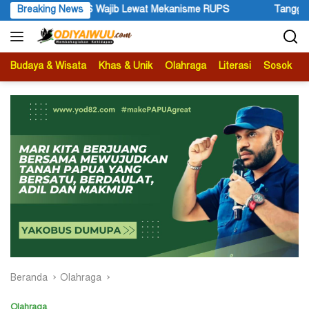
Langsung
ib Lewat Mekanisme RUPS
Breaking News
Tanggapan Resmi Pemprov Papua P
ke
konten
Budaya & Wisata
Khas & Unik
Olahraga
Literasi
Sosok
B
Beranda
Olahraga
Olahraga