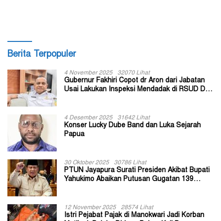
Berita Terpopuler
4 November 2025
32070 Lihat
Gubernur Fakhiri Copot dr Aron dari Jabatan
Usai Lakukan Inspeksi Mendadak di RSUD Dok
II Jayapura
4 Desember 2025
31642 Lihat
Konser Lucky Dube Band dan Luka Sejarah
Papua
30 Oktober 2025
30786 Lihat
PTUN Jayapura Surati Presiden Akibat Bupati
Yahukimo Abaikan Putusan Gugatan 139
Kepala Kampung
12 November 2025
28574 Lihat
Istri Pejabat Pajak di Manokwari Jadi Korban