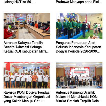
Jelang HUT ke-80
Prabowo Menyapa pada Piala
Bhayangkara Tahun 2026
Dunia 2026
Abraham Kateyau Terpilih
Pengurus Persatuan Atlet
Secara Aklamasi Sebagai
Seluruh Indonesia Kabupaten
Ketua PASI Kabupaten Mimika
Dogiyai Periode 2026-2030
Periode 2026–2030
Resmi Dilantik
Rakerda KONI Dogiyai Fondasi
Antonius Kemong Dilantik
Dasar Membangun Organisasi
Malam Ini Menahkodai KONI
yang Kokoh Menuju Satu
Mimika Setelah Terpilih Dalam
Tujuan
Musorkablub