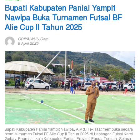
Bupati Kabupaten Paniai Yampit
Nawipa Buka Turnamen Futsal BF
Alie Cup II Tahun 2025
ODIYAIWUU.com
9 April 2025
Bupati Kabupaten Paniai Yampit Nawipa, A.Md. Tek saat membuka secara
resmi turnamen Futsal BF Alie Cup II Tahun 2025 di Lapangan Futsal Karel
Gobay, Enarotali, kota Kabupaten Paniai, Provinsi Papua Tengah, Selasa