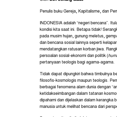
Penulis buku Gereja, Kapitalisme, dan Pe
INDONESIA adalah “negeri bencana”. Itu
kondisi kita saat ini. Betapa tidak! Seran
pada musim hujan, gunung meletus, gempa
dan bencana sosial lainnya seperti kelapa
mendatangkan ratusan korban jiwa. Rangka
persoalan sosial-ekonomi dan politik (
huma
pertanyaan teologis bagi agama-agama.
Tidak dapat dipungkiri bahwa timbulnya be
filosofis-kosmologis maupun teologis. Pem
berbagai fenomena alam dunia dengan “am
ketidakseimbangan dalam tatanan kosmos
dipahami dan dijelaskan dalam kerangka b
manusia untuk melihat bencana dari perspek