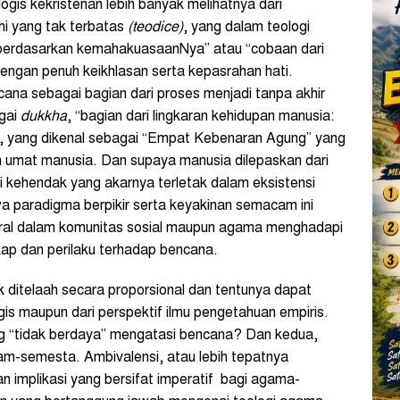
logis kekristenan lebih banyak melihatnya dari
hi yang tak terbatas
(teodice)
, yang dalam teologi
hi berdasarkan kemahakuasaanNya” atau “cobaan dari
dengan penuh keikhlasan serta kepasrahan hati.
na sebagai bagian dari proses menjadi tanpa akhir
gai
dukkha
, “bagian dari lingkaran kehidupan manusia:
t, yang dikenal sebagai “Empat Kebenaran Agung” yang
n umat manusia. Dan supaya manusia dilepaskan dari
i kehendak yang akarnya terletak dalam eksistensi
wa paradigma berpikir serta keyakinan semacam ini
ral dalam komunitas sosial maupun agama menghadapi
kap dan perilaku terhadap bencana.
k ditelaah secara proporsional dan tentunya dapat
is maupun dari perspektif ilmu pengetahuan empiris.
g “tidak berdaya” mengatasi bencana? Dan kedua,
lam-semesta. Ambivalensi, atau lebih tepatnya
an implikasi yang bersifat imperatif bagi agama-