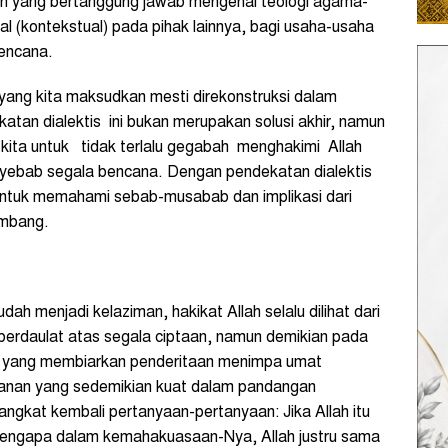
n yang bertanggung jawab mengenai teologi agama-
al (kontekstual) pada pihak lainnya, bagi usaha-usaha
bencana.
yang kita maksudkan mesti direkonstruksi dalam
katan dialektis ini bukan merupakan solusi akhir, namun
kita untuk tidak terlalu gegabah menghakimi Allah
nyebab segala bencana. Dengan pendekatan dialektis
 untuk memahami sebab-musabab dan implikasi dari
imbang.
 menjadi kelaziman, hakikat Allah selalu dilihat dari
 berdaulat atas segala ciptaan, namun demikian pada
i yang membiarkan penderitaan menimpa umat
anan yang sedemikian kuat dalam pandangan
gkat kembali pertanyaan-pertanyaan: Jika Allah itu
engapa dalam kemahakuasaan-Nya, Allah justru sama