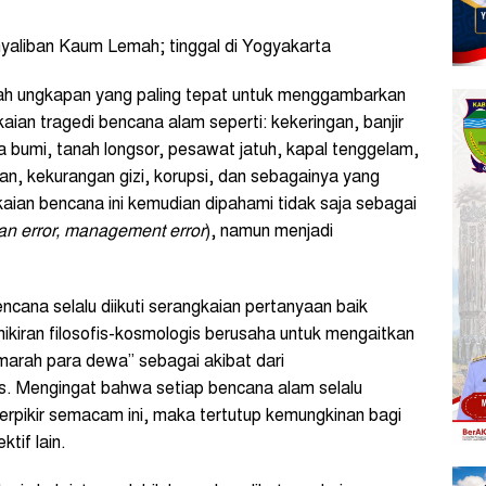
nyaliban Kaum Lemah; tinggal di Yogyakarta
lah ungkapan yang paling tepat untuk menggambarkan
gkaian tragedi bencana alam seperti: kekeringan, banjir
 bumi, tanah longsor, pesawat jatuh, kapal tenggelam,
ran, kekurangan gizi, korupsi, dan sebagainya yang
ian bencana ini kemudian dipahami tidak saja sebagai
n error, management error
), namun menjadi
ncana selalu diikuti serangkaian pertanyaan baik
ikiran filosofis-kosmologis berusaha untuk mengaitkan
arah para dewa” sebagai akibat dari
. Mengingat bahwa setiap bencana alam selalu
erpikir semacam ini, maka tertutup kemungkinan bagi
tif lain.