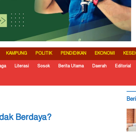
KAMPUNG
POLITIK
PENDIDIKAN
EKONOMI
KESE
aga
Literasi
Sosok
Berita Utama
Daerah
Editorial
Ber
idak Berdaya?