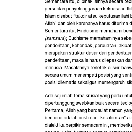
Sementara itu, di pihak lainnya secara teo
persoalan penyelenggaraan kekuasaan Ila
Islam disebut “takdir atau keputusan ila
Allah” dan oleh karenanya harus diterima 
Sementara itu, Hinduisme memahami benca
(samsara
); Budhisme memahaminya seba
penderitaan, kehendak, perbuatan, akiba
merupakan struktur dasar dari penderitaa
penderitaan, maka ia harus dilepaskan dar
manusia. Masalahnya terletak di sini: bah
secara umum menempati posisi yang sent
posisi dilematis sekaligus memengaruhi si
Ada sejumlah tema krusial yang perlu untu
dipertanggungjawabkan baik secara teolog
Pertama, Allah yang berdaulat namun yan
bencana adalah bukti dari “ke-alam-an” a
dialektika berpikir semacam ini, memberik