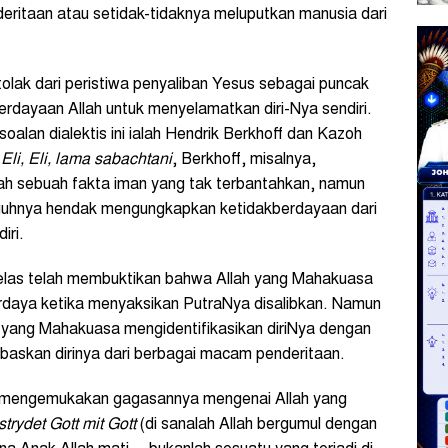
deritaan atau setidak-tidaknya meluputkan manusia dari
tolak dari peristiwa penyaliban Yesus sebagai puncak
berdayaan Allah untuk menyelamatkan diri-Nya sendiri.
alan dialektis ini ialah Hendrik Berkhoff dan Kazoh
s
Eli, Eli, lama sabachtani
, Berkhoff, misalnya,
ah sebuah fakta iman yang tak terbantahkan, namun
gguhnya hendak mengungkapkan ketidakberdayaan dari
iri.
 jelas telah membuktikan bahwa Allah yang Mahakuasa
erdaya ketika menyaksikan PutraNya disalibkan. Namun
lah yang Mahakuasa mengidentifikasikan diriNya dengan
askan dirinya dari berbagai macam penderitaan.
g mengemukakan gagasannya mengenai Allah yang
strydet Gott mit Gott
(di sanalah Allah bergumul dengan