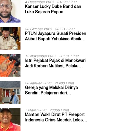
4 Desember 2025
31628 Lihat
Konser Lucky Dube Band dan
Luka Sejarah Papua
30 Oktober 2025
30771 Lihat
PTUN Jayapura Surati Presiden
Akibat Bupati Yahukimo Abaikan
Putusan Gugatan 139 Kepala
Kampung
12 November 2025
28561 Lihat
Istri Pejabat Pajak di Manokwari
Jadi Korban Mutilasi, Pelaku
Diduga Bekas Kuli Bangunan
20 Januari 2026
21403 Lihat
Gereja yang Melukai Dirinya
Sendiri: Pelajaran dari
Keuskupan Bogor
7 Maret 2026
20066 Lihat
Mantan Wakil Dirut PT Freeport
Indonesia Orias Moedak Lolos
Seleksi Administratif Calon ADK
OJK