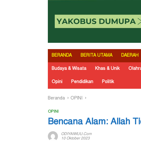
BERANDA
BERITA UTAMA
DAERAH
Budaya & Wisata
Khas & Unik
Olahr
Opini
Pendidikan
Politik
Beranda
OPINI
OPINI
Bencana Alam: Allah T
ODIYAIWUU.com
10 Oktober 2023