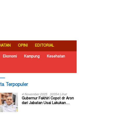
HATAN
OPINI
EDITORIAL
Ekonomi
Kampung
Kesehatan
ita Terpopuler
4 November 2025
32054 Lihat
Gubernur Fakhiri Copot dr Aron
dari Jabatan Usai Lakukan
Inspeksi Mendadak di RSUD Dok
II Jayapura