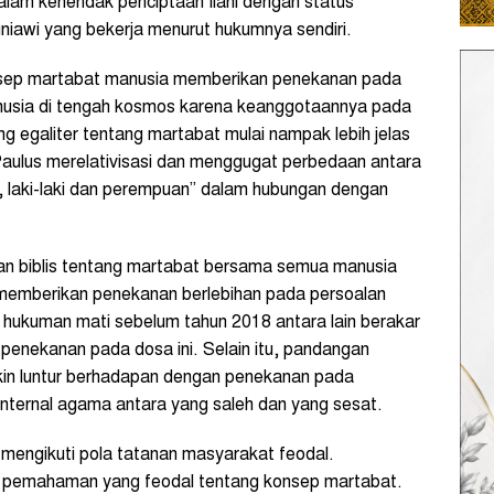
alam kehendak penciptaan Ilahi dengan status
niawi yang bekerja menurut hukumnya sendiri.
onsep martabat manusia memberikan penekanan pada
anusia di tengah kosmos karena keanggotaannya pada
egaliter tentang martabat mulai nampak lebih jelas
Paulus merelativisasi dan menggugat perbedaan antara
, laki-laki dan perempuan” dalam hubungan dengan
an biblis tentang martabat bersama semua manusia
 memberikan penekanan berlebihan pada persoalan
 hukuman mati sebelum tahun 2018 antara lain berakar
 penekanan pada dosa ini. Selain itu, pandangan
in luntur berhadapan dengan penekanan pada
ternal agama antara yang saleh dan yang sesat.
 mengikuti pola tatanan masyarakat feodal.
i pemahaman yang feodal tentang konsep martabat.