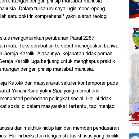
bertentangan dengan prinsip martabat manusia
anusia. Dalam tulisan ini saya ingin meneropong
lah satu doktrin komprehensif yakni ajaran teologi
siskus mengumumkan perubahan Pasal 2267
man mati. Teks perubahan tersebut menegaskan bahwa
h Gereja Katolik. Alasannya, kejahatan tidak pernah
ereja Katolik juga berjuang untuk menghapus praktik
tentangan dengan prinsip martabat manusia.
eja Katolik dan masyarakat sekuler kontemporer pada
lsafat Yunani Kuno yakni
Stoa
yang memahami
mendasari perbedaan peringkat sosial. Hal ini tidak
at sosial di dalam masyarakat tertentu, tapi menjadi
nusia dari makhluk hidup lain dan memberi pendasaran
s. Hal ini berkaitan dengan status khusus yang dimiliki