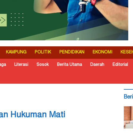
KAMPUNG
POLITIK
PENDIDIKAN
EKONOMI
KESE
aga
Literasi
Sosok
Berita Utama
Daerah
Editorial
Ber
 dan Hukuman Mati