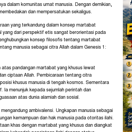
ya dalam komunitas umat manusia. Dengan demikian,
 membedakan dan mempersatukan sekaligus.
araan yang terkandung dalam konsep martabat
 yang dari perspektif etis sangat berorientasi pada
menghubungkan konsep filosofis tentang martabat
entang manusia sebagai citra Allah dalam Genesis 1:
 atas pandangan martabat yang khusus lewat
an ciptaan Allah. Pembicaraan tentang citra
posisi khusus manusia di tengah kosmos. Sementara
if. Ia menunjuk kepada sejumlah perintah dan
asaan atas dunia alamiah dan sosial.
la mengandung ambivalensi. Ungkapan manusia sebagai
tungan kemampuan dan hak manusia pada otoritas ilahi.
ciptaan khas dengan martabat yang khusus dan diangkat