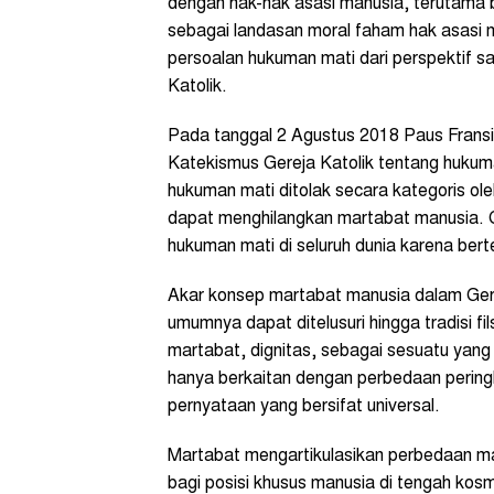
dengah hak-hak asasi manusia, terutama 
sebagai landasan moral faham hak asasi m
persoalan hukuman mati dari perspektif sa
Katolik.
Pada tanggal 2 Agustus 2018 Paus Fran
Katekismus Gereja Katolik tentang huku
hukuman mati ditolak secara kategoris ole
dapat menghilangkan martabat manusia. G
hukuman mati di seluruh dunia karena ber
Akar konsep martabat manusia dalam Ger
umumnya dapat ditelusuri hingga tradisi fi
martabat, dignitas, sebagai sesuatu yang 
hanya berkaitan dengan perbedaan peringk
pernyataan yang bersifat universal.
Martabat mengartikulasikan perbedaan ma
bagi posisi khusus manusia di tengah kosmo