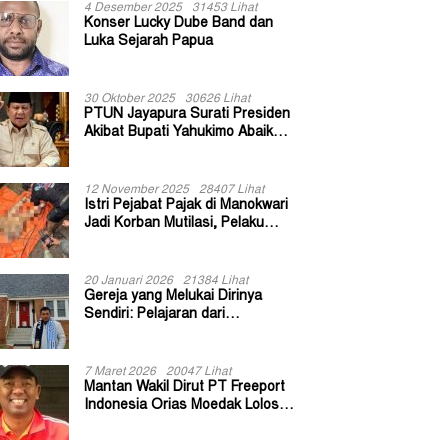
4 Desember 2025
31453 Lihat
Konser Lucky Dube Band dan
Luka Sejarah Papua
30 Oktober 2025
30626 Lihat
PTUN Jayapura Surati Presiden
Akibat Bupati Yahukimo Abaikan
Putusan Gugatan 139 Kepala
Kampung
12 November 2025
28407 Lihat
Istri Pejabat Pajak di Manokwari
Jadi Korban Mutilasi, Pelaku
Diduga Bekas Kuli Bangunan
20 Januari 2026
21384 Lihat
Gereja yang Melukai Dirinya
Sendiri: Pelajaran dari
Keuskupan Bogor
7 Maret 2026
20047 Lihat
Mantan Wakil Dirut PT Freeport
Indonesia Orias Moedak Lolos
Seleksi Administratif Calon ADK
OJK