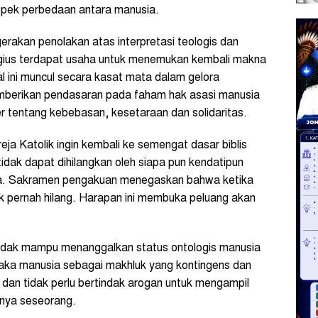
ek perbedaan antara manusia.
erakan penolakan atas interpretasi teologis dan
religius terdapat usaha untuk menemukan kembali makna
l ini muncul secara kasat mata dalam gelora
memberikan pendasaran pada faham hak asasi manusia
r tentang kebebasan, kesetaraan dan solidaritas.
ja Katolik ingin kembali ke semengat dasar biblis
tidak dapat dihilangkan oleh siapa pun kendatipun
dosa. Sakramen pengakuan menegaskan bahwa ketika
dak pernah hilang. Harapan ini membuka peluang akan
tidak mampu menanggalkan status ontologis manusia
maka manusia sebagai makhluk yang kontingens dan
 dan tidak perlu bertindak arogan untuk mengampil
pnya seseorang.