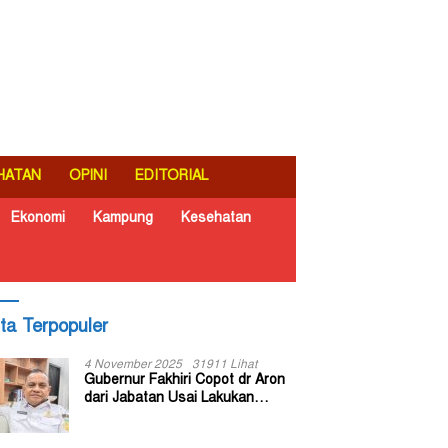
HATAN
OPINI
EDITORIAL
Ekonomi
Kampung
Kesehatan
ita Terpopuler
4 November 2025
31911 Lihat
Gubernur Fakhiri Copot dr Aron
dari Jabatan Usai Lakukan
Inspeksi Mendadak di RSUD Dok
II Jayapura