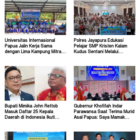
Universitas Internasional
Polres Jayapura Edukasi
Papua Jalin Kerja Sama
Pelajar SMP Kristen Kalam
dengan Lima Kampung Mitra di
Kudus Sentani Melalui
Papua Nugini
Program Police Goes to
School
Bupati Mimika John Rettob
Gubernur Khofifah Indar
Masuk Daftar 25 Kepala
Parawansa Saat Terima Murid
Daerah di Indonesia Ikuti
Asal Papua: Saya Mamak
Kursus Lemhannas
Kalian di Jawa Timur