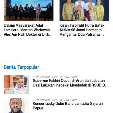
Dalami Masyarakat Adat
Kisah Inspiratif Putra Batak
Lamalera, Mantan Wartawan
Aktivis 98 Jonni Hermanto
Alex Aur Raih Doktor di Unika
Mengantar Dua Putranya
Soegijapranata
Menjadi Dokter
Berita Terpopuler
4 November 2025
31643 Lihat
Gubernur Fakhiri Copot dr Aron dari Jabatan
Usai Lakukan Inspeksi Mendadak di RSUD Dok
II Jayapura
4 Desember 2025
31145 Lihat
Konser Lucky Dube Band dan Luka Sejarah
Papua