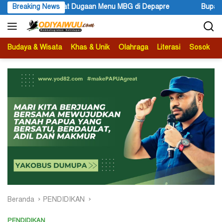
Langsung
u MBG di Depapre
Breaking News
Bupati Kabupaten Jayawijaya Atenius Mur
ke
konten
Budaya & Wisata
Khas & Unik
Olahraga
Literasi
Sosok
B
Beranda
PENDIDIKAN
PENDIDIKAN