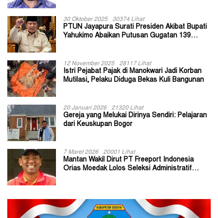
30 Oktober 2025
30374 Lihat
PTUN Jayapura Surati Presiden Akibat Bupati
Yahukimo Abaikan Putusan Gugatan 139
Kepala Kampung
12 November 2025
28117 Lihat
Istri Pejabat Pajak di Manokwari Jadi Korban
Mutilasi, Pelaku Diduga Bekas Kuli Bangunan
20 Januari 2026
21320 Lihat
Gereja yang Melukai Dirinya Sendiri: Pelajaran
dari Keuskupan Bogor
7 Maret 2026
20001 Lihat
Mantan Wakil Dirut PT Freeport Indonesia
Orias Moedak Lolos Seleksi Administratif
Calon ADK OJK