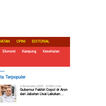
HATAN
OPINI
EDITORIAL
Ekonomi
Kampung
Kesehatan
ita Terpopuler
4 November 2025
31580 Lihat
Gubernur Fakhiri Copot dr Aron
dari Jabatan Usai Lakukan
Inspeksi Mendadak di RSUD Dok
II Jayapura