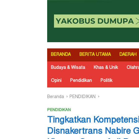
BERANDA
BERITA UTAMA
DAERAH
Budaya & Wisata
Khas & Unik
Olahr
Opini
Pendidikan
Politik
Beranda
PENDIDIKAN
PENDIDIKAN
Tingkatkan Kompetens
Disnakertrans Nabire G