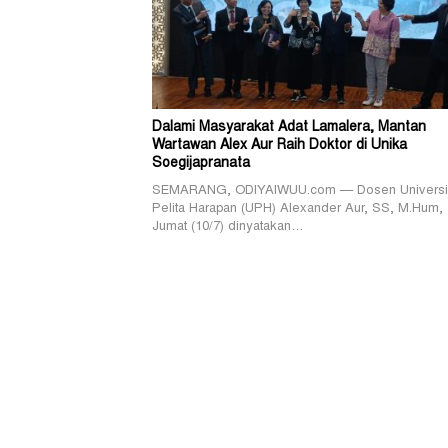
Dalami Masyarakat Adat Lamalera, Mantan
Wartawan Alex Aur Raih Doktor di Unika
Soegijapranata
SEMARANG, ODIYAIWUU.com — Dosen Universi
Pelita Harapan (UPH) Alexander Aur, SS, M.Hum,
Jumat (10/7) dinyatakan…