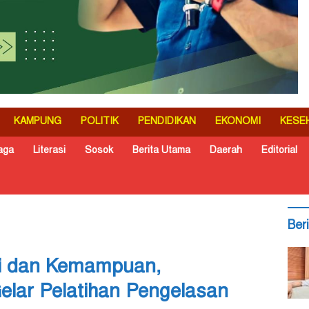
KAMPUNG
POLITIK
PENDIDIKAN
EKONOMI
KESE
aga
Literasi
Sosok
Berita Utama
Daerah
Editorial
Ber
i dan Kemampuan,
elar Pelatihan Pengelasan