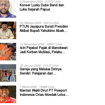
4 Desember 2025
31075 Lihat
Konser Lucky Dube Band dan
Luka Sejarah Papua
30 Oktober 2025
30313 Lihat
PTUN Jayapura Surati Presiden
Akibat Bupati Yahukimo Abaikan
Putusan Gugatan 139 Kepala
Kampung
12 November 2025
28057 Lihat
Istri Pejabat Pajak di Manokwari
Jadi Korban Mutilasi, Pelaku
Diduga Bekas Kuli Bangunan
20 Januari 2026
21315 Lihat
Gereja yang Melukai Dirinya
Sendiri: Pelajaran dari
Keuskupan Bogor
7 Maret 2026
19996 Lihat
Mantan Wakil Dirut PT Freeport
Indonesia Orias Moedak Lolos
Seleksi Administratif Calon ADK
OJK