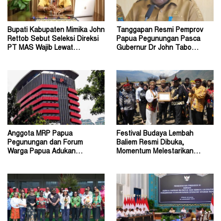
Bupati Kabupaten Mimika John
Tanggapan Resmi Pemprov
Rettob Sebut Seleksi Direksi
Papua Pegunungan Pasca
PT MAS Wajib Lewat
Gubernur Dr John Tabo
Mekanisme RUPS
Diadukan ke KPK RI
Anggota MRP Papua
Festival Budaya Lembah
Pegunungan dan Forum
Baliem Resmi Dibuka,
Warga Papua Adukan
Momentum Melestarikan
Gubernur John Tabo ke KPK
Budaya Warisan Leluhur