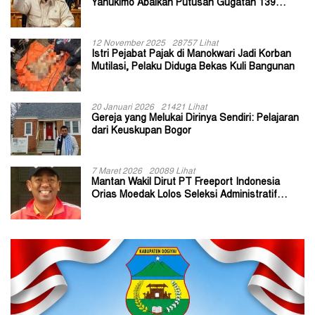
Yahukimo Abaikan Putusan Gugatan 139
Kepala Kampung
12 November 2025
28757 Lihat
Istri Pejabat Pajak di Manokwari Jadi Korban
Mutilasi, Pelaku Diduga Bekas Kuli Bangunan
20 Januari 2026
21421 Lihat
Gereja yang Melukai Dirinya Sendiri: Pelajaran
dari Keuskupan Bogor
7 Maret 2026
20089 Lihat
Mantan Wakil Dirut PT Freeport Indonesia
Orias Moedak Lolos Seleksi Administratif
Calon ADK OJK