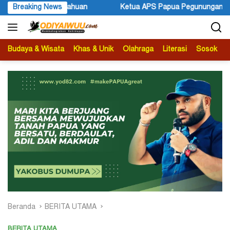
Langsung
Breaking News
Ketua APS Papua Pegunungan Sonni Lokobal: Kalau Mau KP
ke
konten
Budaya & Wisata
Khas & Unik
Olahraga
Literasi
Sosok
B
Beranda
BERITA UTAMA
BERITA UTAMA