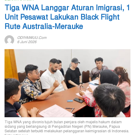
Tiga WNA Langgar Aturan Imigrasi, 1
Unit Pesawat Lakukan Black Flight
Rute Australia-Merauke
ODIYAIWUU.com
6 Juni 2026
Tiga WNA yang divonis tujuh bulan penjara oleh majelis hakum dalam
sidang yang berlangsung di Pengadilan Negeri (PN) Merauke, Papua
Selatan setelah terbukti melakukan pelanggaran keimigrasian di Indonesia.