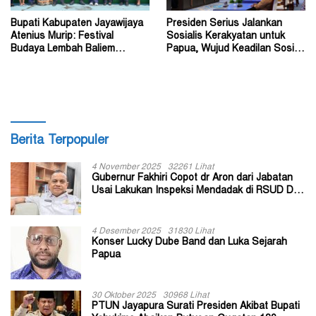
Bupati Kabupaten Jayawijaya
Presiden Serius Jalankan
Atenius Murip: Festival
Sosialis Kerakyatan untuk
Budaya Lembah Baliem
Papua, Wujud Keadilan Sosial
Dongkrak UMKM
bagi Masyarakat
Berita Terpopuler
4 November 2025
32261 Lihat
Gubernur Fakhiri Copot dr Aron dari Jabatan
Usai Lakukan Inspeksi Mendadak di RSUD Dok
II Jayapura
4 Desember 2025
31830 Lihat
Konser Lucky Dube Band dan Luka Sejarah
Papua
30 Oktober 2025
30968 Lihat
PTUN Jayapura Surati Presiden Akibat Bupati