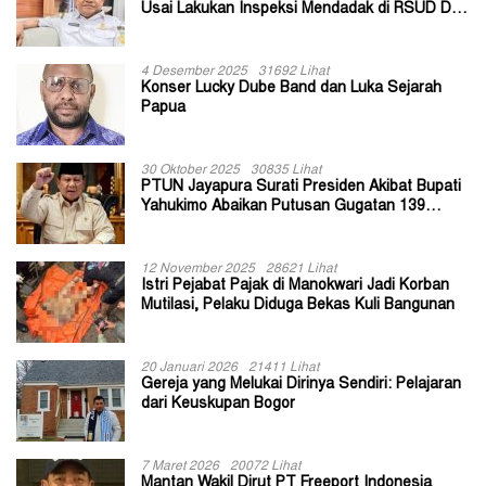
Usai Lakukan Inspeksi Mendadak di RSUD Dok
II Jayapura
4 Desember 2025
31692 Lihat
Konser Lucky Dube Band dan Luka Sejarah
Papua
30 Oktober 2025
30835 Lihat
PTUN Jayapura Surati Presiden Akibat Bupati
Yahukimo Abaikan Putusan Gugatan 139
Kepala Kampung
12 November 2025
28621 Lihat
Istri Pejabat Pajak di Manokwari Jadi Korban
Mutilasi, Pelaku Diduga Bekas Kuli Bangunan
20 Januari 2026
21411 Lihat
Gereja yang Melukai Dirinya Sendiri: Pelajaran
dari Keuskupan Bogor
7 Maret 2026
20072 Lihat
Mantan Wakil Dirut PT Freeport Indonesia