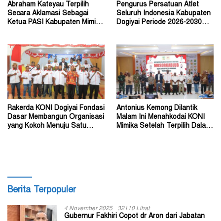
Abraham Kateyau Terpilih
Pengurus Persatuan Atlet
Secara Aklamasi Sebagai
Seluruh Indonesia Kabupaten
Ketua PASI Kabupaten Mimika
Dogiyai Periode 2026-2030
Periode 2026–2030
Resmi Dilantik
Rakerda KONI Dogiyai Fondasi
Antonius Kemong Dilantik
Dasar Membangun Organisasi
Malam Ini Menahkodai KONI
yang Kokoh Menuju Satu
Mimika Setelah Terpilih Dalam
Tujuan
Musorkablub
Berita Terpopuler
4 November 2025
32110 Lihat
Gubernur Fakhiri Copot dr Aron dari Jabatan