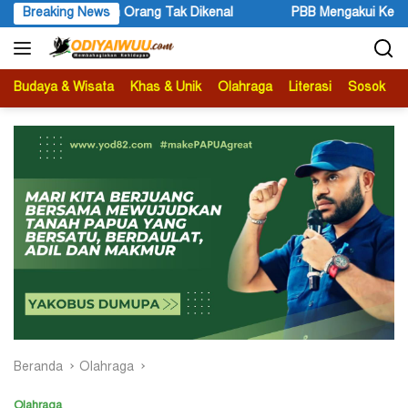
Langsung
Breaking News
PBB Mengakui Kedaulatan Negara Maluku Selatan (1)
B
ke
konten
Budaya & Wisata
Khas & Unik
Olahraga
Literasi
Sosok
B
Beranda
Olahraga
Olahraga