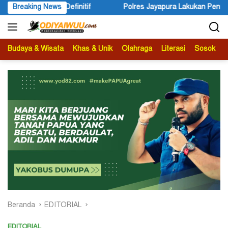
Langsung
Polres Jayapura Lakukan Penyelidikan Pasca Keracunan Akibat 
Breaking News
ke
konten
Budaya & Wisata
Khas & Unik
Olahraga
Literasi
Sosok
B
Beranda
EDITORIAL
EDITORIAL