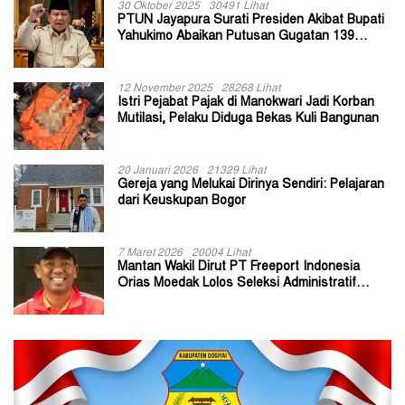
30 Oktober 2025
30491 Lihat
PTUN Jayapura Surati Presiden Akibat Bupati
Yahukimo Abaikan Putusan Gugatan 139
Kepala Kampung
12 November 2025
28268 Lihat
Istri Pejabat Pajak di Manokwari Jadi Korban
Mutilasi, Pelaku Diduga Bekas Kuli Bangunan
20 Januari 2026
21329 Lihat
Gereja yang Melukai Dirinya Sendiri: Pelajaran
dari Keuskupan Bogor
7 Maret 2026
20004 Lihat
Mantan Wakil Dirut PT Freeport Indonesia
Orias Moedak Lolos Seleksi Administratif
Calon ADK OJK