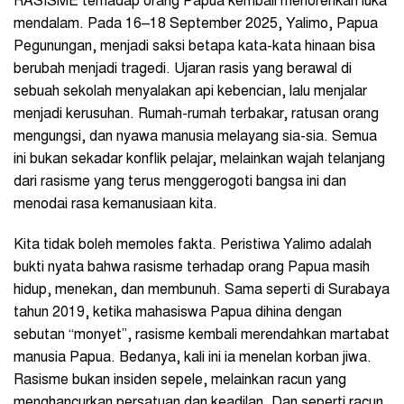
RASISME terhadap orang Papua kembali menorehkan luka
mendalam. Pada 16–18 September 2025, Yalimo, Papua
Pegunungan, menjadi saksi betapa kata-kata hinaan bisa
berubah menjadi tragedi. Ujaran rasis yang berawal di
sebuah sekolah menyalakan api kebencian, lalu menjalar
menjadi kerusuhan. Rumah-rumah terbakar, ratusan orang
mengungsi, dan nyawa manusia melayang sia-sia. Semua
ini bukan sekadar konflik pelajar, melainkan wajah telanjang
dari rasisme yang terus menggerogoti bangsa ini dan
menodai rasa kemanusiaan kita.
Kita tidak boleh memoles fakta. Peristiwa Yalimo adalah
bukti nyata bahwa rasisme terhadap orang Papua masih
hidup, menekan, dan membunuh. Sama seperti di Surabaya
tahun 2019, ketika mahasiswa Papua dihina dengan
sebutan “monyet”, rasisme kembali merendahkan martabat
manusia Papua. Bedanya, kali ini ia menelan korban jiwa.
Rasisme bukan insiden sepele, melainkan racun yang
menghancurkan persatuan dan keadilan. Dan seperti racun,