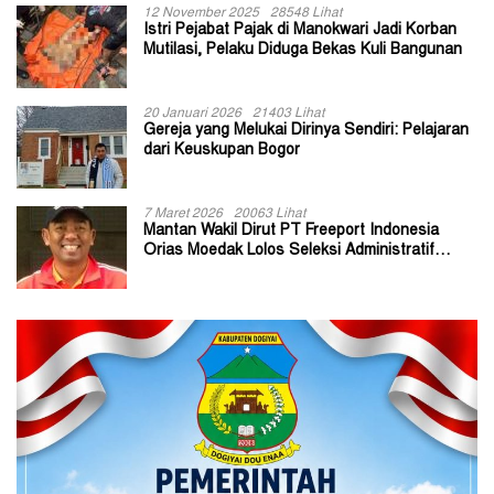
12 November 2025
28548 Lihat
Istri Pejabat Pajak di Manokwari Jadi Korban
Mutilasi, Pelaku Diduga Bekas Kuli Bangunan
20 Januari 2026
21403 Lihat
Gereja yang Melukai Dirinya Sendiri: Pelajaran
dari Keuskupan Bogor
7 Maret 2026
20063 Lihat
Mantan Wakil Dirut PT Freeport Indonesia
Orias Moedak Lolos Seleksi Administratif
Calon ADK OJK