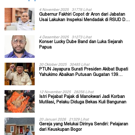
4 November 2025
31776 Lihat
Gubernur Fakhiri Copot dr Aron dari Jabatan
Usai Lakukan Inspeksi Mendadak di RSUD Dok
II Jayapura
4 Desember 2025
31273 Lihat
Konser Lucky Dube Band dan Luka Sejarah
Papua
30 Oktober 2025
30485 Lihat
PTUN Jayapura Surati Presiden Akibat Bupati
Yahukimo Abaikan Putusan Gugatan 139
Kepala Kampung
12 November 2025
28256 Lihat
Istri Pejabat Pajak di Manokwari Jadi Korban
Mutilasi, Pelaku Diduga Bekas Kuli Bangunan
20 Januari 2026
21329 Lihat
Gereja yang Melukai Dirinya Sendiri: Pelajaran
dari Keuskupan Bogor