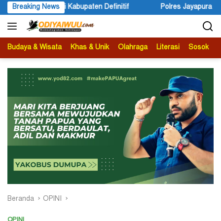
Langsung
f
Breaking News
Polres Jayapura Lakukan Penyelidikan Pasca Keracunan A
ke
konten
Budaya & Wisata
Khas & Unik
Olahraga
Literasi
Sosok
B
Beranda
OPINI
OPINI