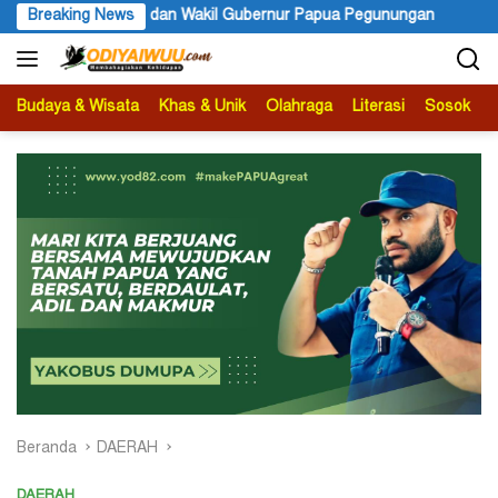
Langsung
 dan Wakil Gubernur Papua Pegunungan
Breaking News
PBB Mengakui Keda
ke
konten
Budaya & Wisata
Khas & Unik
Olahraga
Literasi
Sosok
B
Beranda
DAERAH
DAERAH