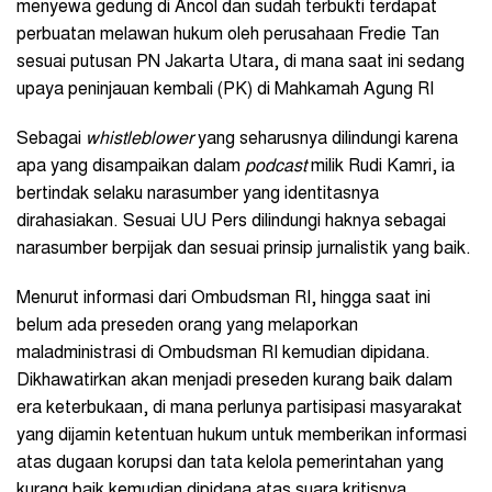
menyewa gedung di Ancol dan sudah terbukti terdapat
perbuatan melawan hukum oleh perusahaan Fredie Tan
sesuai putusan PN Jakarta Utara, di mana saat ini sedang
upaya peninjauan kembali (PK) di Mahkamah Agung RI
Sebagai
whistleblower
yang seharusnya dilindungi karena
apa yang disampaikan dalam
podcast
milik Rudi Kamri, ia
bertindak selaku narasumber yang identitasnya
dirahasiakan. Sesuai UU Pers dilindungi haknya sebagai
narasumber berpijak dan sesuai prinsip jurnalistik yang baik.
Menurut informasi dari Ombudsman RI, hingga saat ini
belum ada preseden orang yang melaporkan
maladministrasi di Ombudsman RI kemudian dipidana.
Dikhawatirkan akan menjadi preseden kurang baik dalam
era keterbukaan, di mana perlunya partisipasi masyarakat
yang dijamin ketentuan hukum untuk memberikan informasi
atas dugaan korupsi dan tata kelola pemerintahan yang
kurang baik kemudian dipidana atas suara kritisnya.