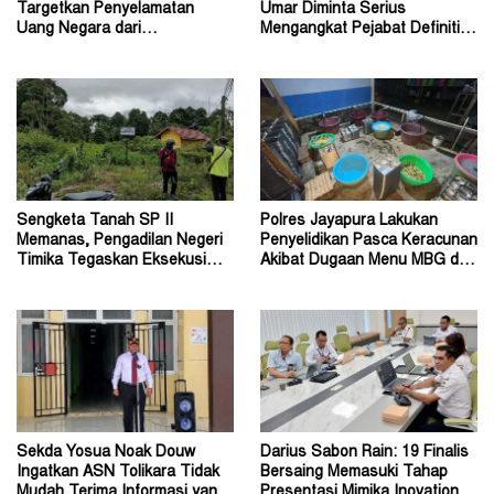
Targetkan Penyelamatan
Umar Diminta Serius
Uang Negara dari
Mengangkat Pejabat Definitif
Penanganan Perkara Korupsi
Dirjen Bimas Katolik
Sengketa Tanah SP II
Polres Jayapura Lakukan
Memanas, Pengadilan Negeri
Penyelidikan Pasca Keracunan
Timika Tegaskan Eksekusi
Akibat Dugaan Menu MBG di
Bukan Pemeriksaan Ulang
Depapre
Sekda Yosua Noak Douw
Darius Sabon Rain: 19 Finalis
Ingatkan ASN Tolikara Tidak
Bersaing Memasuki Tahap
Mudah Terima Informasi yang
Presentasi Mimika Inovation