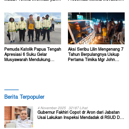
Belum Akurat
Week 2026
Pemuda Katolik Papua Tengah
Aksi Seribu Lilin Mengenang 7
Apresiasi 6 Suku Gelar
Tahun Berpulangnya Uskup
Musyawarah Mendukung
Pertama Timika Mgr John
Perda Jadi Acuan Dewan
Philip Saklil, Pr
Berita Terpopuler
4 November 2025
32187 Lihat
Gubernur Fakhiri Copot dr Aron dari Jabatan
Usai Lakukan Inspeksi Mendadak di RSUD Dok
II Jayapura