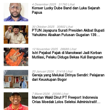
4 Desember 2025
31760 Lihat
Konser Lucky Dube Band dan Luka Sejarah
Papua
30 Oktober 2025
30902 Lihat
PTUN Jayapura Surati Presiden Akibat Bupati
Yahukimo Abaikan Putusan Gugatan 139
Kepala Kampung
12 November 2025
28689 Lihat
Istri Pejabat Pajak di Manokwari Jadi Korban
Mutilasi, Pelaku Diduga Bekas Kuli Bangunan
20 Januari 2026
21418 Lihat
Gereja yang Melukai Dirinya Sendiri: Pelajaran
dari Keuskupan Bogor
7 Maret 2026
20086 Lihat
Mantan Wakil Dirut PT Freeport Indonesia
Orias Moedak Lolos Seleksi Administratif
Calon ADK OJK