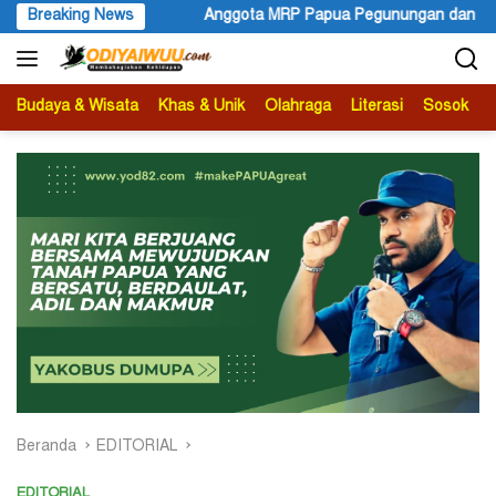
Langsung
gota MRP Papua Pegunungan dan Forum Warga Papua Adukan Guber
Breaking News
ke
konten
Budaya & Wisata
Khas & Unik
Olahraga
Literasi
Sosok
B
Beranda
EDITORIAL
EDITORIAL