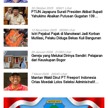
30 Oktober 2025
30621 Lihat
PTUN Jayapura Surati Presiden Akibat Bupati
Yahukimo Abaikan Putusan Gugatan 139
Kepala Kampung
12 November 2025
28399 Lihat
Istri Pejabat Pajak di Manokwari Jadi Korban
Mutilasi, Pelaku Diduga Bekas Kuli Bangunan
20 Januari 2026
21383 Lihat
Gereja yang Melukai Dirinya Sendiri: Pelajaran
dari Keuskupan Bogor
7 Maret 2026
20045 Lihat
Mantan Wakil Dirut PT Freeport Indonesia
Orias Moedak Lolos Seleksi Administratif
Calon ADK OJK