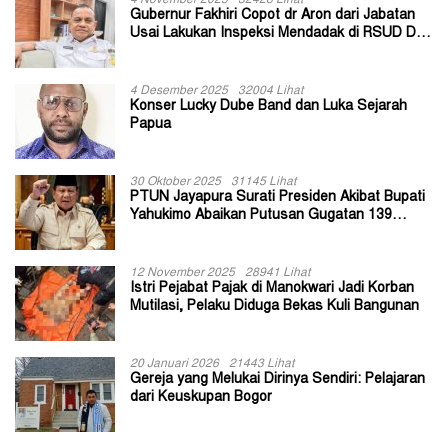
Gubernur Fakhiri Copot dr Aron dari Jabatan
Usai Lakukan Inspeksi Mendadak di RSUD Dok
II Jayapura
4 Desember 2025
32004 Lihat
Konser Lucky Dube Band dan Luka Sejarah
Papua
30 Oktober 2025
31145 Lihat
PTUN Jayapura Surati Presiden Akibat Bupati
Yahukimo Abaikan Putusan Gugatan 139
Kepala Kampung
12 November 2025
28941 Lihat
Istri Pejabat Pajak di Manokwari Jadi Korban
Mutilasi, Pelaku Diduga Bekas Kuli Bangunan
20 Januari 2026
21443 Lihat
Gereja yang Melukai Dirinya Sendiri: Pelajaran
dari Keuskupan Bogor