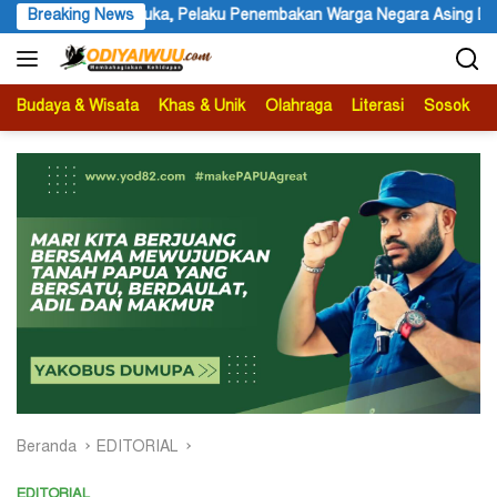
Langsung
Warga Negara Asing Dilarikan Kelompoknya ke Dalam Hutan
Breaking News
ke
konten
Budaya & Wisata
Khas & Unik
Olahraga
Literasi
Sosok
B
Beranda
EDITORIAL
EDITORIAL