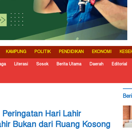
KAMPUNG
POLITIK
PENDIDIKAN
EKONOMI
KESE
aga
Literasi
Sosok
Berita Utama
Daerah
Editorial
Ber
Peringatan Hari Lahir
ahir Bukan dari Ruang Kosong