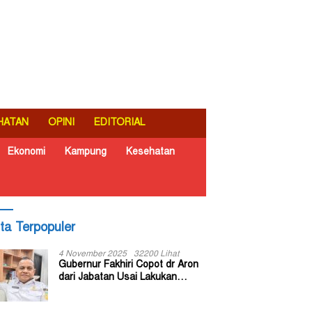
HATAN
OPINI
EDITORIAL
Ekonomi
Kampung
Kesehatan
ita Terpopuler
4 November 2025
32200 Lihat
Gubernur Fakhiri Copot dr Aron
dari Jabatan Usai Lakukan
Inspeksi Mendadak di RSUD Dok
II Jayapura