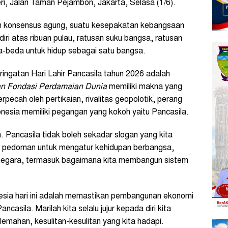
i, Jalan Taman Pejambon, Jakarta, Selasa (1/6).
 konsensus agung, suatu kesepakatan kebangsaan
ri atas ribuan pulau, ratusan suku bangsa, ratusan
-beda untuk hidup sebagai satu bangsa.
ringatan Hari Lahir Pancasila tahun 2026 adalah
an Fondasi Perdamaian Dunia
memiliki makna yang
pecah oleh pertikaian, rivalitas geopolotik, perang
nesia memiliki pegangan yang kokoh yaitu Pancasila.
 Pancasila tidak boleh sekadar slogan yang kita
ah pedoman untuk mengatur kehidupan berbangsa,
negara, termasuk bagaimana kita membangun sistem
esia hari ini adalah memastikan pembangunan ekonomi
Pancasila. Marilah kita selalu jujur kepada diri kita
lemahan, kesulitan-kesulitan yang kita hadapi.