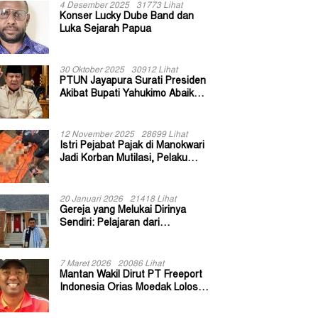
4 Desember 2025
31773 Lihat
Konser Lucky Dube Band dan
Luka Sejarah Papua
30 Oktober 2025
30912 Lihat
PTUN Jayapura Surati Presiden
Akibat Bupati Yahukimo Abaikan
Putusan Gugatan 139 Kepala
Kampung
12 November 2025
28699 Lihat
Istri Pejabat Pajak di Manokwari
Jadi Korban Mutilasi, Pelaku
Diduga Bekas Kuli Bangunan
20 Januari 2026
21418 Lihat
Gereja yang Melukai Dirinya
Sendiri: Pelajaran dari
Keuskupan Bogor
7 Maret 2026
20086 Lihat
Mantan Wakil Dirut PT Freeport
Indonesia Orias Moedak Lolos
Seleksi Administratif Calon ADK
OJK