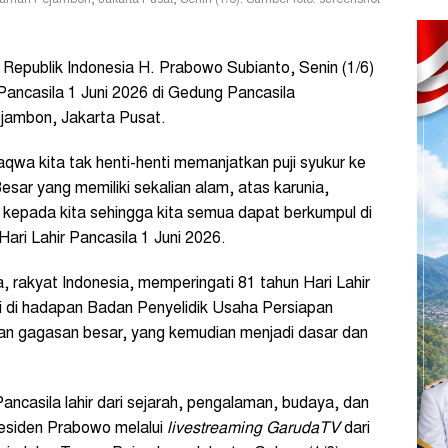
man Pejambon, Jakarta Pusat, Senin (1/6). Sumber foto: screenshot
Republik Indonesia H. Prabowo Subianto, Senin (1/6)
ancasila 1 Juni 2026 di Gedung Pancasila
jambon, Jakarta Pusat.
qwa kita tak henti-henti memanjatkan puji syukur ke
ar yang memiliki sekalian alam, atas karunia,
 kepada kita sehingga kita semua dapat berkumpul di
Hari Lahir Pancasila 1 Juni 2026.
a, rakyat Indonesia, memperingati 81 tahun Hari Lahir
iri di hadapan Badan Penyelidik Usaha Persiapan
n gagasan besar, yang kemudian menjadi dasar dan
Pancasila lahir dari sejarah, pengalaman, budaya, dan
Presiden Prabowo melalui
livestreaming GarudaTV
dari