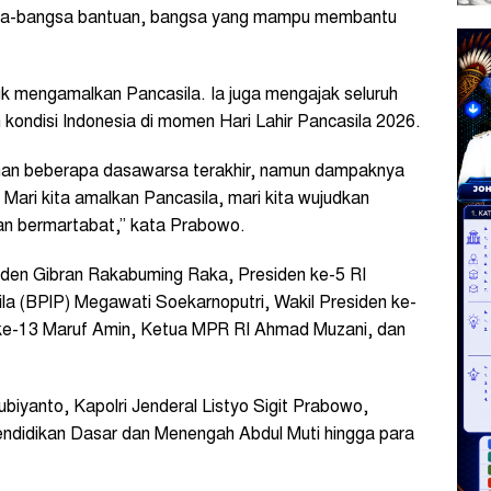
inta-bangsa bantuan, bangsa yang mampu membantu
uk mengamalkan Pancasila. Ia juga mengajak seluruh
 kondisi Indonesia di momen Hari Lahir Pancasila 2026.
han beberapa dasawarsa terakhir, namun dampaknya
 Mari kita amalkan Pancasila, mari kita wujudkan
dan bermartabat,” kata Prabowo.
siden Gibran Rakabuming Raka, Presiden ke-5 RI
a (BPIP) Megawati Soekarnoputri, Wakil Presiden ke-
n ke-13 Maruf Amin, Ketua MPR RI Ahmad Muzani, dan
ubiyanto, Kapolri Jenderal Listyo Sigit Prabowo,
endidikan Dasar dan Menengah Abdul Muti hingga para