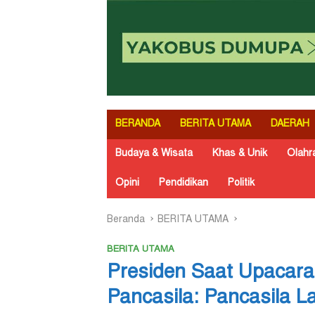
BERANDA
BERITA UTAMA
DAERAH
Budaya & Wisata
Khas & Unik
Olahr
Opini
Pendidikan
Politik
Beranda
BERITA UTAMA
BERITA UTAMA
Presiden Saat Upacara 
Pancasila: Pancasila L