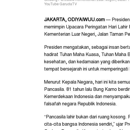
Gedung Pancasila Kementerian Luar Negeri, Jalan Ta
YouTube GarudaTV
JAKARTA, ODIYAIWUU.com
— Presiden 
memimpin Upacara Peringatan Hari Lahir P
Kementerian Luar Negeri, Jalan Taman Pe
Presiden mengatakan, sebagai insan berta
hadirat Tuhan Maha Kuasa, Tuhan Maha Bes
kesehatan, dan kedamaian yang diberikan
tempat bersejarah ini untuk memperingati 
Menurut Kepala Negara, hari ini kita semu
Pancasila. 81 tahun lalu Bung Karno berd
Kemerdekaan Indonesia dan menyampaika
falsafah negara Republik Indonesia.
“Pancasila lahir bukan dari ruang kosong. 
cita-cita bangsa Indonesia sendiri,” ujar 