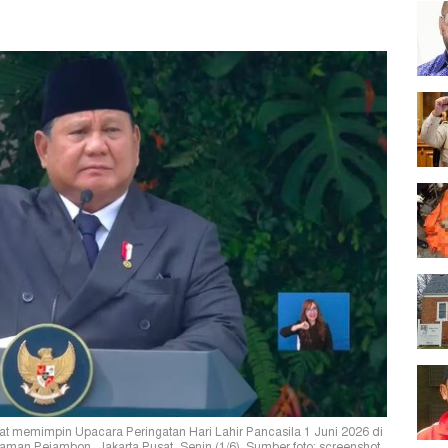
at memimpin Upacara Peringatan Hari Lahir Pancasila 1 Juni 2026 di