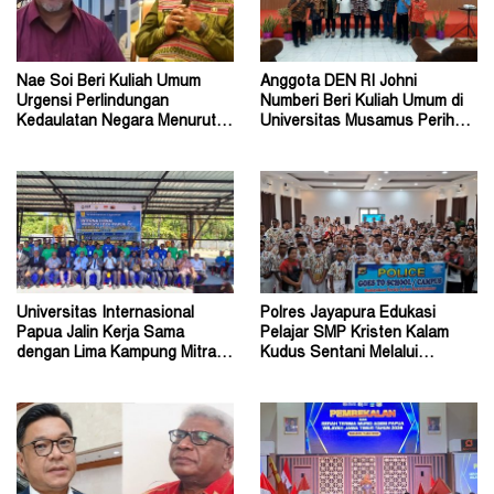
Nae Soi Beri Kuliah Umum
Anggota DEN RI Johni
Urgensi Perlindungan
Numberi Beri Kuliah Umum di
Kedaulatan Negara Menurut
Universitas Musamus Perihal
Hukum Internasional
Energi Nasional
Universitas Internasional
Polres Jayapura Edukasi
Papua Jalin Kerja Sama
Pelajar SMP Kristen Kalam
dengan Lima Kampung Mitra di
Kudus Sentani Melalui
Papua Nugini
Program Police Goes to
School