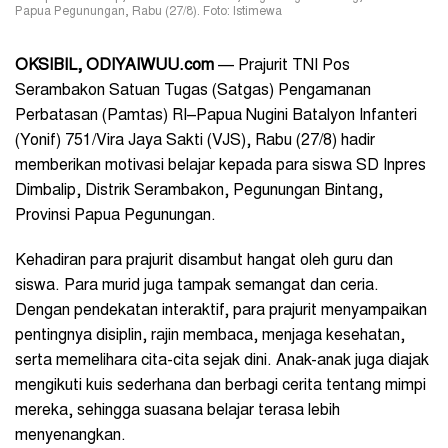
Papua Pegunungan, Rabu (27/8). Foto: Istimewa
OKSIBIL, ODIYAIWUU.com
— Prajurit TNI Pos
Serambakon Satuan Tugas (Satgas) Pengamanan
Perbatasan (Pamtas) RI–Papua Nugini Batalyon Infanteri
(Yonif) 751/Vira Jaya Sakti (VJS), Rabu (27/8) hadir
memberikan motivasi belajar kepada para siswa SD Inpres
Dimbalip, Distrik Serambakon, Pegunungan Bintang,
Provinsi Papua Pegunungan.
Kehadiran para prajurit disambut hangat oleh guru dan
siswa. Para murid juga tampak semangat dan ceria.
Dengan pendekatan interaktif, para prajurit menyampaikan
pentingnya disiplin, rajin membaca, menjaga kesehatan,
serta memelihara cita-cita sejak dini. Anak-anak juga diajak
mengikuti kuis sederhana dan berbagi cerita tentang mimpi
mereka, sehingga suasana belajar terasa lebih
menyenangkan.