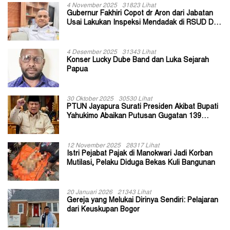
4 November 2025
31823 Lihat
Gubernur Fakhiri Copot dr Aron dari Jabatan
Usai Lakukan Inspeksi Mendadak di RSUD Dok
II Jayapura
4 Desember 2025
31343 Lihat
Konser Lucky Dube Band dan Luka Sejarah
Papua
30 Oktober 2025
30530 Lihat
PTUN Jayapura Surati Presiden Akibat Bupati
Yahukimo Abaikan Putusan Gugatan 139
Kepala Kampung
12 November 2025
28317 Lihat
Istri Pejabat Pajak di Manokwari Jadi Korban
Mutilasi, Pelaku Diduga Bekas Kuli Bangunan
20 Januari 2026
21343 Lihat
Gereja yang Melukai Dirinya Sendiri: Pelajaran
dari Keuskupan Bogor