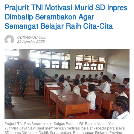
Prajurit TNI Motivasi Murid SD Inpres
Dimbalip Serambakon Agar
Semangat Belajar Raih Cita-Cita
ODIYAIWUU.com
29 Agustus 2025
Prajurit TNI Pos Serambakon Satgas Pamtas RI–Papua Nugini Yonif
751/Vira Jaya Sakti saat memberikan motivasi belajar kepada para siswa
SD Inpres Dimbalip, Distrik Serambakon, Pegunungan Bintang, Provinsi