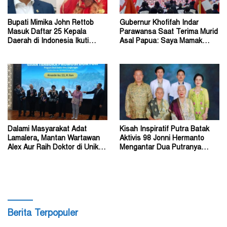
Bupati Mimika John Rettob
Gubernur Khofifah Indar
Masuk Daftar 25 Kepala
Parawansa Saat Terima Murid
Daerah di Indonesia Ikuti
Asal Papua: Saya Mamak
Kursus Lemhannas
Kalian di Jawa Timur
Dalami Masyarakat Adat
Kisah Inspiratif Putra Batak
Lamalera, Mantan Wartawan
Aktivis 98 Jonni Hermanto
Alex Aur Raih Doktor di Unika
Mengantar Dua Putranya
Soegijapranata
Menjadi Dokter
Berita Terpopuler