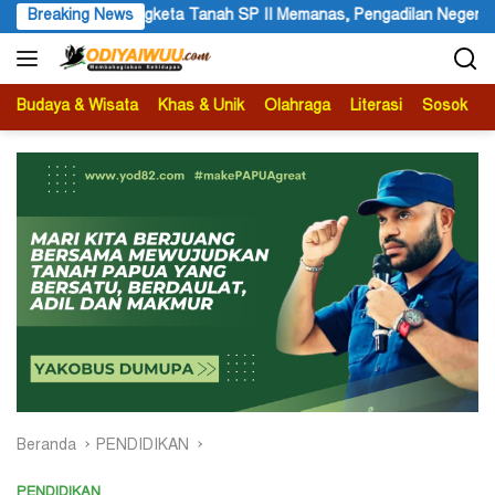
Langsung
adilan Negeri Timika Tegaskan Eksekusi Bukan Pemeriksaan Ulang
Breaking News
ke
konten
Budaya & Wisata
Khas & Unik
Olahraga
Literasi
Sosok
B
Beranda
PENDIDIKAN
PENDIDIKAN