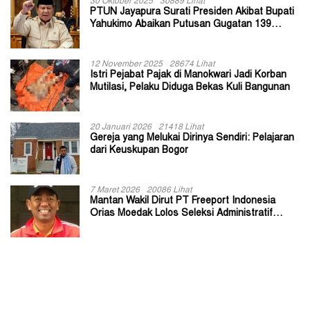
30 Oktober 2025
30889 Lihat
PTUN Jayapura Surati Presiden Akibat Bupati
Yahukimo Abaikan Putusan Gugatan 139
Kepala Kampung
12 November 2025
28674 Lihat
Istri Pejabat Pajak di Manokwari Jadi Korban
Mutilasi, Pelaku Diduga Bekas Kuli Bangunan
20 Januari 2026
21418 Lihat
Gereja yang Melukai Dirinya Sendiri: Pelajaran
dari Keuskupan Bogor
7 Maret 2026
20086 Lihat
Mantan Wakil Dirut PT Freeport Indonesia
Orias Moedak Lolos Seleksi Administratif
Calon ADK OJK