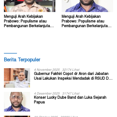
Menguji Arah Kebijakan
Menguji Arah Kebijakan
Prabowo: Populisme atau
Prabowo: Populisme atau
Pembangunan Berkelanjutan?
Pembangunan Berkelanjutan?
(2)
(1)
Berita Terpopuler
4 November 2025
32174 Lihat
Gubernur Fakhiri Copot dr Aron dari Jabatan
Usai Lakukan Inspeksi Mendadak di RSUD Dok
II Jayapura
4 Desember 2025
31747 Lihat
Konser Lucky Dube Band dan Luka Sejarah
Papua