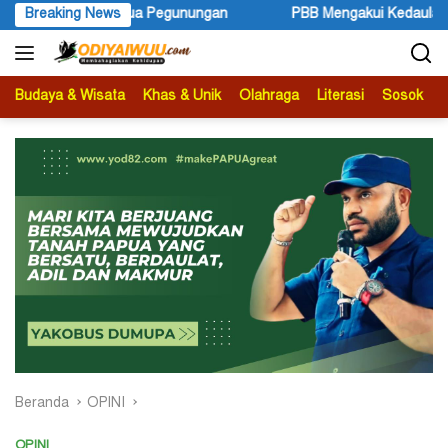
Langsung
pua Pegunungan
Breaking News
PBB Mengakui Kedaulatan Negara Maluku Se
ke
konten
Budaya & Wisata
Khas & Unik
Olahraga
Literasi
Sosok
B
Beranda
OPINI
OPINI