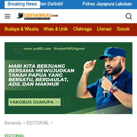
Langsung
lres Jayapura Lakukan Penyelidikan Pasca Keracunan Akibat Dugaa
Breaking News
ke
konten
Budaya & Wisata
Khas & Unik
Olahraga
Literasi
Sosok
B
Beranda
EDITORIAL
EDITORIAL