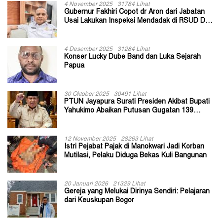
4 November 2025
31784 Lihat
Gubernur Fakhiri Copot dr Aron dari Jabatan
Usai Lakukan Inspeksi Mendadak di RSUD Dok
II Jayapura
4 Desember 2025
31284 Lihat
Konser Lucky Dube Band dan Luka Sejarah
Papua
30 Oktober 2025
30491 Lihat
PTUN Jayapura Surati Presiden Akibat Bupati
Yahukimo Abaikan Putusan Gugatan 139
Kepala Kampung
12 November 2025
28263 Lihat
Istri Pejabat Pajak di Manokwari Jadi Korban
Mutilasi, Pelaku Diduga Bekas Kuli Bangunan
20 Januari 2026
21329 Lihat
Gereja yang Melukai Dirinya Sendiri: Pelajaran
dari Keuskupan Bogor