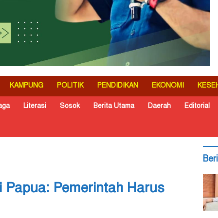
KAMPUNG
POLITIK
PENDIDIKAN
EKONOMI
KESE
aga
Literasi
Sosok
Berita Utama
Daerah
Editorial
Ber
i Papua: Pemerintah Harus