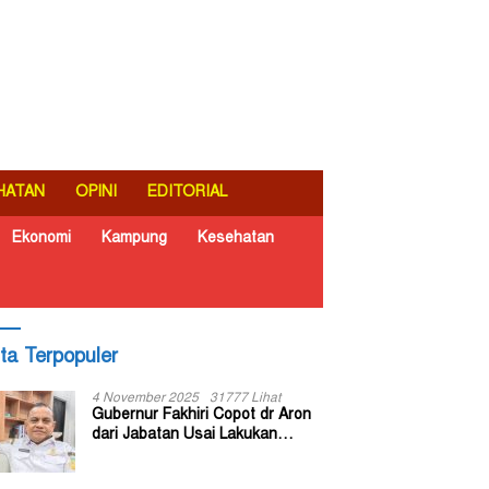
HATAN
OPINI
EDITORIAL
Ekonomi
Kampung
Kesehatan
ita Terpopuler
4 November 2025
31777 Lihat
Gubernur Fakhiri Copot dr Aron
dari Jabatan Usai Lakukan
Inspeksi Mendadak di RSUD Dok
II Jayapura