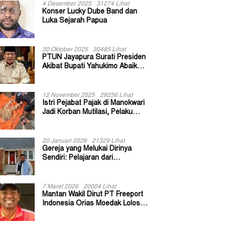
4 Desember 2025
31274 Lihat
Konser Lucky Dube Band dan
Luka Sejarah Papua
30 Oktober 2025
30485 Lihat
PTUN Jayapura Surati Presiden
Akibat Bupati Yahukimo Abaikan
Putusan Gugatan 139 Kepala
Kampung
12 November 2025
28256 Lihat
Istri Pejabat Pajak di Manokwari
Jadi Korban Mutilasi, Pelaku
Diduga Bekas Kuli Bangunan
20 Januari 2026
21329 Lihat
Gereja yang Melukai Dirinya
Sendiri: Pelajaran dari
Keuskupan Bogor
7 Maret 2026
20004 Lihat
Mantan Wakil Dirut PT Freeport
Indonesia Orias Moedak Lolos
Seleksi Administratif Calon ADK
OJK