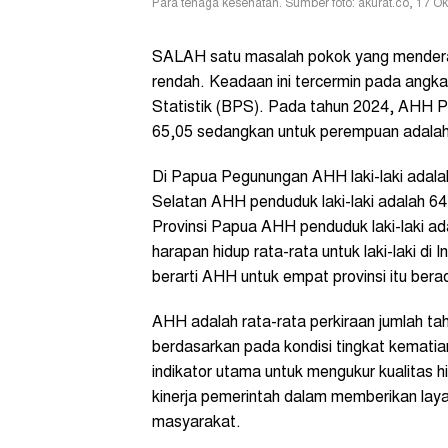
Para tenaga kesehatan. Sumber foto: akurat.co, 17 O
SALAH satu masalah pokok yang mendera
rendah. Keadaan ini tercermin pada angka
Statistik (BPS). Pada tahun 2024, AHH Pr
65,05 sedangkan untuk perempuan adala
Di Papua Pegunungan AHH laki-laki adal
Selatan AHH penduduk laki-laki adalah 
Provinsi Papua AHH penduduk laki-laki 
harapan hidup rata-rata untuk laki-laki di
berarti AHH untuk empat provinsi itu bera
AHH adalah rata-rata perkiraan jumlah tah
berdasarkan pada kondisi tingkat kemati
indikator utama untuk mengukur kualitas 
kinerja pemerintah dalam memberikan la
masyarakat.