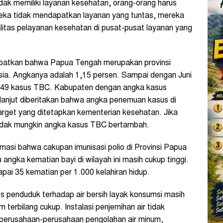
idak memiliki layanan kesehatan, orang-orang harus
reka tidak mendapatkan layanan yang tuntas, mereka
ualitas pelayanan kesehatan di pusat-pusat layanan yang
idapatkan bahwa Papua Tengah merupakan provinsi
esia. Angkanya adalah 1,15 persen. Sampai dengan Juni
 9.149 kasus TBC. Kabupaten dengan angka kasus
 lanjut diberitakan bahwa angka penemuan kasus di
target yang ditetapkan kementerian kesehatan. Jika
idak mungkin angka kasus TBC bertambah.
ormasi bahwa cakupan imunisasi polio di Provinsi Papua
angka kematian bayi di wilayah ini masih cukup tinggi.
ai 35 kematian per 1.000 kelahiran hidup.
es penduduk terhadap air bersih layak konsumsi masih
 terbilang cukup. Instalasi penjernihan air tidak
 perusahaan-perusahaan pengolahan air minum,