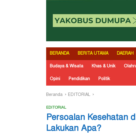
BERANDA
BERITA UTAMA
DAERAH
Budaya & Wisata
Khas & Unik
Olahr
Opini
Pendidikan
Politik
Beranda
EDITORIAL
EDITORIAL
Persoalan Kesehatan d
Lakukan Apa?