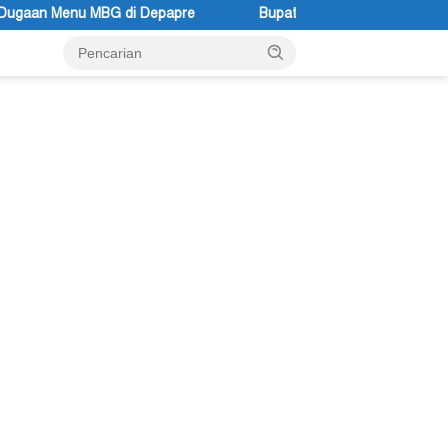
epapre
Bupati Kabupaten Jayawijaya Atenius Murip: Festiv