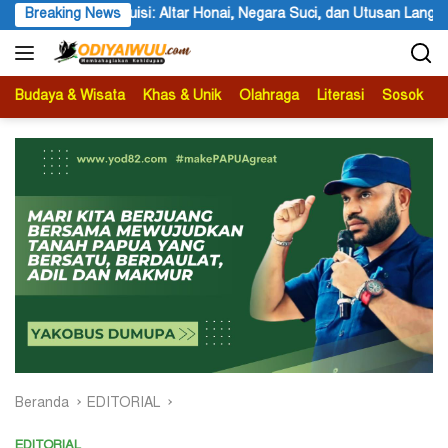
Langsung
i, dan Utusan Langit Karya Siswa dan Siswi SMA Negeri 1 Dogiyai
Breaking News
ke
konten
Budaya & Wisata
Khas & Unik
Olahraga
Literasi
Sosok
B
Beranda
EDITORIAL
EDITORIAL