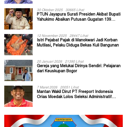
30 Oktober 2025
30665 Lihat
PTUN Jayapura Surati Presiden Akibat Bupati
Yahukimo Abaikan Putusan Gugatan 139
Kepala Kampung
12 November 2025
28447 Lihat
Istri Pejabat Pajak di Manokwari Jadi Korban
Mutilasi, Pelaku Diduga Bekas Kuli Bangunan
20 Januari 2026
21390 Lihat
Gereja yang Melukai Dirinya Sendiri: Pelajaran
dari Keuskupan Bogor
7 Maret 2026
20051 Lihat
Mantan Wakil Dirut PT Freeport Indonesia
Orias Moedak Lolos Seleksi Administratif
Calon ADK OJK