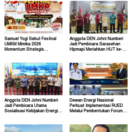
Samuel Yogi Sebut Festival
Anggota DEN Johni Numberi
UMKM Mimika 2026
Jadi Pembicara Sarasehan
Momentum Strategis
Hipmapi Meriahkan HUT ke-81
Menggerakkan Ekonomi Warga
RI
Anggota DEN Johni Numberi
Dewan Energi Nasional
Jadi Pembicara Utama
Perkuat Implementasi RUED
Sosialisasi Kebijakan Energi di
Melalui Pembentukan Forum
Universitas Sriwijaya
Energi Papua Selatan