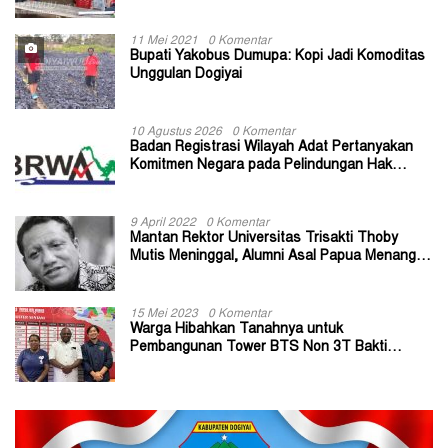
11 Mei 2021
0 Komentar
Bupati Yakobus Dumupa: Kopi Jadi Komoditas
Unggulan Dogiyai
10 Agustus 2026
0 Komentar
Badan Registrasi Wilayah Adat Pertanyakan
Komitmen Negara pada Pelindungan Hak
Masyarakat Adat
9 April 2022
0 Komentar
Mantan Rektor Universitas Trisakti Thoby
Mutis Meninggal, Alumni Asal Papua Menangis:
Paitua Orang Baik yang Sangat Membantu
15 Mei 2023
0 Komentar
Warga Hibahkan Tanahnya untuk
Pembangunan Tower BTS Non 3T Bakti
Kominfo di Kabupaten Jayapura