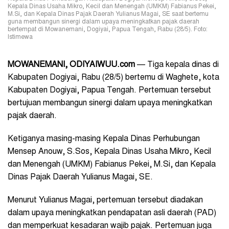
Kepala Dinas Usaha Mikro, Kecil dan Menengah (UMKM) Fabianus Pekei,
M.Si, dan Kepala Dinas Pajak Daerah Yulianus Magai, SE saat bertemu
guna membangun sinergi dalam upaya meningkatkan pajak daerah
bertempat di Mowanemani, Dogiyai, Papua Tengah, Rabu (28/5). Foto:
Istimewa
MOWANEMANI, ODIYAIWUU.com
— Tiga kepala dinas di
Kabupaten Dogiyai, Rabu (28/5) bertemu di Waghete, kota
Kabupaten Dogiyai, Papua Tengah. Pertemuan tersebut
bertujuan membangun sinergi dalam upaya meningkatkan
pajak daerah.
Ketiganya masing-masing Kepala Dinas Perhubungan
Mensep Anouw, S.Sos, Kepala Dinas Usaha Mikro, Kecil
dan Menengah (UMKM) Fabianus Pekei, M.Si, dan Kepala
Dinas Pajak Daerah Yulianus Magai, SE.
Menurut Yulianus Magai, pertemuan tersebut diadakan
dalam upaya meningkatkan pendapatan asli daerah (PAD)
dan memperkuat kesadaran wajib pajak. Pertemuan juga