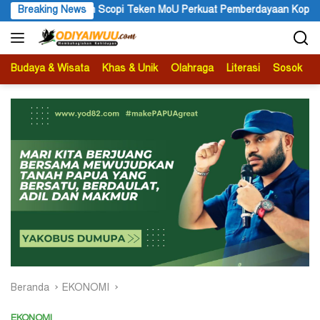
Langsung
i Teken MoU Perkuat Pemberdayaan Kopi Melalui Budidaya Berkelan
Breaking News
ke
konten
Budaya & Wisata
Khas & Unik
Olahraga
Literasi
Sosok
B
Beranda
EKONOMI
EKONOMI