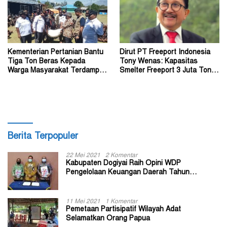
Kementerian Pertanian Bantu
Dirut PT Freeport Indonesia
Tiga Ton Beras Kepada
Tony Wenas: Kapasitas
Warga Masyarakat Terdampak
Smelter Freeport 3 Juta Ton
Konflik Wouma
Tembaga per Tahun
Berita Terpopuler
22 Mei 2021
2 Komentar
Kabupaten Dogiyai Raih Opini WDP
Pengelolaan Keuangan Daerah Tahun
Anggaran 2020
11 Mei 2021
1 Komentar
Pemetaan Partisipatif Wilayah Adat
Selamatkan Orang Papua