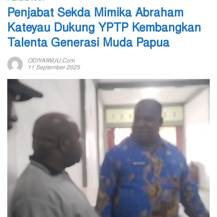
Penjabat Sekda Mimika Abraham
Kateyau Dukung YPTP Kembangkan
Talenta Generasi Muda Papua
ODIYAIWUU.com
11 September 2025