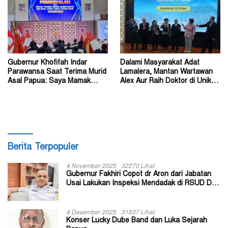
Gubernur Khofifah Indar
Dalami Masyarakat Adat
Parawansa Saat Terima Murid
Lamalera, Mantan Wartawan
Asal Papua: Saya Mamak
Alex Aur Raih Doktor di Unika
Kalian di Jawa Timur
Soegijapranata
Berita Terpopuler
4 November 2025
32270 Lihat
Gubernur Fakhiri Copot dr Aron dari Jabatan
Usai Lakukan Inspeksi Mendadak di RSUD Dok
II Jayapura
4 Desember 2025
31837 Lihat
Konser Lucky Dube Band dan Luka Sejarah