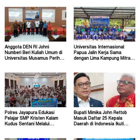
Anggota DEN RI Johni
Universitas Internasional
Numberi Beri Kuliah Umum di
Papua Jalin Kerja Sama
Universitas Musamus Perihal
dengan Lima Kampung Mitra di
Energi Nasional
Papua Nugini
Polres Jayapura Edukasi
Bupati Mimika John Rettob
Pelajar SMP Kristen Kalam
Masuk Daftar 25 Kepala
Kudus Sentani Melalui
Daerah di Indonesia Ikuti
Program Police Goes to
Kursus Lemhannas
School