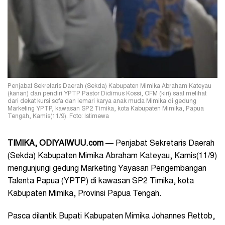
Penjabat Sekretaris Daerah (Sekda) Kabupaten Mimika Abraham Kateyau
(kanan) dan pendiri YPTP Pastor Didimus Kossi, OFM (kiri) saat melihat
dari dekat kursi sofa dan lemari karya anak muda Mimika di gedung
Marketing YPTP, kawasan SP2 Timika, kota Kabupaten Mimika, Papua
Tengah, Kamis(11/9). Foto: Istimewa
TIMIKA, ODIYAIWUU.com
—
Penjabat Sekretaris Daerah
(Sekda) Kabupaten Mimika Abraham Kateyau, Kamis(11/9)
mengunjungi gedung Marketing
Yayasan Pengembangan
Talenta Papua (YPTP) di kawasan SP2 Timika, kota
Kabupaten Mimika, Provinsi Papua Tengah.
Pasca dilantik Bupati Kabupaten Mimika Johannes Rettob,