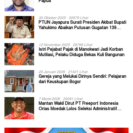
Papua
30 Oktober 2025
30979 Lihat
PTUN Jayapura Surati Presiden Akibat Bupati
Yahukimo Abaikan Putusan Gugatan 139
Kepala Kampung
12 November 2025
28766 Lihat
Istri Pejabat Pajak di Manokwari Jadi Korban
Mutilasi, Pelaku Diduga Bekas Kuli Bangunan
20 Januari 2026
21421 Lihat
Gereja yang Melukai Dirinya Sendiri: Pelajaran
dari Keuskupan Bogor
7 Maret 2026
20091 Lihat
Mantan Wakil Dirut PT Freeport Indonesia
Orias Moedak Lolos Seleksi Administratif
Calon ADK OJK