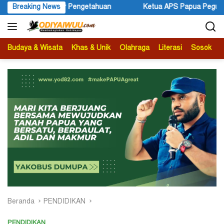
Langsung
an
Breaking News
Ketua APS Papua Pegunungan Sonni Lokobal: Kalau Mau
ke
konten
Budaya & Wisata
Khas & Unik
Olahraga
Literasi
Sosok
B
Beranda
PENDIDIKAN
PENDIDIKAN