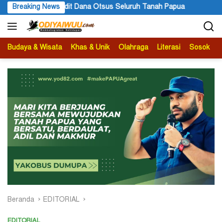
Langsung
sus Seluruh Tanah Papua
Breaking News
STT GIDI Papua Apresiasi Setah
ke
konten
Budaya & Wisata
Khas & Unik
Olahraga
Literasi
Sosok
B
Beranda
EDITORIAL
EDITORIAL