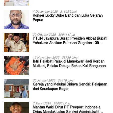
II Jayapura
4 Desember 2025
31805 Lihat
Konser Lucky Dube Band dan Luka Sejarah
Papua
30 Oktober 2025
30941 Lihat
PTUN Jayapura Surati Presiden Akibat Bupati
Yahukimo Abaikan Putusan Gugatan 139
Kepala Kampung
12 November 2025
28730 Lihat
Istri Pejabat Pajak di Manokwari Jadi Korban
Mutilasi, Pelaku Diduga Bekas Kuli Bangunan
20 Januari 2026
21419 Lihat
Gereja yang Melukai Dirinya Sendiri: Pelajaran
dari Keuskupan Bogor
7 Maret 2026
20086 Lihat
Mantan Wakil Dirut PT Freeport Indonesia
Orias Moedak Lolos Seleksi Administratif