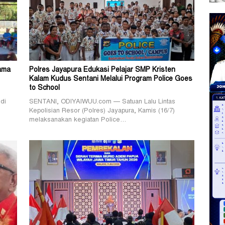
Sama
Polres Jayapura Edukasi Pelajar SMP Kristen
Kalam Kudus Sentani Melalui Program Police Goes
to School
di
SENTANI, ODIYAIWUU.com — Satuan Lalu Lintas
Kepolisian Resor (Polres) Jayapura, Kamis (16/7)
melaksanakan kegiatan Police…