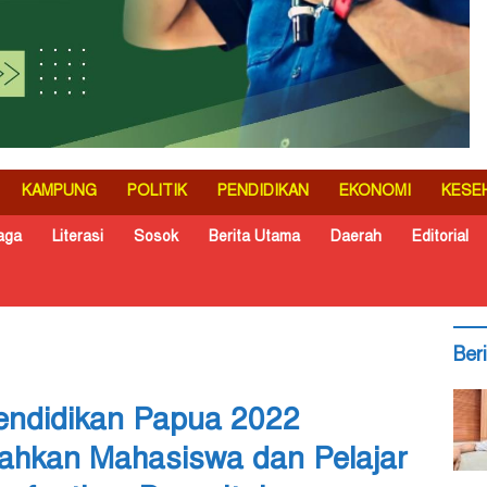
KAMPUNG
POLITIK
PENDIDIKAN
EKONOMI
KESE
aga
Literasi
Sosok
Berita Utama
Daerah
Editorial
Ber
endidikan Papua 2022
lahkan Mahasiswa dan Pelajar