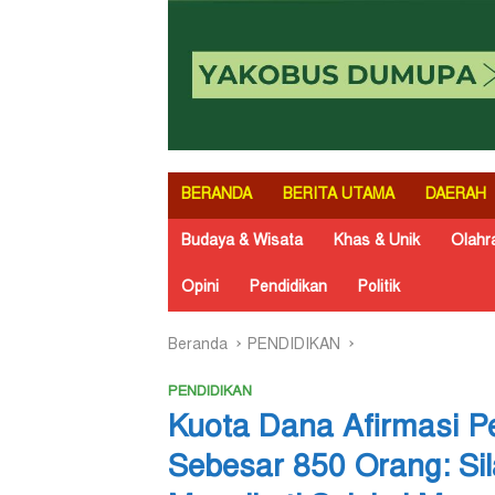
BERANDA
BERITA UTAMA
DAERAH
Budaya & Wisata
Khas & Unik
Olahr
Opini
Pendidikan
Politik
Beranda
PENDIDIKAN
PENDIDIKAN
Kuota Dana Afirmasi P
Sebesar 850 Orang: Si