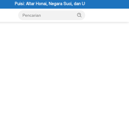
a Suci, dan Utusan Langit Karya Siswa dan Siswi SMA Negeri 1 Dogiyai