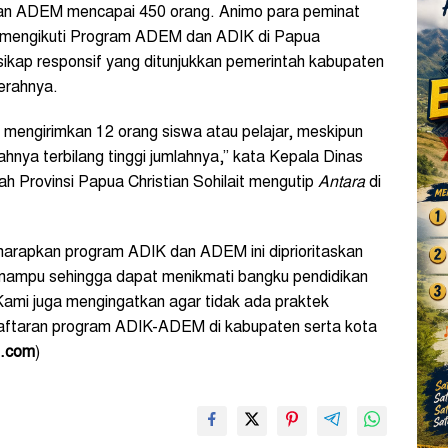
dan ADEM mencapai 450 orang. Animo para peminat
t mengikuti Program ADEM dan ADIK di Papua
ri sikap responsif yang ditunjukkan pemerintah kabupaten
erahnya.
a mengirimkan 12 orang siswa atau pelajar, meskipun
nya terbilang tinggi jumlahnya,” kata Kepala Dinas
h Provinsi Papua Christian Sohilait mengutip
Antara
di
gharapkan program ADIK dan ADEM ini diprioritaskan
 mampu sehingga dapat menikmati bangku pendidikan
ami juga mengingatkan agar tidak ada praktek
daftaran program ADIK-ADEM di kabupaten serta kota
u.com
)