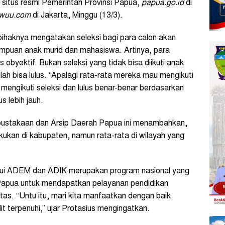
 situs resmi Pemerintah Provinsi Papua,
papua.go.id
di
iwuu.com
di Jakarta, Minggu (13/3).
 pihaknya mengatakan seleksi bagi para calon akan
mpuan anak murid dan mahasiswa. Artinya, para
s obyektif. Bukan seleksi yang tidak bisa diikuti anak
lah bisa lulus. “Apalagi rata-rata mereka mau mengikuti
mengikuti seleksi dan lulus benar-benar berdasarkan
 lebih jauh.
rpustakaan dan Arsip Daerah Papua ini menambahkan,
akukan di kabupaten, namun rata-rata di wilayah yang
lui ADEM dan ADIK merupakan program nasional yang
Papua untuk mendapatkan pelayanan pendidikan
itas. “Untu itu, mari kita manfaatkan dengan baik
t terpenuhi,” ujar Protasius mengingatkan.