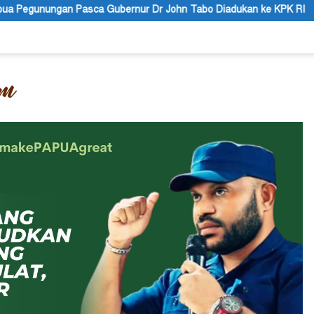
r John Tabo Diadukan ke KPK RI
Puisi: Altar Honai, Negar