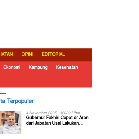
HATAN
OPINI
EDITORIAL
Ekonomi
Kampung
Kesehatan
ita Terpopuler
4 November 2025
32002 Lihat
Gubernur Fakhiri Copot dr Aron
dari Jabatan Usai Lakukan
Inspeksi Mendadak di RSUD Dok
II Jayapura