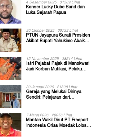
4 Desember 2025
31589 Lihat
Konser Lucky Dube Band dan
Luka Sejarah Papua
30 Oktober 2025
30733 Lihat
PTUN Jayapura Surati Presiden
Akibat Bupati Yahukimo Abaikan
Putusan Gugatan 139 Kepala
Kampung
12 November 2025
28514 Lihat
Istri Pejabat Pajak di Manokwari
Jadi Korban Mutilasi, Pelaku
Diduga Bekas Kuli Bangunan
20 Januari 2026
21398 Lihat
Gereja yang Melukai Dirinya
Sendiri: Pelajaran dari
Keuskupan Bogor
7 Maret 2026
20056 Lihat
Mantan Wakil Dirut PT Freeport
Indonesia Orias Moedak Lolos
Seleksi Administratif Calon ADK
OJK