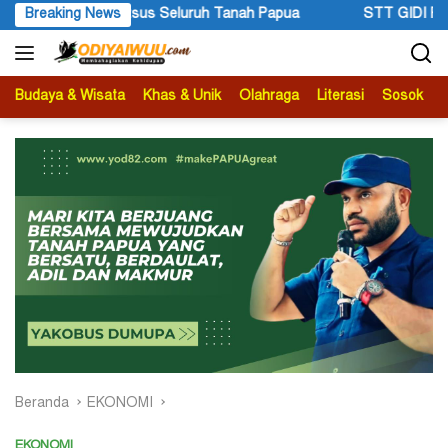
Langsung
sus Seluruh Tanah Papua
Breaking News
STT GIDI Papua Apresiasi Setah
ke
konten
Budaya & Wisata
Khas & Unik
Olahraga
Literasi
Sosok
B
Beranda
EKONOMI
EKONOMI