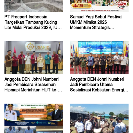
PT Freeport Indonesia
Samuel Yogi Sebut Festival
Targetkan Tambang Kucing
UMKM Mimika 2026
Liar Mulai Produksi 2029, IUPK
Momentum Strategis
Akan Berakhir 2041
Menggerakkan Ekonomi Warga
Anggota DEN Johni Numberi
Anggota DEN Johni Numberi
Jadi Pembicara Sarasehan
Jadi Pembicara Utama
Hipmapi Meriahkan HUT ke-81
Sosialisasi Kebijakan Energi di
RI
Universitas Sriwijaya