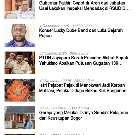
Gubernur Fakhiri Copot dr Aron dari Jabatan
Usai Lakukan Inspeksi Mendadak di RSUD Dok
II Jayapura
4 Desember 2025
31772 Lihat
Konser Lucky Dube Band dan Luka Sejarah
Papua
30 Oktober 2025
30909 Lihat
PTUN Jayapura Surati Presiden Akibat Bupati
Yahukimo Abaikan Putusan Gugatan 139
Kepala Kampung
12 November 2025
28699 Lihat
Istri Pejabat Pajak di Manokwari Jadi Korban
Mutilasi, Pelaku Diduga Bekas Kuli Bangunan
20 Januari 2026
21418 Lihat
Gereja yang Melukai Dirinya Sendiri: Pelajaran
dari Keuskupan Bogor