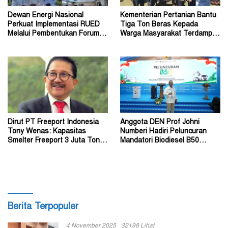
Dewan Energi Nasional
Kementerian Pertanian Bantu
Perkuat Implementasi RUED
Tiga Ton Beras Kepada
Melalui Pembentukan Forum
Warga Masyarakat Terdampak
Energi Papua Selatan
Konflik Wouma
Dirut PT Freeport Indonesia
Anggota DEN Prof Johni
Tony Wenas: Kapasitas
Numberi Hadiri Peluncuran
Smelter Freeport 3 Juta Ton
Mandatori Biodiesel B50
Tembaga per Tahun
Bersama Presiden
Berita Terpopuler
4 November 2025
32198 Lihat