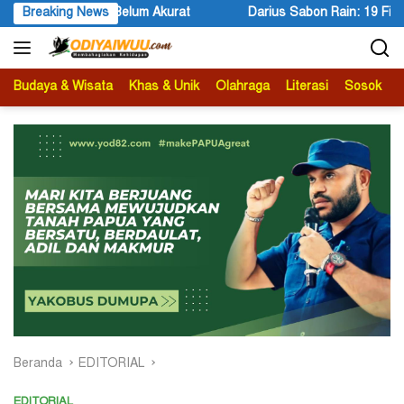
Langsung
Breaking News
Darius Sabon Rain: 19 Finalis Bersaing Memasuki Tahap Pres
ke
konten
Budaya & Wisata
Khas & Unik
Olahraga
Literasi
Sosok
B
Beranda
EDITORIAL
EDITORIAL