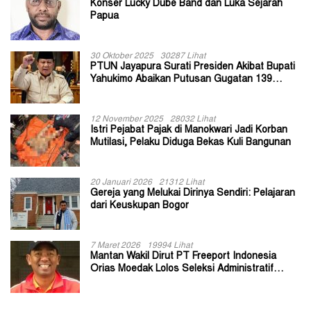
Konser Lucky Dube Band dan Luka Sejarah
Papua
30 Oktober 2025
30287 Lihat
PTUN Jayapura Surati Presiden Akibat Bupati
Yahukimo Abaikan Putusan Gugatan 139
Kepala Kampung
12 November 2025
28032 Lihat
Istri Pejabat Pajak di Manokwari Jadi Korban
Mutilasi, Pelaku Diduga Bekas Kuli Bangunan
20 Januari 2026
21312 Lihat
Gereja yang Melukai Dirinya Sendiri: Pelajaran
dari Keuskupan Bogor
7 Maret 2026
19994 Lihat
Mantan Wakil Dirut PT Freeport Indonesia
Orias Moedak Lolos Seleksi Administratif
Calon ADK OJK